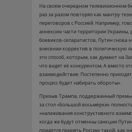
На своём очередном телевизионном бе
раз за разом повторял как мантру тезис
переговоров с Россией. Например, гов
аннексию части территории Украины, 
боевиков-сепаратистов, Путин снова ни
внесении корректив в политическую ли
это способ, которым, как думают на З
что видят её конкурентом. А вместо э
взаимодействие. Постепенно приходят 
процесс будет набирать обороты».
Призыв Трампа, поддержанный премье
за стол «Большой восьмёрки» полност
«налаживания конструктивного взаимод
когда же будут отменны санкции Путин
придётся принять Россию такой, как он