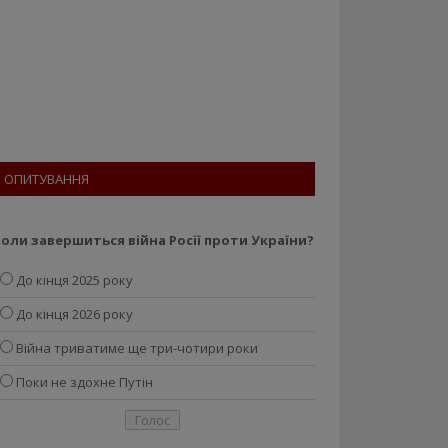
ОПИТУВАННЯ
оли завершиться війна Росії проти України?
До кінця 2025 року
До кінця 2026 року
Війна триватиме ще три-чотири роки
Поки не здохне Путін