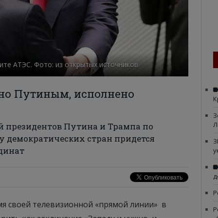
ите АТЭС. Фото: из открытых источников
но Путиным, исполнено
К
З
Л
й президентов Путина и Трампа по
у демократических стран придется
З
динат
у
д
Р
емя своей телевизионной «прямой линии» в
Р