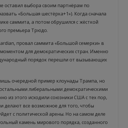
не оставил выбора своим партнёрам по
азвать «Большая шестёрка+1»). Когда сначала
ике саммита, а потом обрушился с жёсткой
кого премьера Трюдо.
ardian, провал саммита «Большой семерки» в
 моментом для демократических стран. Именно
ждународный порядок перешли от вызывающих
 лишь очередной пример клоунады Трампа, но
 остальными либеральными демократическими
о из этого исходили союзники США с тех пор,
и делают все возможное для того, чтобы
уйдет с политической арены. Но на самом деле
угольный камень мирового порядка, созданного