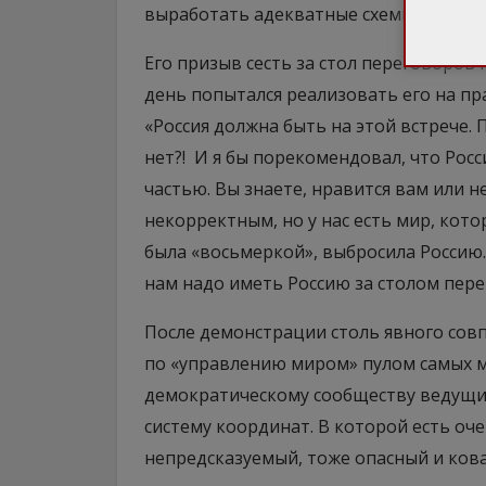
выработать адекватные схемы междуна
Его призыв сесть за стол переговоров
день попытался реализовать его на пр
«Россия должна быть на этой встрече. П
нет?! И я бы порекомендовал, что Росс
частью. Вы знаете, нравится вам или н
некорректным, но у нас есть мир, кото
была «восьмеркой», выбросила Россию.
нам надо иметь Россию за столом пере
После демонстрации столь явного сов
по «управлению миром» пулом самых м
демократическому сообществу ведущи
систему координат. В которой есть оче
непредсказуемый, тоже опасный и ков