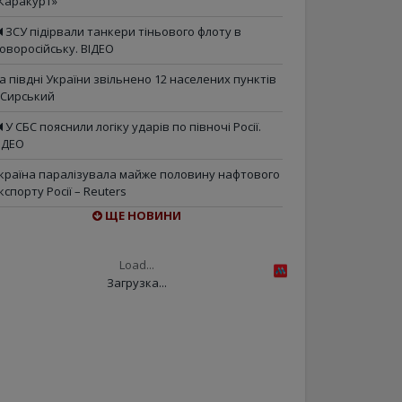
Каракурт»
ЗСУ підірвали танкери тіньового флоту в
оворосійську. ВІДЕО
а півдні України звільнено 12 населених пунктів
 Сирський
У СБС пояснили логіку ударів по півночі Росії.
ІДЕО
країна паралізувала майже половину нафтового
кспорту Росії – Reuters
ЩЕ НОВИНИ
Load...
Загрузка...