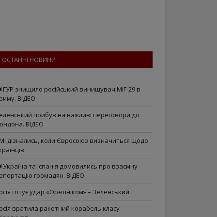
ОСТАННІ НОВИНИ
ГУР знищило російський винищувач МіГ-29 в
риму. ВІДЕО
еленський прибув на важливі переговори до
ондона. ВІДЕО
МІ дізнались, коли Євросоюз визначиться щодо
країнців
Україна та Іспанія домовились про взаємну
епортацію громадян. ВІДЕО
осія готує удар «Орєшніком» – Зеленський
осія вратила ракетний корабель класу