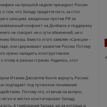
нефисе на прошлой неделе президент России
 о том, что Западу придётся сесть за стол
оря о санкциях, введённых против РФ за
развязанный конфликт на Донбассе и поддержку
чего не говорит ни о сути обвинений, ни о
нию Москвы. Вместо этого заявляя: «Санкции –
ападе, они сдерживают развитие России. Потому
того нужно наладить конструктивное
К
к этому в разных странах. Надеюсь, этот
ром Италии Джозеппе Конте вернуть Россию
ью подпадает под путинское понимание
ействия». Потому что, отвечая на вопрос,
 чётко и жёстко констатировал: Западу
а есть. А требования Запада, из-за которых и