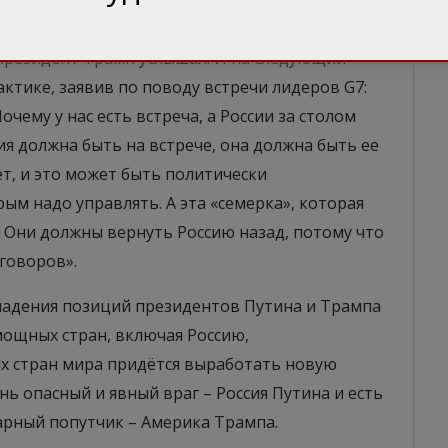
родной безопасности», – призывал Путин.
 президент Трамп услышал. И на следующий
актике, заявив по поводу встречи лидеров G7:
очему у нас есть встреча, а России за столом
ия должна быть на встрече, она должна быть ее
ет, и это может быть политически
рым надо управлять. А эта «семерка», которая
 Они должны вернуть Россию назад, потому что
говоров».
падения позиций президентов Путина и Трампа
ощных стран, включая Россию,
х стран мира придётся выработать новую
нь опасный и явный враг – Россия Путина и есть
арный попутчик – Америка Трампа.