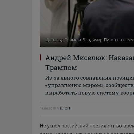
Дональд Трамп и Владимир Путин на самм
Андрей Миселюк: Наказа
Трампом
Из-за явного совпадения позици
«управлению миром», сообществ
выработать новую систему коор
12.06.2018
//
БЛОГИ
Не успел российский президент во вр