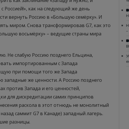
рить как заклинание «Западу и нужно, и
«
 с Россией!», как на следующий же день
Н
сти вернуть Россию в «Большую семёрку». И
влять миром. Снова трансформировав G7, как это
Н
–
«Большую восьмёрку» – ведущие страны мира
В
сию. Не слабую Россию позднего Ельцина,
У
е
овать импортированным с Запада
щую при помощи того же Запада
 западные же ценности. А Россию позднего
ах против Запада и его ценностей,
ки для дискредитации самих принципов
несения раскола в этот отнюдь не монолитный
 назад саммит G7 в Канаде) западный лагерь.
ьшие разницы.