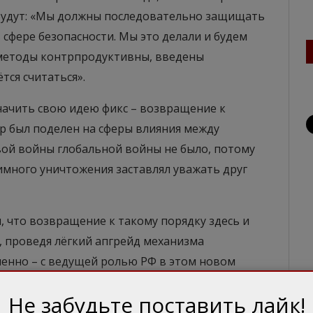
будут: «Мы должны последовательно защищать
в сфере безопасности. Мы это делали и будем
о методы контрпродуктивны, введены
тся считаться».
начить свою идею фикс – возвращение к
р был поделен на сферы влияния между
ой войны глобальной войны не было, потому
имного уничтожения заставлял уважать друг
 что возвращение к такому порядку здесь и
, проведя лёгкий апгрейд механизма
ненно – с ведущей ролью РФ в этом новом
 найти современные, адекватные сегодняшнему
Не забудьте поставить лайк!
а уже сесть за стол переговоров и