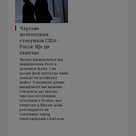
Чергове
потепління
стосунків США-
Росія: Що це
означає
Трамп відмахнувся від
звинувачень Росії в
допомозі Ірану. І на
цьому фоні частково зняв
санкції на російську
нафту. З великою долею
імовірності ми можемо
говорити, що маємо
чергове потепління
стосунків з Росією, яку
вчергове в Білому домі
розглядають як
союзницю перед
переговорами з Китаєм