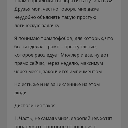
Трамп предложил возвратить Путина в G8.
Друзья мои, честно говоря, мне даже
неудобно объяснять такую простую
логическую задачку.
Я понимаю трампофобов, для которых, что
бы ни сделал Трамп – преступление,
которое расследует Мюллер и все, ну вот
прямо сейчас, через неделю, максимум
через месяц закончится импичментом.
Но есть же и не зацикленные на этом
люди.
Диспозиция такая:
1. Часть, не самая умная, европейцев хотят
продолжать торговые отношения с