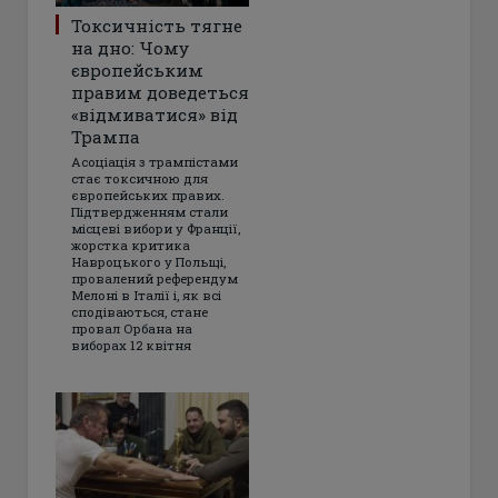
Токсичність тягне
на дно: Чому
європейським
правим доведеться
«відмиватися» від
Трампа
Асоціація з трампістами
стає токсичною для
європейських правих.
Підтвердженням стали
місцеві вибори у Франції,
жорстка критика
Навроцького у Польщі,
провалений референдум
Мелоні в Італії і, як всі
сподіваються, стане
провал Орбана на
виборах 12 квітня