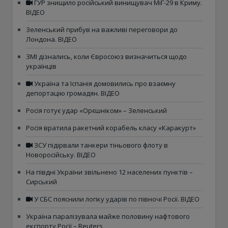
ГУР знищило російський винищувач МіГ-29 в Криму.
ВІДЕО
Зеленський прибув на важливі переговори до
Лондона. ВІДЕО
ЗМІ дізнались, коли Євросоюз визначиться щодо
українців
Україна та Іспанія домовились про взаємну
депортацію громадян. ВІДЕО
Росія готує удар «Орєшніком» – Зеленський
Росія вратила ракетний корабель класу «Каракурт»
ЗСУ підірвали танкери тіньового флоту в
Новоросійську. ВІДЕО
На півдні України звільнено 12 населених пунктів –
Сирський
У СБС пояснили логіку ударів по півночі Росії. ВІДЕО
Україна паралізувала майже половину нафтового
експорту Росії – Reuters