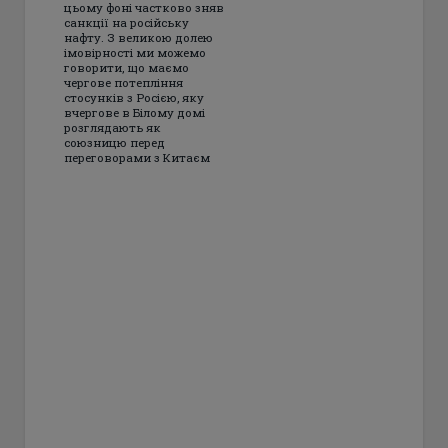
цьому фоні частково зняв
санкції на російську
нафту. З великою долею
імовірності ми можемо
говорити, що маємо
чергове потепління
стосунків з Росією, яку
вчергове в Білому домі
розглядають як
союзницю перед
переговорами з Китаєм