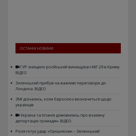
ОСТАННІ НОВИНИ
ГУР знищило російський винищувач МіГ-29 в Криму.
ВІДЕО
Зеленський прибув на важливі переговори до
Лондона. ВІДЕО
ЗМІ дізнались, коли Євросоюз визначиться щодо
українців
Україна та Іспанія домовились про взаємну
депортацію громадян. ВІДЕО
Росія готує удар «Орєшніком» – Зеленський