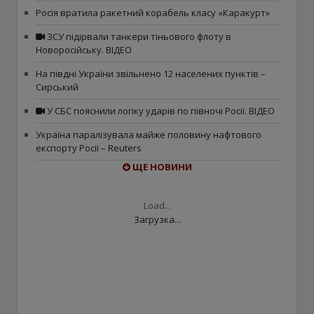
Росія вратила ракетний корабель класу «Каракурт»
ЗСУ підірвали танкери тіньового флоту в
Новоросійську. ВІДЕО
На півдні України звільнено 12 населених пунктів –
Сирський
У СБС пояснили логіку ударів по півночі Росії. ВІДЕО
Україна паралізувала майже половину нафтового
експорту Росії – Reuters
ЩЕ НОВИНИ
Load...
Загрузка...