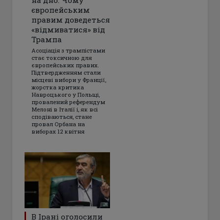
європейським
правим доведеться
«відмиватися» від
Трампа
Асоціація з трампістами
стає токсичною для
європейських правих.
Підтвердженням стали
місцеві вибори у Франції,
жорстка критика
Навроцького у Польщі,
провалений референдум
Мелоні в Італії і, як всі
сподіваються, стане
провал Орбана на
виборах 12 квітня
В Ірані оголосили