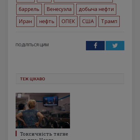
баррель
Венесуэла
добыча нефти
Иран
нефть
ОПЕК
США
Трамп
ПОДІЛІТЬСЯ ЦИМ
Facebook
Twitter
ТЕЖ ЦІКАВО
Токсичність тягне
на дно: Чому