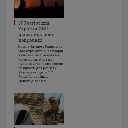
17 Patriot для
України: ЗМІ
дізнались нові
подробиці
Кожна батарея Patriot, яку
має отримати Швейцарія,
включає по три пускові
установки. А ще дві
пускові установки могли
придбати для резерву.
Разом виходить "17
Patriot", які обіцяв
Дональд Трамп