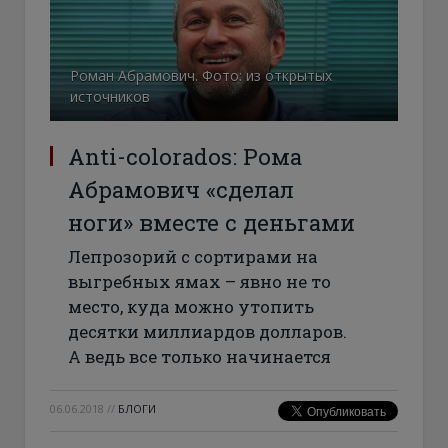
Роман Абрамович. Фото: из открытых
источников
Anti-colorados: Рома
Абрамович «сделал
ноги» вместе с деньгами
Лепрозорий с сортирами на
выгребных ямах – явно не то
место, куда можно утопить
десятки миллиардов долларов.
А ведь все только начинается
06.06.2018
//
БЛОГИ