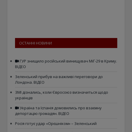
ОСТАННІ НОВИНИ
ГУР знищило російський винищувач МіГ-29 в Криму.
ВІДЕО
Зеленський прибув на важливі переговори до
Лондона. ВІДЕО
ЗМІ дізнались, коли Євросоюз визначиться щодо
українців
Україна та Іспанія домовились про взаємну
депортацію громадян. ВІДЕО
Росія готує удар «Орєшніком» – Зеленський