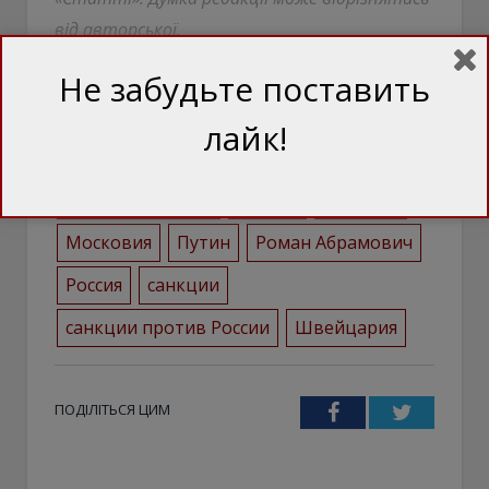
від авторської.
Не забудьте поставить
лайк!
активы
арест
Виктор Вексельберг
Владимир Путин
деньги
Израиль
Московия
Путин
Роман Абрамович
Россия
санкции
санкции против России
Швейцария
ПОДІЛІТЬСЯ ЦИМ
Facebook
Twitter