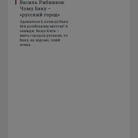
Василь Рибников:
Чому Баку –
«русский город»
Здавалося б, коли це Баку
був російським містом? А
завжди. Якщо Київ –
мать городов руських, то
Баку, як відомо, їхній
атець