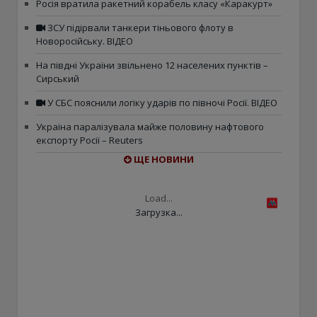
Росія вратила ракетний корабель класу «Каракурт»
ЗСУ підірвали танкери тіньового флоту в
Новоросійську. ВІДЕО
На півдні України звільнено 12 населених пунктів –
Сирський
У СБС пояснили логіку ударів по півночі Росії. ВІДЕО
Україна паралізувала майже половину нафтового
експорту Росії – Reuters
ЩЕ НОВИНИ
Load...
Загрузка...