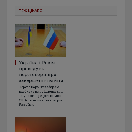
ТЕЖ ЦІКАВО
Україна і Росія
проведуть
переговори про
завершення війни
Переговори незабаром
відбудуться у Швейцарії
за участі представників
США та інших партнерів
України