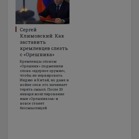
Сергей
Климовский: Как
заставить
кремлевцев слезть
с «Орешника»
Кремлевцы словом
«Орешник» подменили
слова «ядерное оружие»,
чтобы не нервировать
Индию и Китай, но даже в
войне слов это начинает
терять смысл. После 20
января жонглирование
ими «Орешником» и
вовсе станет
бессмыслицей