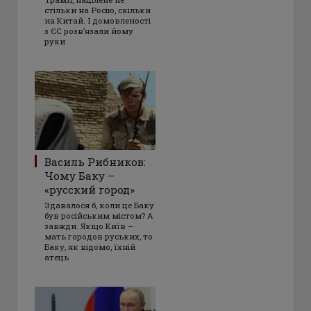
стільки на Росію, скільки
на Китай. І домовленості
з ЄС розвʼязали йому
руки
Василь Рибников:
Чому Баку –
«русский город»
Здавалося б, коли це Баку
був російським містом? А
завжди. Якщо Київ –
мать городов руських, то
Баку, як відомо, їхній
атець