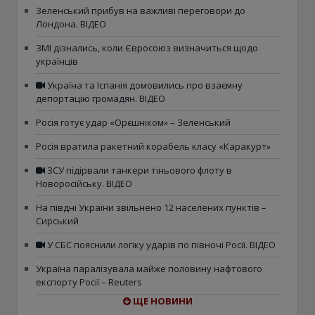
Зеленський прибув на важливі переговори до
Лондона. ВІДЕО
ЗМІ дізнались, коли Євросоюз визначиться щодо
українців
Україна та Іспанія домовились про взаємну
депортацію громадян. ВІДЕО
Росія готує удар «Орєшніком» – Зеленський
Росія вратила ракетний корабель класу «Каракурт»
ЗСУ підірвали танкери тіньового флоту в
Новоросійську. ВІДЕО
На півдні України звільнено 12 населених пунктів –
Сирський
У СБС пояснили логіку ударів по півночі Росії. ВІДЕО
Україна паралізувала майже половину нафтового
експорту Росії – Reuters
ЩЕ НОВИНИ