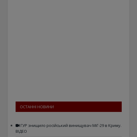
ОСТАННІ НОВИНИ
ГУР знищило російський винищувач МіГ-29 в Криму.
ВІДЕО