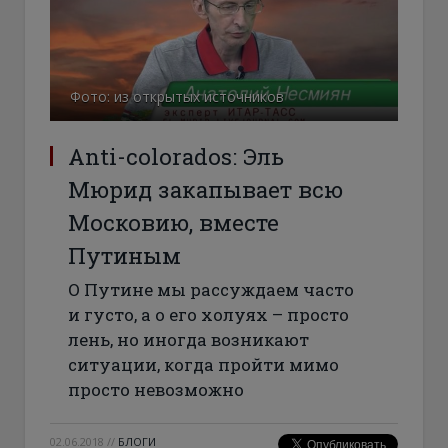
Фото: из открытых источников
Anti-colorados: Эль
Мюрид закапывает всю
Московию, вместе
Путиным
О Путине мы рассуждаем часто
и густо, а о его холуях – просто
лень, но иногда возникают
ситуации, когда пройти мимо
просто невозможно
02.06.2018
//
БЛОГИ