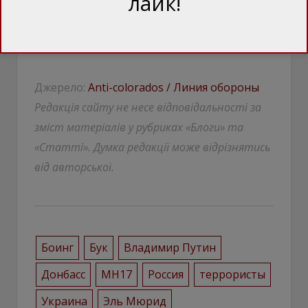
лайк!
Джерело:
Anti-colorados / Линия обороны
Редакція сайту не несе відповідальності за
зміст матеріалів у рубриках «Блоги» та
«Статті». Думка редакції може відрізнятись
від авторської.
Боинг
Бук
Владимир Путин
Донбасс
МН17
Россия
террористы
Украина
Эль Мюрид