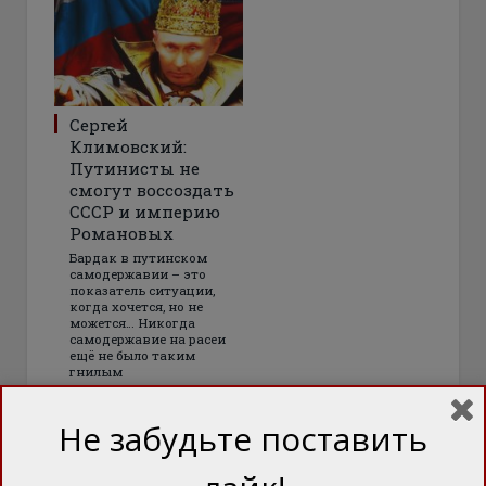
Сергей
Климовский:
Путинисты не
смогут воссоздать
СССР и империю
Романовых
Бардак в путинском
самодержавии – это
показатель ситуации,
когда хочется, но не
можется… Никогда
самодержавие на расеи
ещё не было таким
гнилым
Не забудьте поставить