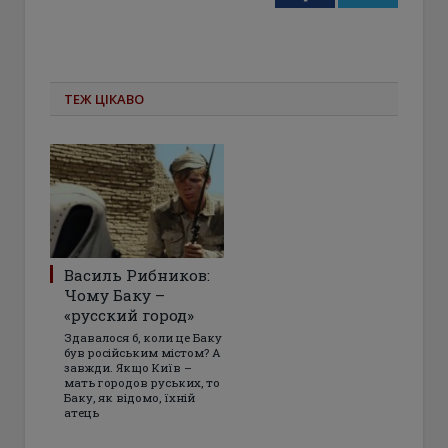
ТЕЖ ЦІКАВО
Василь Рибников:
Чому Баку –
«русский город»
Здавалося б, коли це Баку
був російським містом? А
завжди. Якщо Київ –
мать городов руських, то
Баку, як відомо, їхній
атець