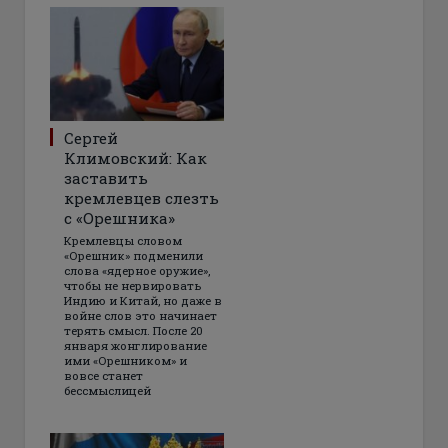
Сергей
Климовский: Как
заставить
кремлевцев слезть
с «Орешника»
Кремлевцы словом
«Орешник» подменили
слова «ядерное оружие»,
чтобы не нервировать
Индию и Китай, но даже в
войне слов это начинает
терять смысл. После 20
января жонглирование
ими «Орешником» и
вовсе станет
бессмыслицей