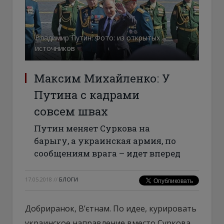
Владимир Путин. Фото: из открытых
источников
Максим Михайленко: У
Путина с кадрами
совсем швах
Путин меняет Суркова на
барыгу, а украинская армия, по
сообщениям врага – идет вперед
17.05.2018
//
БЛОГИ
Добриранок, В’єтнам. По идее, курировать
украинское направление вместо Суркова