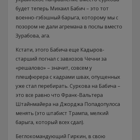
будет теперь Михаил Бабич – это тот
военно-гэбэшный барыга, которому мы с
позором не дали агремана в послы вместо
Зурабова, ага.
Кстати, этого Бабича еще Кадыров-
старший погнал с завхозов Чечни за
«решалово» – значит, совсем у
плешфюрера с кадрами швах, опущенных
уже стал перебирать. Суркова на Бабича –
это все равно что Франк-Вальтера
Штайнмайера на Джорджа Попадопулоса
менять (это штабист Трампа, мелкий
барыга, который всех сдал).
Беглокомандующий Гиркин, в свою