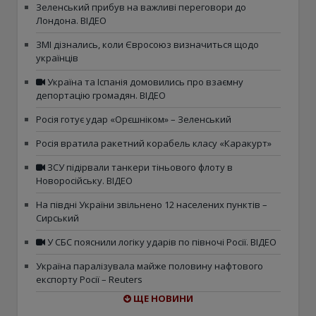
Зеленський прибув на важливі переговори до
Лондона. ВІДЕО
ЗМІ дізнались, коли Євросоюз визначиться щодо
українців
Україна та Іспанія домовились про взаємну
депортацію громадян. ВІДЕО
Росія готує удар «Орєшніком» – Зеленський
Росія вратила ракетний корабель класу «Каракурт»
ЗСУ підірвали танкери тіньового флоту в
Новоросійську. ВІДЕО
На півдні України звільнено 12 населених пунктів –
Сирський
У СБС пояснили логіку ударів по півночі Росії. ВІДЕО
Україна паралізувала майже половину нафтового
експорту Росії – Reuters
ЩЕ НОВИНИ