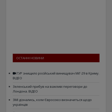
ОСТАННІ НОВИНИ
ГУР знищило російський винищувач МіГ-29 в Криму.
ВІДЕО
Зеленський прибув на важливі переговори до
Лондона. ВІДЕО
ЗМІ дізнались, коли Євросоюз визначиться щодо
українців