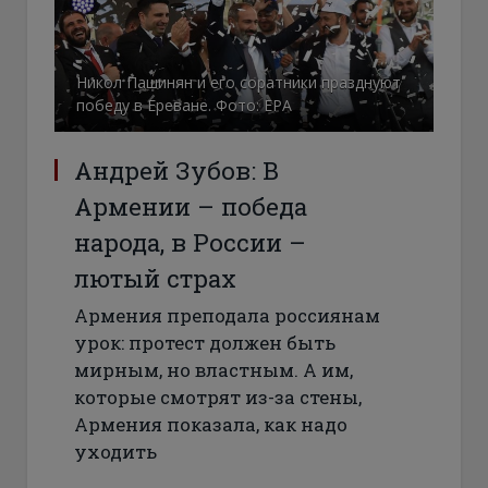
Никол Пашинян и его соратники празднуют
победу в Ереване. Фото: ЕРА
Андрей Зубов: В
Армении – победа
народа, в России –
лютый страх
Армения преподала россиянам
урок: протест должен быть
мирным, но властным. А им,
которые смотрят из-за стены,
Армения показала, как надо
уходить