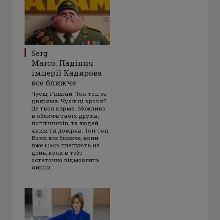
Serg
Marco: Падіння
імперії Кадирова
все ближче
Чуєш, Рамзан. Топ-топ за
дверима. Чуєш ці кроки?
Це твоя карма. Можливо
в обличчі твоїх друзів,
поплічників, та людей,
яким ти довіряв. Топ-топ.
Вони все ближче, вони
вже щось планують на
день, коли в тебе
остаточно відмовлять
нирки