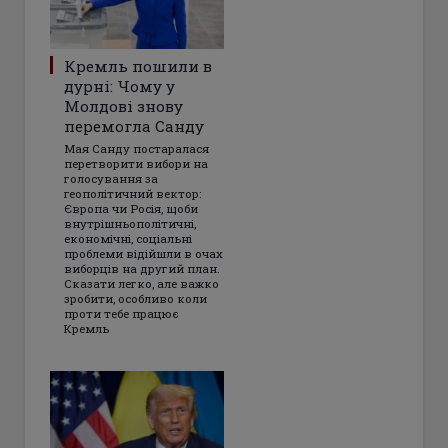
Кремль пошили в
дурні: Чому у
Молдові знову
перемогла Санду
Мая Санду постаралася
перетворити вибори на
голосування за
геополітичний вектор:
Європа чи Росія, щоби
внутрішньополітичні,
економічні, соціальні
проблеми відійшли в очах
виборців на другий план.
Сказати легко, але важко
зробити, особливо коли
проти тебе працює
Кремль