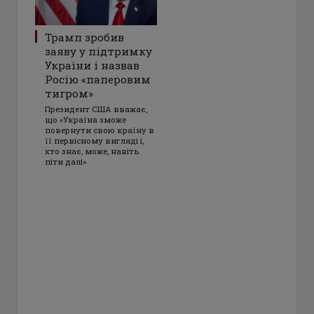
Трамп зробив
заяву у підтримку
України і назвав
Росію «паперовим
тигром»
Президент США вважає,
що «Україна зможе
повернути свою країну в
її первісному вигляді і,
хто знає, може, навіть
піти далі»