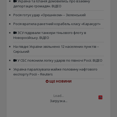
Україна та Іспанія домовились про взаємну
депортацію громадян. ВІДЕО
Росія готує удар «Орєшніком» – Зеленський
Росія вратила ракетний корабель класу «Каракурт»
ЗСУ підірвали танкери тіньового флоту в
Новоросійську. ВІДЕО
На півдні України звільнено 12 населених пунктів –
Сирський
У СБС пояснили логіку ударів по півночі Росії. ВІДЕО
Україна паралізувала майже половину нафтового
експорту Росії – Reuters
ЩЕ НОВИНИ
Load...
Загрузка...