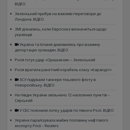
ВІДЕО
Зеленський прибув на важливі переговори до
Лондона. ВІДЕО
ЗМІ дізнались, коли Євросоюз визначиться щодо
українців
Україна та Іспанія домовились про взаємну
депортацію громадян. ВІДЕО
Росія готує удар «Орєшніком» – Зеленський
Росія вратила ракетний корабель класу «Каракурт»
ЗСУ підірвали танкери тіньового флоту в
Новоросійську. ВІДЕО
На півдні України звільнено 12 населених пунктів –
Сирський
У СБС пояснили логіку ударів по півночі Росії. ВІДЕО
Україна паралізувала майже половину нафтового
експорту Росії – Reuters