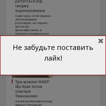
рятується від
іміджу
корупціонерки
Саме зараз, коли лідерка
«Батьківщини»
розповідає, що справу
проти неї
фальсифіковано, в
інтернеті поширюється
аудіозапис, який начебто
доводить цю версію
Не забудьте поставить
лайк!
Три мішені НАБУ:
Що буде після
підозри
Тимошенко
Антикорупціонери понад
півроку чекали на