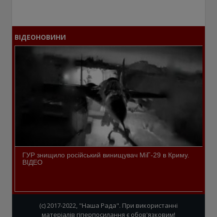
ВІДЕОНОВИНИ
ГУР знищило російський винищувач МіГ-29 в Криму.
ВІДЕО
(c) 2017-2022, "Наша Рада". При використанні
матеріалів гіперпосилання є обов'язковим!