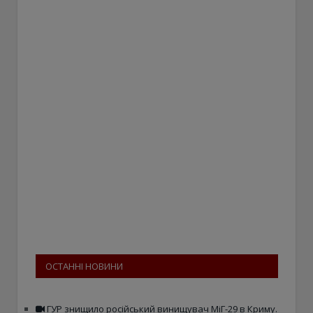
ОСТАННІ НОВИНИ
ГУР знищило російський винищувач МіГ-29 в Криму.