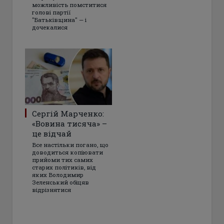
можливість помститися
голові партії
"Батьківщина" — і
дочекалися
Сергій Марченко:
«Вовина тисяча» –
це відчай
Все настільки погано, що
доводиться копіювати
прийоми тих самих
старих політиків, від
яких Володимир
Зеленський обіцяв
відрізнятися