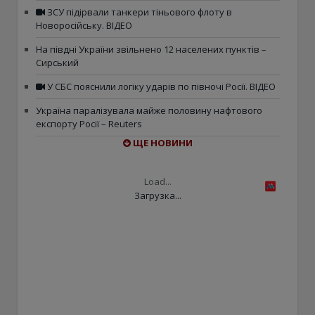
ЗСУ підірвали танкери тіньового флоту в
Новоросійську. ВІДЕО
На півдні України звільнено 12 населених пунктів –
Сирський
У СБС пояснили логіку ударів по півночі Росії. ВІДЕО
Україна паралізувала майже половину нафтового
експорту Росії – Reuters
ЩЕ НОВИНИ
Load...
Загрузка...