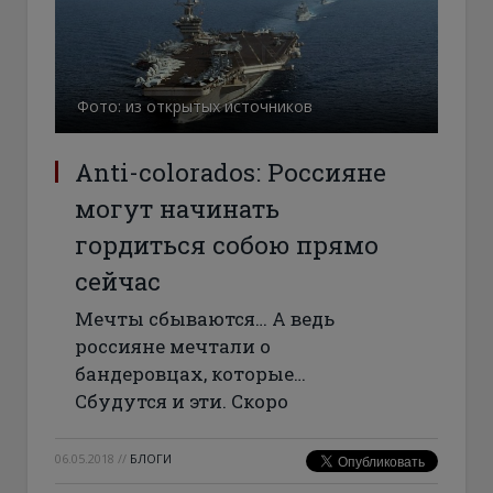
Фото: из открытых источников
Anti-colorados: Россияне
могут начинать
гордиться собою прямо
сейчас
Мечты сбываются… А ведь
россияне мечтали о
бандеровцах, которые…
Сбудутся и эти. Скоро
06.05.2018
//
БЛОГИ