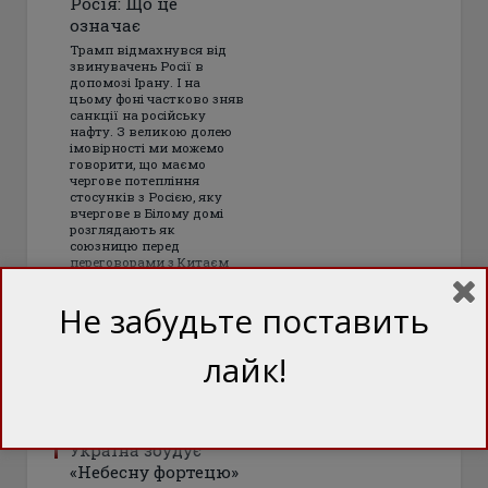
Росія: Що це
означає
Трамп відмахнувся від
звинувачень Росії в
допомозі Ірану. І на
цьому фоні частково зняв
санкції на російську
нафту. З великою долею
імовірності ми можемо
говорити, що маємо
чергове потепління
стосунків з Росією, яку
вчергове в Білому домі
розглядають як
союзницю перед
переговорами з Китаєм
Не забудьте поставить
лайк!
Україна збудує
«Небесну фортецю»