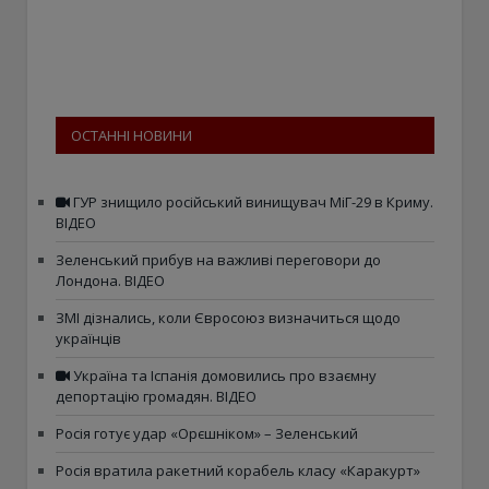
ОСТАННІ НОВИНИ
ГУР знищило російський винищувач МіГ-29 в Криму.
ВІДЕО
Зеленський прибув на важливі переговори до
Лондона. ВІДЕО
ЗМІ дізнались, коли Євросоюз визначиться щодо
українців
Україна та Іспанія домовились про взаємну
депортацію громадян. ВІДЕО
Росія готує удар «Орєшніком» – Зеленський
Росія вратила ракетний корабель класу «Каракурт»