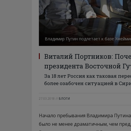
Владимир Путин подлетает к базе Хмеймим
Виталий Портников: Поч
президента Восточной Г
За 18 лет Россия как таковая пер
более озабочен ситуацией в Сири
27.03.2018
//
БЛОГИ
Начало пребывания Владимира Путина 
было не менее драматичным, чем предд