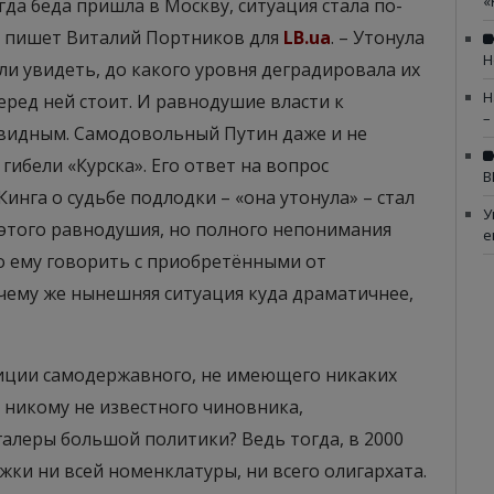
«
гда беда пришла в Москву, ситуация стала по-
– пишет Виталий Портников для
LB.ua
. – Утонула
Н
ли увидеть, до какого уровня деградировала их
Н
еред ней стоит. И равнодушие власти к
–
видным. Самодовольный Путин даже и не
гибели «Курска». Его ответ на вопрос
В
нга о судьбе подлодки – «она утонула» – стал
У
 этого равнодушия, но полного непонимания
е
о ему говорить с приобретёнными от
ему же нынешняя ситуация куда драматичнее,
иции самодержавного, не имеющего никаких
м никому не известного чиновника,
алеры большой политики? Ведь тогда, в 2000
жки ни всей номенклатуры, ни всего олигархата.