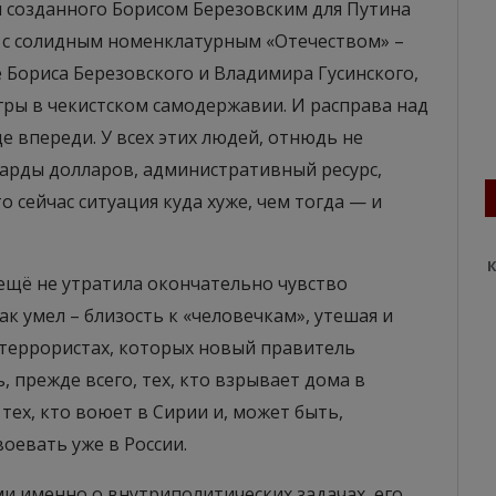
 созданного Борисом Березовским для Путина
 с солидным номенклатурным «Отечеством» –
е Бориса Березовского и Владимира Гусинского,
гры в чекистском самодержавии. И расправа над
 впереди. У всех этих людей, отнюдь не
иарды долларов, административный ресурс,
о сейчас ситуация куда хуже, чем тогда — и
К
 ещё не утратила окончательно чувство
к умел – близость к «человечкам», утешая и
 террористах, которых новый правитель
, прежде всего, тех, кто взрывает дома в
 тех, кто воюет в Сирии и, может быть,
воевать уже в России.
ми именно о внутриполитических задачах, его