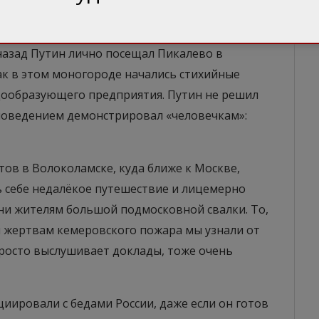
ала Путина интересовать. Он превратился в
е озабоченного ситуацией в Сирии, чем в
 назад Путин лично посещал Пикалево в
как в этом моногороде начались стихийные
адообразующего предприятия. Путин не решил
поведением демонстрировал «человечкам»:
тов в Волоколамске, куда ближе к Москве,
ь себе недалёкое путешествие и лицемерно
и жителям большой подмосковной свалки. То,
м жертвам кемеровского пожара мы узнали от
 просто выслушивает доклады, тоже очень
циировали с бедами России, даже если он готов