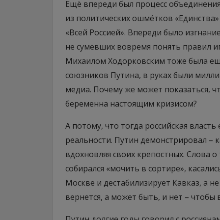
Ещё впереди был процесс объединения
из политических ошмётков «Единства»
«Всей Россией». Впереди было изгнани
не сумевших вовремя понять правил и
Михаилом Ходорковским тоже была еще
союзников Путина, в руках были милл
медиа. Почему же может показаться, чт
беременна настоящим кризисом?
А потому, что тогда российская власть
реальности. Путин демонстрировал – ка
вдохновляя своих крепостных. Слова о
собирался «мочить в сортире», касались
Москве и дестабилизирует Кавказ, а не
вернется, а может быть, и нет – чтобы 
Путин долгие годы говорил с россияна