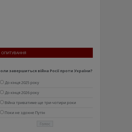
ОПИТУВАННЯ
оли завершиться війна Росії проти України?
До кінця 2025 року
До кінця 2026 року
Війна триватиме ще три-чотири роки
Поки не здохне Путін