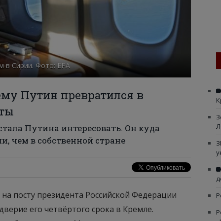
 в Сирии. Фото: ЕРА
ему Путин превратился в
К
уты
З
Л
естала Путина интересовать. Он куда
и, чем в собственной стране
З
у
д
на посту президента Российской Федерации
Р
верие его четвёртого срока в Кремле.
Р