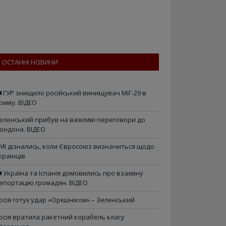
ОСТАННІ НОВИНИ
ГУР знищило російський винищувач МіГ-29 в
риму. ВІДЕО
еленський прибув на важливі переговори до
ондона. ВІДЕО
МІ дізнались, коли Євросоюз визначиться щодо
країнців
Україна та Іспанія домовились про взаємну
епортацію громадян. ВІДЕО
осія готує удар «Орєшніком» – Зеленський
осія вратила ракетний корабель класу