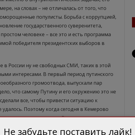
ере, на словах – не отличалась от того, что
оморощенные популисты. Борьба с коррупцией,
ановление государственного суверенитета,
 простом человеке – все это и есть программа
раммой победителя президентских выборов в
е в России ну не свободных СМИ, таких в этой
азными интересами. В первый период путинского
воеобразного громоотвода, выпускали пар
ело, что самому Путину и его окружению это не
 сделали все, чтобы привести ситуацию к
 удалось. Поэтому когда сегодня в Кемерово
х – пляшут, мало у кого в России это вызывает
Не забудьте поставить лайк!