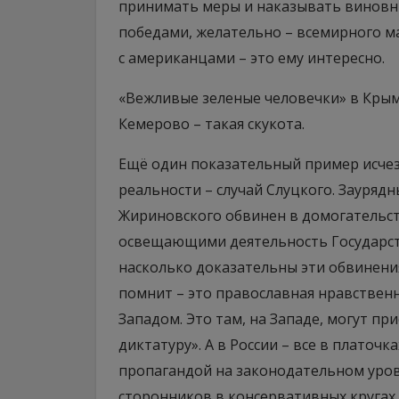
принимать меры и наказывать виновны
победами, желательно – всемирного ма
с американцами – это ему интересно.
«Вежливые зеленые человечки» в Крым
Кемерово – такая скукота.
Ещё один показательный пример исчез
реальности – случай Слуцкого. Зауряд
Жириновского обвинен в домогательст
освещающими деятельность Государств
насколько доказательны эти обвинения, 
помнит – это православная нравствен
Западом. Это там, на Западе, могут пр
диктатуру». А в России – все в платочк
пропагандой на законодательном уров
сторонников в консервативных кругах т