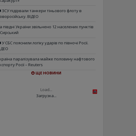
Каракурт»
ЗСУ підірвали танкери тіньового флоту в
оворосійську. ВІДЕО
а півдні України звільнено 12 населених пунктів
 Сирський
У СБС пояснили логіку ударів по півночі Росії.
ІДЕО
країна паралізувала майже половину нафтового
кспорту Росії – Reuters
ЩЕ НОВИНИ
Load...
Загрузка...