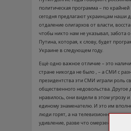
политическая программа – по крайней м
сегодня предлагают украинцам наши д
отдаление олигархов от власти, восст
чтобы никто нам не указывал, забота о
Путина, которая, к слову, будет прог
Украине в следующем году.
Ещё одно важное отличие – это наличи
стране никогда не было , – а СМИ с р
президентства эти СМИ играли роль с
общественного недовольства. Другое д
нравилось, они видели в этом угрозу и
единому знаменателю. И это им вполне
люди горят, а на телевизионных канала
удивление, разве что омерзение.