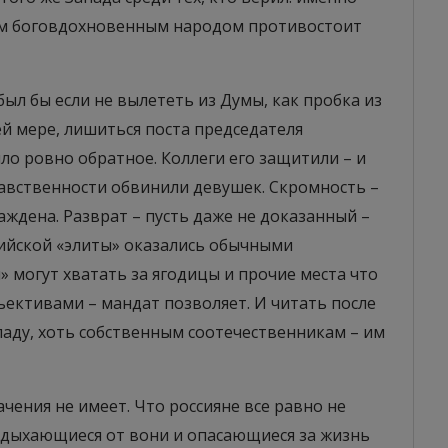
оим боговдохновенным народом противостоит
ыл бы если не вылететь из Думы, как пробка из
ей мере, лишиться поста председателя
о ровно обратное. Коллеги его защитили – и
равственности обвинили девушек. Скромность –
аждена. Разврат – пусть даже не доказанный –
сийской «элиты» оказались обычными
 могут хватать за ягодицы и прочие места что
ективами – мандат позволяет. И читать после
аду, хоть собственным соотечественникам – им
ачения не имеет. Что россияне все равно не
адыхающиеся от вони и опасающиеся за жизнь