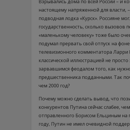
Взрывались дома по всей России – и ко
настоящему напряженной для власти, 
подводная лодка «Курск». Россияне мог
государственность, сколько вызовов п
«маленькому человеку» тоже было оче
подумал прервать свой отпуск на фоне 
телевизионного комментатора Ларри Ки
классической иллюстрацией не просто
зарвавшимся феодалом того, как нужн
предшественника подданными. Так поч
чем 2000 год?
Почему можно сделать вывод, что поз
конкурентов Путина сейчас слабее, че
отправленного Борисом Ельциным на г
году, Путин не имел очевидной поддер