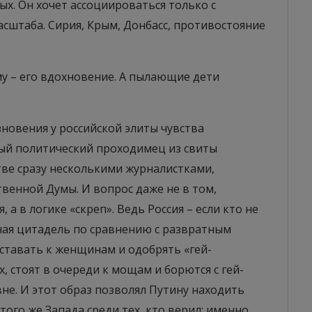
х. Он хочет ассоциироваться только с
сштаба. Сирия, Крым, Донбасс, противостояние
у – его вдохновение. А пылающие дети
новения у российской элиты чувства
ный политический проходимец из свиты
ве сразу несколькими журналистками,
енной Думы. И вопрос даже не в том,
а в логике «скреп». Ведь Россия – если кто не
ная цитадель по сравнению с развратным
иставать к женщинам и одобрять «гей-
ах, стоят в очереди к мощам и борются с гей-
не. И этот образ позволял Путину находить
ого же Запада среди тех, кто верил: именно