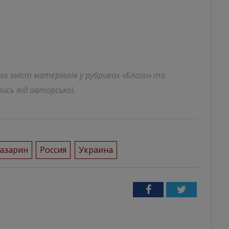
 за зміст матеріалів у рубриках «Блоги» та
ись від авторської.
Казарин
Россия
Украина
Facebook
Twitter