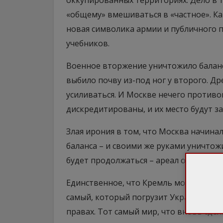
оккупированных территориях. Дело в 
«общему» вмешиваться в «частное». Ка
новая символика армии и публичного 
учебников.
Военное вторжение уничтожило баланс
выбило почву из-под ног у второго. Др
усиливаться. И Москве нечего противо
дискредитированы, и их место будут з
Злая ирония в том, что Москва начина
баланса – и своими же руками уничтожи
будет продолжаться – ареал обитания 
Единственное, что Кремль может этому
самый, который погрузит Украину в пе
правах. Тот самый мир, что вновь сдел