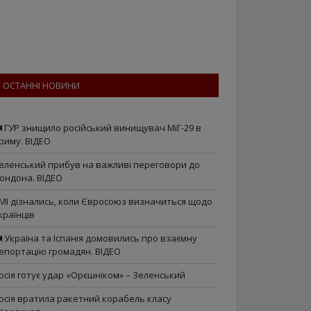
ОСТАННІ НОВИНИ
ГУР знищило російський винищувач МіГ-29 в
риму. ВІДЕО
еленський прибув на важливі переговори до
ондона. ВІДЕО
МІ дізнались, коли Євросоюз визначиться щодо
країнців
Україна та Іспанія домовились про взаємну
епортацію громадян. ВІДЕО
осія готує удар «Орєшніком» – Зеленський
осія вратила ракетний корабель класу