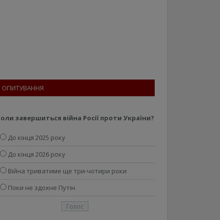
ОПИТУВАННЯ
оли завершиться війна Росії проти України?
До кінця 2025 року
До кінця 2026 року
Війна триватиме ще три-чотири роки
Поки не здохне Путін