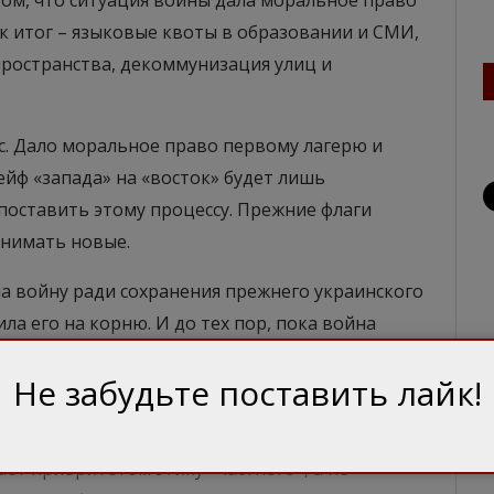
том, что ситуация войны дала моральное право
к итог – языковые квоты в образовании и СМИ,
пространства, декоммунизация улиц и
. Дало моральное право первому лагерю и
ейф «запада» на «восток» будет лишь
поставить этому процессу. Прежние флаги
анимать новые.
ла войну ради сохранения прежнего украинского
ла его на корню. И до тех пор, пока война
сторонников России в Украине будет сжиматься.
Не забудьте поставить лайк!
 процессу противопоставить – это мир. Тот
реговоры. О прошлом и будущем, о векторах и
ает приоритетом этику «частного», а не