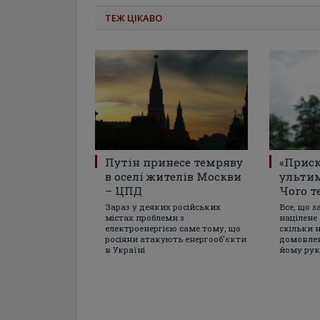
ТЕЖ ЦІКАВО
Путін принесе темряву
«Прис
в оселі жителів Москви
ульти
– ЦПД
Чого т
Зараз у деяких російських
Все, що з
містах проблеми з
націлене 
електроенергією саме тому, що
скільки н
росіяни атакують енергооб'єкти
домовлен
в Україні
йому ру