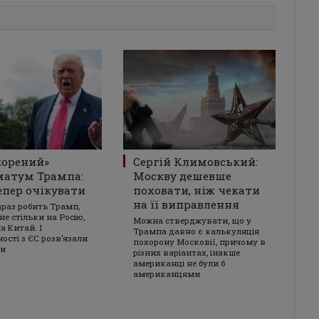
корений»
Сергій Климовський:
матум Трампа:
Москву дешевше
епер очікувати
поховати, ніж чекати
на її виправлення
араз робить Трамп,
не стільки на Росію,
Можна стверджувати, що у
а Китай. І
Трампа давно є калькуляція
ості з ЄС розвʼязали
похорону Московії, причому в
ки
різних варіантах, інакше
американці не були б
американцями