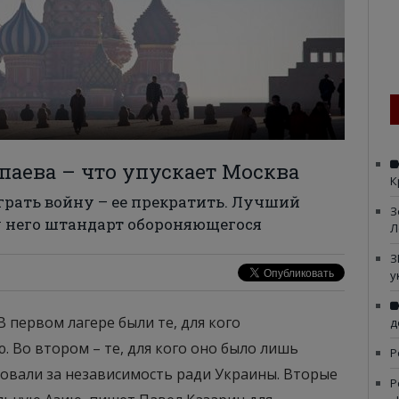
апаева – что упускает Москва
К
рать войну – ее прекратить. Лучший
З
 у него штандарт обороняющегося
Л
З
у
В первом лагере были те, для кого
д
 Во втором – те, для кого оно было лишь
Р
совали за независимость ради Украины. Вторые
Р