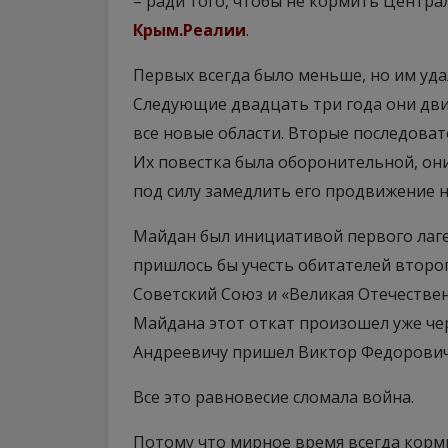
– ради того, чтобы не кормить Центра
Крым.Реалии
.
Первых всегда было меньше, но им уда
Следующие двадцать три года они двиг
все новые области. Вторые последоват
Их повестка была оборонительной, они
под силу замедлить его продвижение н
Майдан был инициативой первого лагер
пришлось бы учесть обитателей второг
Советский Союз и «Великая Отечествен
Майдана этот откат произошел уже чере
Андреевичу пришел Виктор Федорович
Все это равновесие сломала война.
Потому что мирное время всегда корми