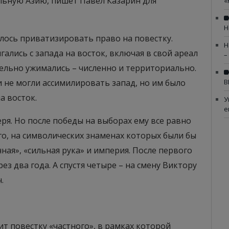
льную Азию, пишет Павел Казарин для
«
Н
лось приватизировать право на повестку.
Н
ались с запада на восток, включая в свой ареал
–
ельно ужимались – численно и территориально.
 не могли ассимилировать запад, но им было
В
а восток.
У
е
я. Но после победы на выборах ему все равно
о, на символических знаменах которых были бы
ная», «сильная рука» и империя. После первого
з два года. А спустя четыре – на смену Виктору
.
т повестку «частного», в рамках которой