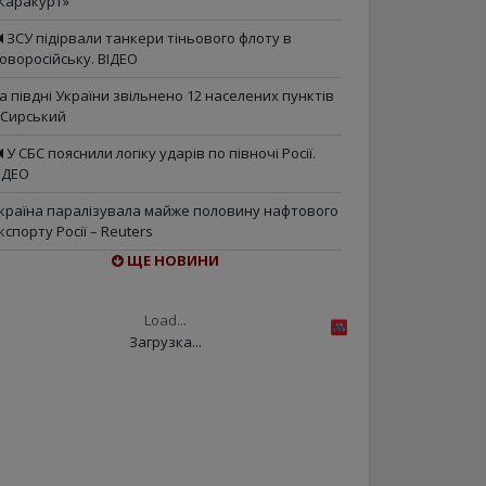
Каракурт»
ЗСУ підірвали танкери тіньового флоту в
оворосійську. ВІДЕО
а півдні України звільнено 12 населених пунктів
 Сирський
У СБС пояснили логіку ударів по півночі Росії.
ІДЕО
країна паралізувала майже половину нафтового
кспорту Росії – Reuters
ЩЕ НОВИНИ
Load...
Загрузка...