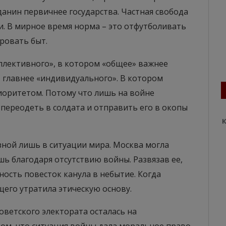
анин первичнее государства. Частная свобода
. В мирное время норма – это отфутболивать
ровать быт.
оллективного», в котором «общее» важнее
 главнее «индивидуального». В котором
иоритетом. Потому что лишь на войне
 переодеть в солдата и отправить его в окопы
К
зной лишь в ситуации мира. Москва могла
шь благодаря отсутствию войны. Развязав ее,
ность повесток канула в небытие. Когда
щего утратила этическую основу.
советского электората осталась на