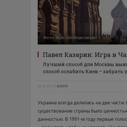
Фото: flickr.com/marcveraart
Павел Казарин: Игра в Ч
Лучший способ для Москвы выиг
способ ослабить Киев – забрать
26.12.2017
//
БЛОГИ
Украина всегда делилась на две части. 
существование страны было ценностью.
данностью. В 1991-м году первые голо