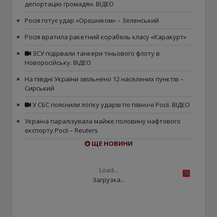
депортацію громадян. ВІДЕО
Росія готує удар «Орєшніком» – Зеленський
Росія вратила ракетний корабель класу «Каракурт»
ЗСУ підірвали танкери тіньового флоту в
Новоросійську. ВІДЕО
На півдні України звільнено 12 населених пунктів –
Сирський
У СБС пояснили логіку ударів по півночі Росії. ВІДЕО
Україна паралізувала майже половину нафтового
експорту Росії – Reuters
ЩЕ НОВИНИ
Load...
Загрузка...