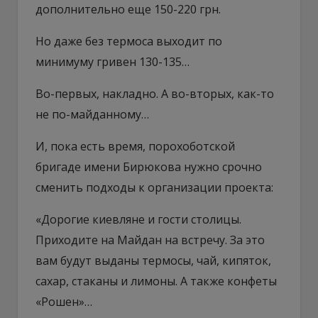
дополнительно еще 150-220 грн.
Но даже без термоса выходит по
минимуму гривен 130-135…
Во-первых, накладно. А во-вторых, как-то
не по-майданному…
И, пока есть время, порохоботской
бригаде имени Бирюкова нужно срочно
сменить подходы к организации проекта:
«Дорогие киевляне и гости столицы.
Приходите на Майдан на встречу. За это
вам будут выданы термосы, чай, кипяток,
сахар, стаканы и лимоны. А также конфеты
«Рошен»…