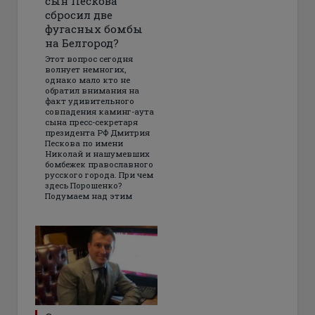
сын Пескова
сбросил две
фугасных бомбы
на Белгород?
Этот вопрос сегодня
волнует немногих,
однако мало кто не
обратил внимания на
факт удивительного
совпадения каминг-аута
сына пресс-секретаря
президента РФ Дмитрия
Пескова по имени
Николай и нашумевших
бомбежек православного
русского города. При чем
здесь Порошенко?
Подумаем над этим