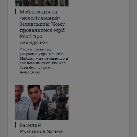
Мобілізація та
«нелегітимний»
Зеленський: Чому
провалилися мрії
Росії про
«майдан-3»
У кремлівському
розумінні український
Майдан – це те саме, що й
російський бунт. Він має
бути безглуздим і
нещадним
Василий
Рыбников: Зачем