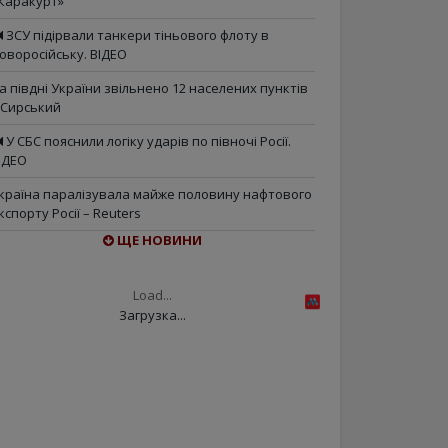
Каракурт»
ЗСУ підірвали танкери тіньового флоту в
оворосійську. ВІДЕО
а півдні України звільнено 12 населених пунктів
 Сирський
У СБС пояснили логіку ударів по півночі Росії.
ІДЕО
країна паралізувала майже половину нафтового
кспорту Росії – Reuters
ЩЕ НОВИНИ
Load...
Загрузка...