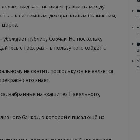
«
к делает вид, что не видит разницы между
асть – и системным, декоративным Явлинским,
Н
 цирка.
Н
–
– убеждает публику Собчак. Но поскольку
йтесь с трёх раз – в пользу кого сойдет с
В
У
е
альному не светит, поскольку он не является
рекрасно это знает.
са, набранные на «защите» Навального,
сливного бачка», о которой я писал ещё на