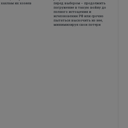
 хахлам их хозяев
перед выбором – продолжить
погружение в такую войну до
полного истощения и
исчезновения РФ или срочно
пытаться выскочить из нее,
минимизируя свои потери