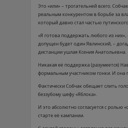
Это «или» – трогательней всего. Собча
реальным конкурентом в борьбе за вл
который давно стал частью путинского
«Я готова поддержать любого из них», 
допущен будет один Явлинский, – догада
дистанции ушлая Ксения Анатольевна.
Никакая её поддержка (разумеется) Нав
формальным участником гонки. И она п
Фактически Собчак обещает слить голо
беззубому шефу «Яблока».
И это абсолютно согласуется с ролью «
старте её кампании.