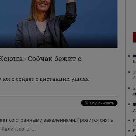
Ксюша» Собчак бежит с
К
З
Л
зу кого сойдет с дистанции ушлая
З
у
д
ает со странными заявлениями. Грозится снять
Р
и Явлинского»…
Р