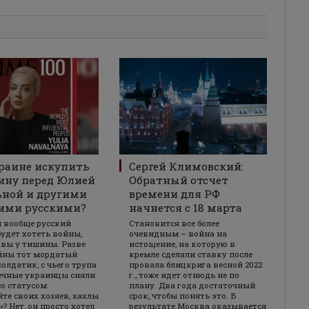
раине искупить
Сергей Климовский:
ину перед Юлией
Обратный отсчет
ьной и другими
времени для РФ
ими русскими?
начнется с 18 марта
й вообще русский
Становится все более
будет хотеть войны,
очевидным – война на
 вы у тишины. Разве
истощение, на которую в
йны тот мордатый
кремле сделали ставку после
солдатик, с чьего трупа
провала блицкрига весной 2022
ечные украинцы сняли
г., тоже идет отнюдь не по
со статусом:
плану. Два года достаточный
йте своих хозяев, хахлы
срок, чтобы понять это. В
? Нет, он просто хотел
результате Москва оказывается