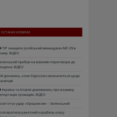
ОСТАННІ НОВИНИ
ГУР знищило російський винищувач МіГ-29 в
риму. ВІДЕО
еленський прибув на важливі переговори до
ондона. ВІДЕО
МІ дізнались, коли Євросоюз визначиться щодо
країнців
Україна та Іспанія домовились про взаємну
епортацію громадян. ВІДЕО
осія готує удар «Орєшніком» – Зеленський
осія вратила ракетний корабель класу