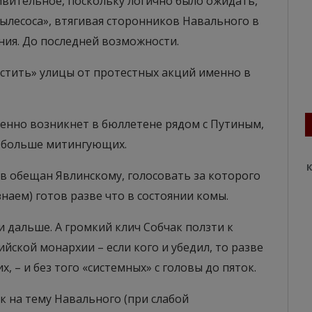
дивительное, поскольку логично было ожидать,
ылесоса», втягивая сторонников Навального в
ния. До последней возможности.
истить» улицы от протестных акций именно в
менно возникнет в бюллетене рядом с Путиным,
о больше митингующих.
К
ов обещан Явлинскому, голосовать за которого
наем) готов разве что в состоянии комы.
 дальше. А громкий клич Собчак ползти к
йской монархии – если кого и убедил, то разве
, – и без того «системных» с головы до пяток.
 на тему Навального (при слабой