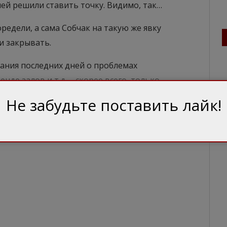
ней решили ставить точку. Видимо, так…
редели, а сама Собчак на такую же явку
и закрывать.
ания последних дней о проблемах
де залов и т.д. – скорее всего, только
аньше, пока не убрали сходни.
Не забудьте поставить лайк!