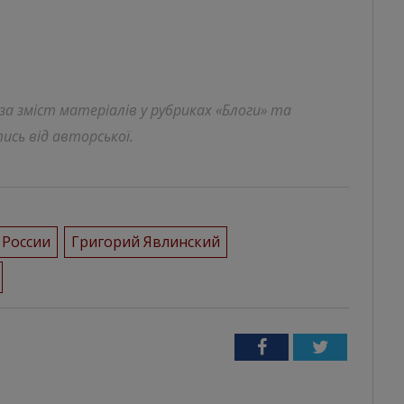
 за зміст матеріалів у рубриках «Блоги» та
ись від авторської.
 России
Григорий Явлинский
Facebook
Twitter