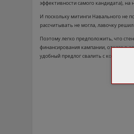
эффективности самого кандидата), на 
И поскольку митинги Навального не по
рассчитывать не могла, лавочку решил
Поэтому легко предположить, что стен
финансирования кампании, отказе в арен
удобный предлог свалить с корабля пор