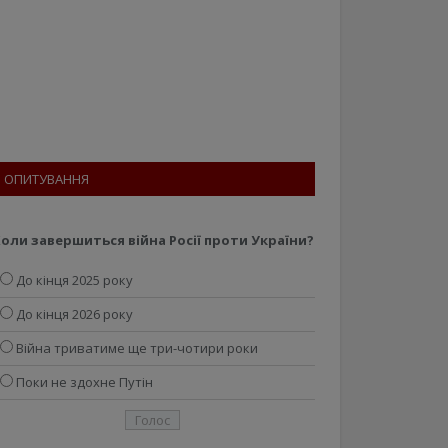
ОПИТУВАННЯ
оли завершиться війна Росії проти України?
До кінця 2025 року
До кінця 2026 року
Війна триватиме ще три-чотири роки
Поки не здохне Путін