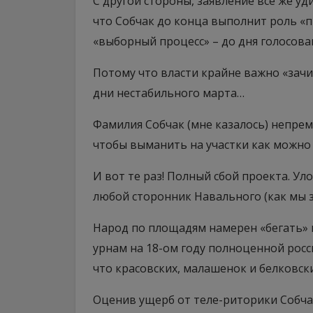
С другой стороны, заявление все же у
что Собчак до конца выполнит роль «п
«выборный процесс» – до дня голосова
Потому что власти крайне важно «зач
дни нестабильного марта…
Фамилия Собчак (мне казалось) непре
чтобы выманить на участки как можн
И вот те раз! Полный сбой проекта. Ул
любой сторонник Навального (как мы з
Народ по площадям намерен «бегать» и
урнам на 18-ом году полноценной росси
что красовских, малашенок и белковских
Оценив ущерб от теле-риторики Собчак