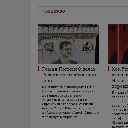
ТЕЖ ЦІКАВО
Роман Попков: О делах
Как Ук
России на «глобальном
свою в
юге»
Навал
хорош
Контингент Минобороны РФ в
Сирии – малочисленная кучка
Ну, како
во главе с генералами-
человек 
идиотами. Они ездили по
спросите
сирийским трассам, наклеив
хотел во
буквы Z на БТРы, и радуясь, что
русский 
кайфуют в «спокойной» Сирии, а
бесчелов
не гибнут в Украине
телефон 
«Встреча
вонючие!»