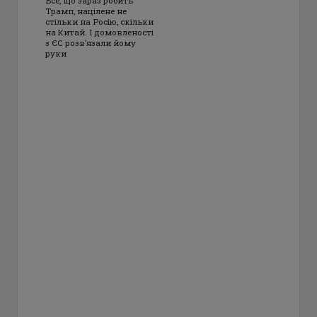
Все, що зараз робить
Трамп, націлене не
стільки на Росію, скільки
на Китай. І домовленості
з ЄС розвʼязали йому
руки