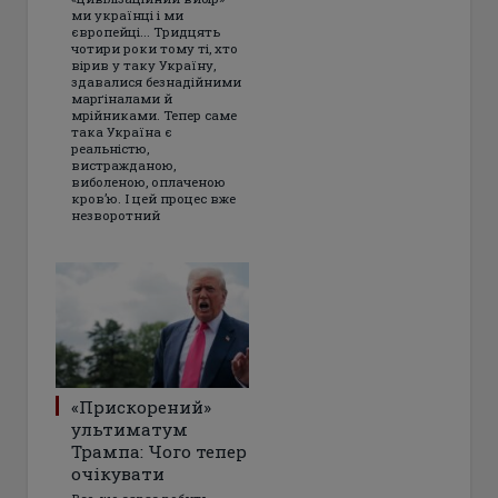
ми українці і ми
європейці... Тридцять
чотири роки тому ті, хто
вірив у таку Україну,
здавалися безнадійними
марґіналами й
мрійниками. Тепер саме
така Україна є
реальністю,
вистражданою,
виболеною, оплаченою
кров’ю. І цей процес вже
незворотний
«Прискорений»
ультиматум
Трампа: Чого тепер
очікувати