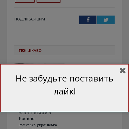
ПОДІЛІТЬСЯ ЦИМ
Facebook
Twitter
ТЕЖ ЦІКАВО
Не забудьте поставить
лайк!
Віталій Портников:
Вбивство Парубія і
реалії війни з
Росією
Російсько-українська