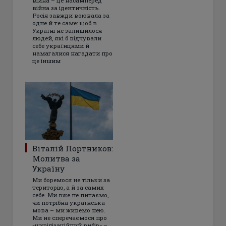
війна – це насамперед
війна за ідентичність.
Росія завжди воювала за
одне й те саме: щоб в
Україні не залишилося
людей, які б відчували
себе українцями й
намагалися нагадати про
це іншим
Віталій Портников:
Молитва за
Україну
Ми боремося не тільки за
територію, а й за самих
себе. Ми вже не питаємо,
чи потрібна українська
мова – ми живемо нею.
Ми не сперечаємося про
«цивілізаційний вибір» –