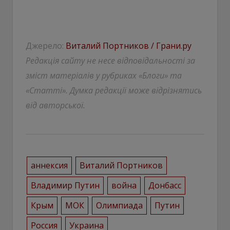
Джерело:
Виталий Портников / Грани.ру
Редакція сайту не несе відповідальності за
зміст матеріалів у рубриках «Блоги» та
«Статті». Думка редакції може відрізнятись
від авторської.
аннексия
Виталий Портников
Владимир Путин
война
Донбасс
Крым
МОК
Олимпиада
Путин
Россия
Украина