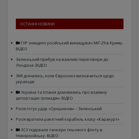
ОСТАННІ НОВИНИ
ГУР знищило російський винищувач МіГ-29 в Криму.
ВІДЕО
Зеленський прибув на важливі переговори до
Лондона. ВІДЕО
ЗМІ дізнались, коли Євросоюз визначиться щодо
українців
Україна та Іспанія домовились про взаємну
депортацію громадян. ВІДЕО
Росія готує удар «Орєшніком» – Зеленський
Росія вратила ракетний корабель класу «Каракурт»
ЗСУ підірвали танкери тіньового флоту в
Новоросійську. ВІДЕО