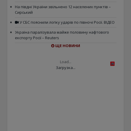
На півдні України звільнено 12 населених пунктів –
Сирський
У СБС пояснили логіку ударів по півночі Росії. ВІДЕО
Україна паралізувала майже половину нафтового
експорту Росії – Reuters
ЩЕ НОВИНИ
Load...
Загрузка...