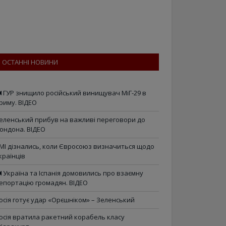
ОСТАННІ НОВИНИ
ГУР знищило російський винищувач МіГ-29 в
риму. ВІДЕО
еленський прибув на важливі переговори до
ондона. ВІДЕО
МІ дізнались, коли Євросоюз визначиться щодо
країнців
Україна та Іспанія домовились про взаємну
епортацію громадян. ВІДЕО
осія готує удар «Орєшніком» – Зеленський
осія вратила ракетний корабель класу