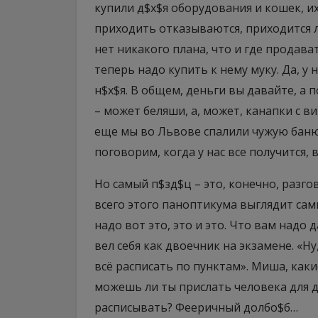
купили д$х$я оборудования и кошек, и
приходить отказываются, приходится ло
нет никакого плана, что и где продава
теперь надо купить к нему муку. Да, у 
н$х$я. В общем, деньги вы давайте, а
– может беляши, а, может, канапки с в
еще мы во Львове спалили чужую баню,
поговорим, когда у нас все получится, 
Но самый п$зд$ц – это, конечно, разго
всего этого паноптикума выглядит сам
надо вот это, это и это. Что вам надо
вел себя как двоечник на экзамене. «Ну
всё расписать по пунктам». Миша, каки
можешь ли ты прислать человека для 
расписывать? Фееричный долбо$б…