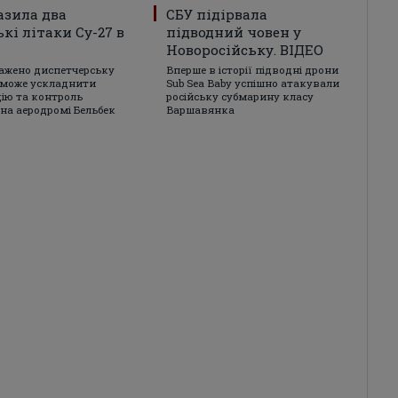
азила два
СБУ підірвала
ькі літаки Су-27 в
підводний човен у
Новоросійську. ВІДЕО
ажено диспетчерську
Вперше в історії підводні дрони
 може ускладнити
Sub Sea Baby успішно атакували
цію та контроль
російську субмарину класу
 на аеродромі Бельбек
Варшавянка