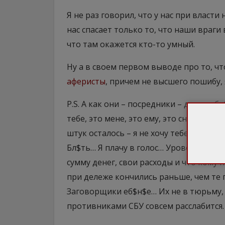
Я не раз говорил, что у нас при власт
нас спасает только то, что наши враги 
что там окажется кто-то умный.
Ну а в своем первом выводе про то, ч
аферисты
, причем не высшего пошибу,
P.S. А как они – посредники – делили б
тебе, это мене, это ему, это снова мене
штук осталось – я не хочу тебе их отдав
Бл$ть… Я плачу в голос… Уровень детс
сумму денег, свои расходы и что кому 
при дележе кончились раньше, чем те 
Заговорщики еб$н$е… Их не в тюрьму, 
противниками СБУ совсем расслабится.