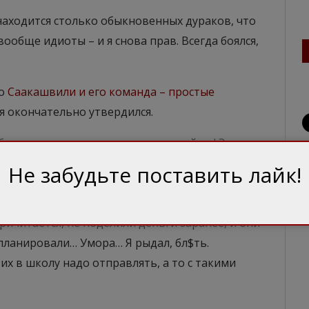
и находится столько обыкновенных дураков, что
вообще идиоты – и я снова прав. Всегда боялся,
то
Саакашвили и его команда – простые
 я окончательно утвердился.
абло – это же просто праздник какой-то! Это
, это тебе – ой, бл$, только пять с половиной
Не забудьте поставить лайк!
ать (!) у меня дочка в Египет хочет поехать…
адовской песочницы. Два взрослых мужика зная
причитается, не поделили деньги заранее, и они
планировали… Умора… Я рыдал, бл$ть.
их в школу надо отправлять, а то с такими