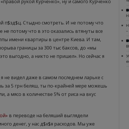
«
 «правой рукой Курченко», ну и самого Курченко
Н
й п$зд$ц. Стыдно смотреть. И не потому что
Н
 не потому что в это оказались втянуты все
–
пы имени квартиры в центре Киева. И там,
В
рорыва границы за 300 тыс баксов, до «мы
это выгодно, а никто не пришел». Но сейчас я
У
е
 я не видел даже в самом последнем ларьке с
ь за 5 грн беляш, ты по-крайней мере можешь
и, а мясо в количестве 5% от риса на вкус
кой»
в переводе на беляший выглядели
ного денег, у нас д$х$я расходов. Мы уже