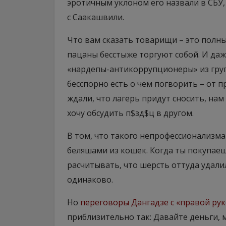
эротичным уклоном его назвали в СБУ,
с Саакашвили.
Что вам сказать товарищи – это полны
пацаны бесстыже торгуют собой. И даже
«нардепы-антикоррупционеры» из груп
бесспорно есть о чем погворить – от п
ждали, что лагерь придут сносить, нам 
хочу обсудить п$зд$ц в другом.
В том, что такого непрофессионализма
беляшами из кошек. Когда ты покупаеш
расчитывать, что шерсть оттуда удалил
одинаково.
Но
переговоры Дангадзе с «правой ру
приблизительно так: Давайте деньги, м