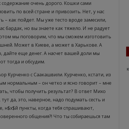
х содержание очень дорого. Кошки сами
вить по всей стране и привозить. Нет, у нас
ть – как пойдет. Мы уже тесто вроде замесили,
нас бардак, но вы знаете как тяжело. И не радует
 потом мы поговорим, что мы сможем изготовить
ишней. Может в Киеве, а может в Харькове. А
 дайте еще денег. А насчет вашей доли мы
вот тогда и обсудим.
К
вор Курченко с Саакашвили. Курченко, кстати, из
ым нормальным – он четко и ясно говорит – мне
 дать, чтобы получить результат? В ответ Михо
, тут да, это, наверное, надо подумать сесть и
е, н$х$й пункты, когда тебя спрашивают,
доверенного общения?! Что ты собираешься там