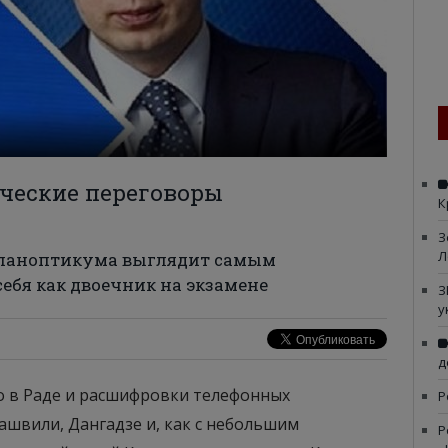
ические переговоры
К
З
Л
го паноптикума выглядит самым
ебя как двоечник на экзамене
З
у
д
о в Раде и расшифровки телефонных
Р
швили, Дангадзе и, как с небольшим
Р