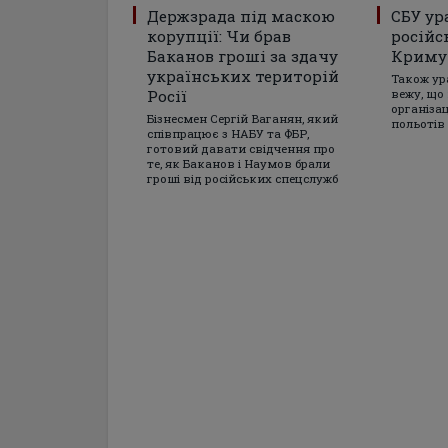
Держзрада під маскою
СБУ ур
корупції: Чи брав
російс
Баканов гроші за здачу
Криму
українських територій
Також ур
Росії
вежу, що
організа
Бізнесмен Сергій Ваганян, який
польотів
співпрацює з НАБУ та ФБР,
готовий давати свідчення про
те, як Баканов і Наумов брали
гроші від російських спецслужб