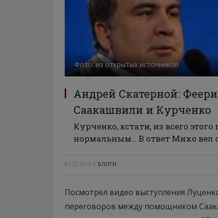
Фото: из открытых источников
Андрей Скатерной: Феер
Саакашвили и Курченко
Курченко, кстати, из всего это
нормальным… В ответ Михо вел с
07.12.2017
//
БЛОГИ
Посмотрел видео выступления Луценк
переговоров между помощником Саака