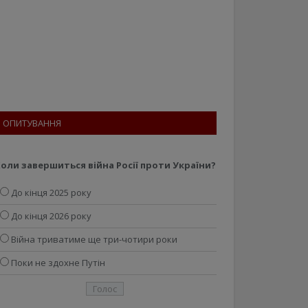
ОПИТУВАННЯ
оли завершиться війна Росії проти України?
До кінця 2025 року
До кінця 2026 року
Війна триватиме ще три-чотири роки
Поки не здохне Путін