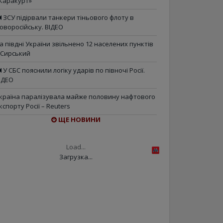
Каракурт»
ЗСУ підірвали танкери тіньового флоту в
оворосійську. ВІДЕО
а півдні України звільнено 12 населених пунктів
 Сирський
У СБС пояснили логіку ударів по півночі Росії.
ІДЕО
країна паралізувала майже половину нафтового
кспорту Росії – Reuters
ЩЕ НОВИНИ
Load...
Загрузка...