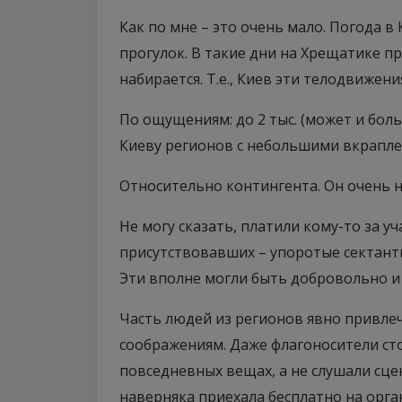
Как по мне – это очень мало. Погода в
прогулок. В такие дни на Хрещатике 
набирается. Т.е., Киев эти телодвижен
По ощущениям: до 2 тыс. (может и бол
Киеву регионов с небольшими вкраплен
Относительно контингента. Он очень 
Не могу сказать, платили кому-то за уч
присутствовавших – упоротые сектанты
Эти вполне могли быть добровольно и
Часть людей из регионов явно привлеч
соображениям. Даже флагоносители сто
повседневных вещах, а не слушали сцен
наверняка приехала бесплатно на орга