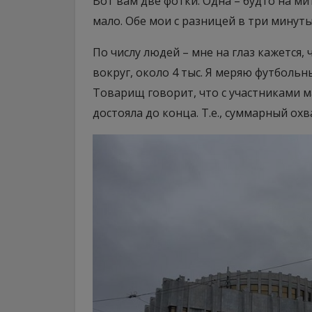
Вот вам две фотки. Одна – будто на ми
мало. Обе мои с разницей в три минуты
По числу людей – мне на глаз кажется,
вокруг, около 4 тыс. Я меряю футбольны
Товарищ говорит, что с участниками м
достояла до конца. Т.е., суммарный охв