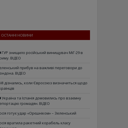
ОСТАННІ НОВИНИ
ГУР знищило російський винищувач МіГ-29 в
риму. ВІДЕО
еленський прибув на важливі переговори до
ондона. ВІДЕО
МІ дізнались, коли Євросоюз визначиться щодо
країнців
Україна та Іспанія домовились про взаємну
епортацію громадян. ВІДЕО
осія готує удар «Орєшніком» – Зеленський
осія вратила ракетний корабель класу