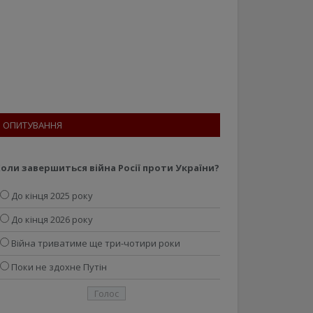
ОПИТУВАННЯ
оли завершиться війна Росії проти України?
До кінця 2025 року
До кінця 2026 року
Війна триватиме ще три-чотири роки
Поки не здохне Путін