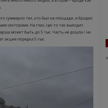
тинге много-много людей, а вторая – вроде как
.
 что суммарно тех, кто был на площади, и бродил
ми секторами. На глаз, где-то так выходит.
арша может быть до 5 тыс. Часть не дошла / не
ат акции порядка 5 тыс.
К