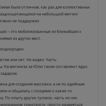
 Киеве была отличная, как раз для коллективных
праздношатающихся на небольшой митинг
ия явно не поддержал.
ьше) – это мобилизованные из ближайших к
иями из других мест.
неоднороден.
астие или нет. Не видел. Часть
. На митингах за Юлю такие составляют ядро.
 задаром.
ена для создания массовки, а не по идейным
яли и общались с соседями о каких-то
у. По опыту других тусовок, часть из них
низованном транспорте, просто развеяться.