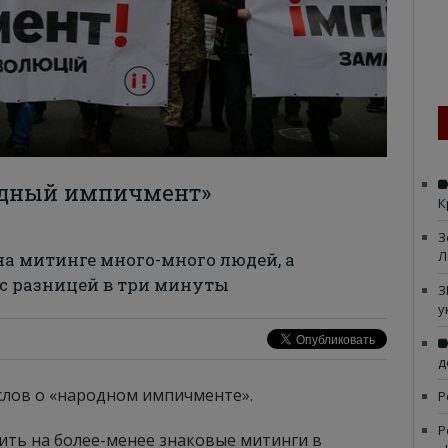
одный импичмент»
К
З
Л
 на митинге много-много людей, а
и с разницей в три минуты
З
у
д
слов о «народном импичменте».
Р
Р
дить на более-менее знаковые митинги в