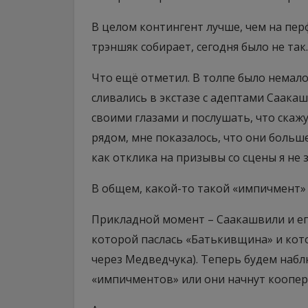
В целом контингент лучше, чем на пе
трэншяк собирает, сегодня было не так.
Что ещё отметил. В толпе было немал
сливались в экстазе с адептами Саака
своими глазами и послушать, что скажу
рядом, мне показалось, что они больш
как отклика на призывы со сцены я не 
В общем, какой-то такой «импичмент» 
Прикладной момент – Саакашвили и ег
которой паслась «Батькивщина» и кот
через Медведчука). Теперь будем наб
«импичментов» или они начнут коопер