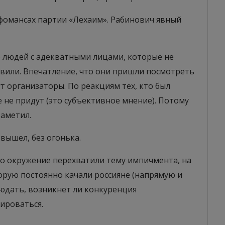
рфомансах партии «Лехаим». Рабинович явный
о людей с адекватными лицами, которые не
швили. Впечатление, что они пришли посмотреть
т организаторы. По реакциям тех, кто был
е не придут (это субъективное мнение). Потому
заметил.
вышел, без огонька.
о окружение перехватили тему импичмента, на
орую постоянно качали россияне (напрямую и
людать, возникнет ли конкуренция
ироваться.