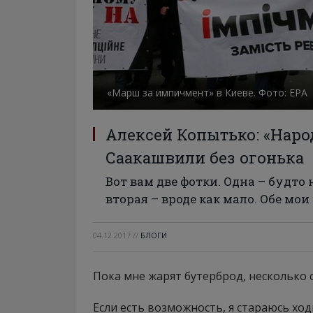
«Марш за импичмент» в Киеве. Фото: ЕРА
Алексей Копытько: «Нар
Саакашвили без огонька
Вот вам две фотки. Одна – будто
вторая – вроде как мало. Обе мо
04.12.2017
//
БЛОГИ
Пока мне жарят бутерброд, несколько 
Если есть возможность, я стараюсь хо