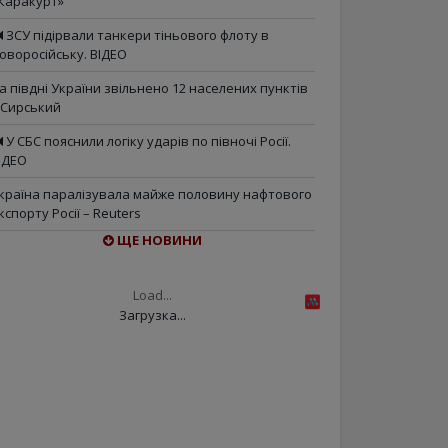
Каракурт»
ЗСУ підірвали танкери тіньового флоту в
оворосійську. ВІДЕО
а півдні України звільнено 12 населених пунктів
 Сирський
У СБС пояснили логіку ударів по півночі Росії.
ІДЕО
країна паралізувала майже половину нафтового
кспорту Росії – Reuters
ЩЕ НОВИНИ
Load...
Загрузка...