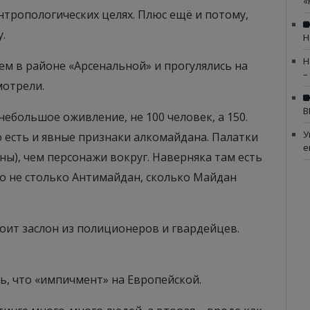
«
 антропологических целях. Плюс ещё и потому,
.
Н
Н
ем в районе «Арсенальной» и прогулялись на
–
мотрели.
В
небольшое оживление, не 100 человек, а 150.
У
о есть и явные признаки алкомайдана. Палатки
е
ны), чем персонажи вокруг. Наверняка там есть
о не столько Антимайдан, сколько Майдан
тоит заслон из полиционеров и гвардейцев.
ь, что «импичмент» на Европейской.