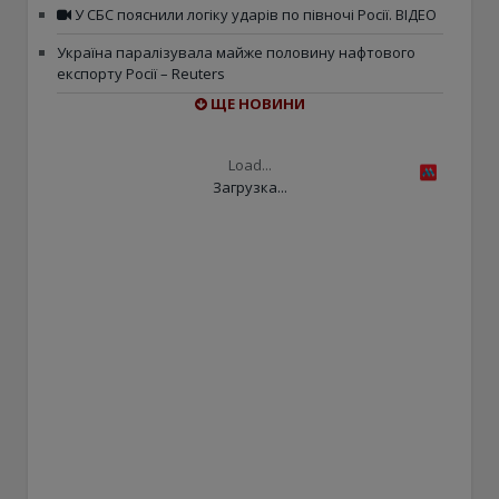
У СБС пояснили логіку ударів по півночі Росії. ВІДЕО
Україна паралізувала майже половину нафтового
експорту Росії – Reuters
ЩЕ НОВИНИ
Load...
Загрузка...