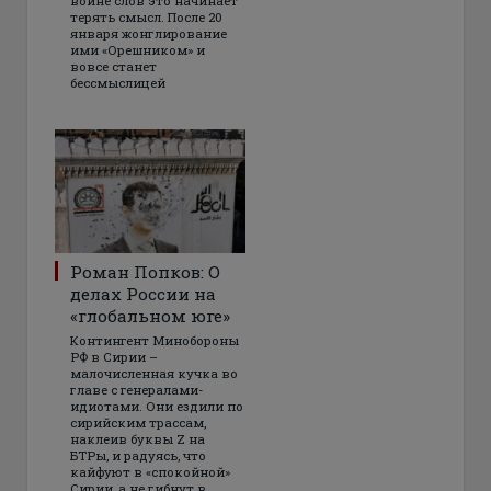
войне слов это начинает
терять смысл. После 20
января жонглирование
ими «Орешником» и
вовсе станет
бессмыслицей
Роман Попков: О
делах России на
«глобальном юге»
Контингент Минобороны
РФ в Сирии –
малочисленная кучка во
главе с генералами-
идиотами. Они ездили по
сирийским трассам,
наклеив буквы Z на
БТРы, и радуясь, что
кайфуют в «спокойной»
Сирии, а не гибнут в