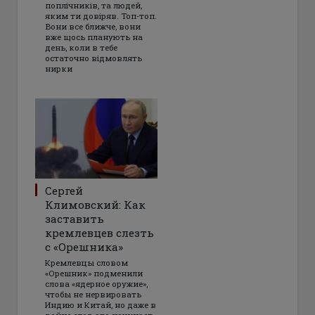
поплічників, та людей,
яким ти довіряв. Топ-топ.
Вони все ближче, вони
вже щось планують на
день, коли в тебе
остаточно відмовлять
нирки
Сергей
Климовский: Как
заставить
кремлевцев слезть
с «Орешника»
Кремлевцы словом
«Орешник» подменили
слова «ядерное оружие»,
чтобы не нервировать
Индию и Китай, но даже в