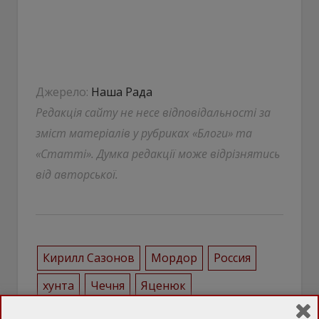
Джерело:
Наша Рада
Редакція сайту не несе відповідальності за
зміст матеріалів у рубриках «Блоги» та
«Статті». Думка редакції може відрізнятись
від авторської.
Кирилл Сазонов
Мордор
Россия
хунта
Чечня
Яценюк