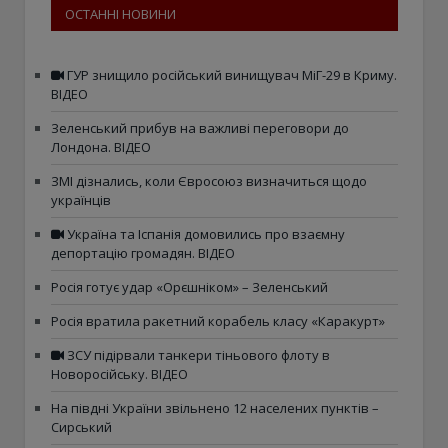
ОСТАННІ НОВИНИ
ГУР знищило російський винищувач МіГ-29 в Криму.
ВІДЕО
Зеленський прибув на важливі переговори до
Лондона. ВІДЕО
ЗМІ дізнались, коли Євросоюз визначиться щодо
українців
Україна та Іспанія домовились про взаємну
депортацію громадян. ВІДЕО
Росія готує удар «Орєшніком» – Зеленський
Росія вратила ракетний корабель класу «Каракурт»
ЗСУ підірвали танкери тіньового флоту в
Новоросійську. ВІДЕО
На півдні України звільнено 12 населених пунктів –
Сирський