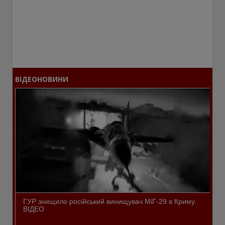
ВІДЕОНОВИНИ
ГУР знищило російський винищувач МіГ-29 в Криму.
ВІДЕО