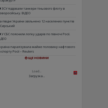
Каракурт»
ЗСУ підірвали танкери тіньового флоту в
оворосійську. ВІДЕО
а півдні України звільнено 12 населених пунктів
 Сирський
У СБС пояснили логіку ударів по півночі Росії.
ІДЕО
країна паралізувала майже половину нафтового
кспорту Росії – Reuters
ЩЕ НОВИНИ
Load...
Загрузка...