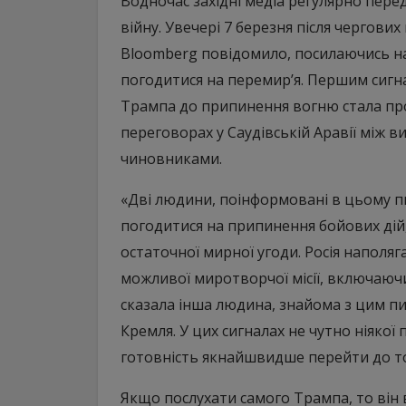
Водночас західні медіа регулярно пере
війну. Увечері 7 березня після чергови
Bloomberg повідомило, посилаючись на
погодитися на перемир’я. Першим сигна
Трампа до припинення вогню стала про
переговорах у Саудівській Аравії між
чиновниками.
«Дві людини, поінформовані в цьому п
погодитися на припинення бойових дій
остаточної мирної угоди. Росія наполя
можливої миротворчої місії, включаючи 
сказала інша людина, знайома з цим п
Кремля. У цих сигналах не чутно ніякої
готовність якнайшвидше перейти до то
Якщо послухати самого Трампа, то він 