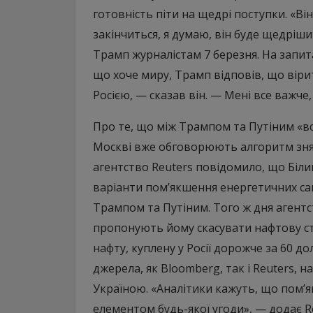
готовність піти на щедрі поступки. «Він
закінчиться, я думаю, він буде щедрішим
Трамп журналістам 7 березня. На запита
що хоче миру, Трамп відповів, що вірит
Росією, — сказав він. — Мені все важче
Про те, що між Трампом та Путіним «все
Москві вже обговорюють алгоритм знятт
агентство Reuters повідомило, що Біли
варіанти пом’якшення енергетичних са
Трампом та Путіним. Того ж дня агент
пропонують йому скасувати нафтову ст
нафту, куплену у Росії дорожче за 60 д
джерела, як Bloomberg, так і Reuters, н
Україною. «Аналітики кажуть, що пом’
елементом будь-якої угоди», — додає R