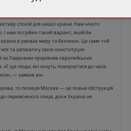
біцяв: «Ми і не збираємося цього робити. Ми
 миру, який би нас влаштовував і який би
ективу спокій для нашої країни. Нам нічого
. І нам потрібен такий варіант, який би
країни в умовах миру та безпеки». Це саме той
тися та записати у свою конституцію
ом за Лавровим прирівняв європейських
«Є ще люди, які хочуть повернутися до часів
ся», — заявив він.
врова, то позиція Москви — це повна обструкція
 до переможного кінця, доки Україна не