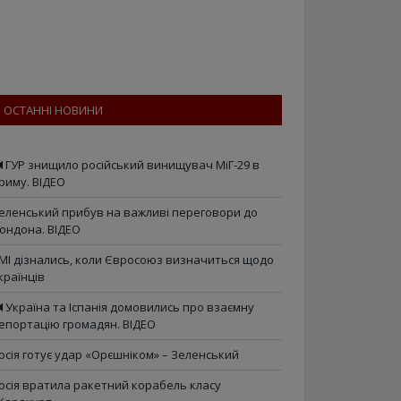
ОСТАННІ НОВИНИ
ГУР знищило російський винищувач МіГ-29 в
риму. ВІДЕО
еленський прибув на важливі переговори до
ондона. ВІДЕО
МІ дізнались, коли Євросоюз визначиться щодо
країнців
Україна та Іспанія домовились про взаємну
епортацію громадян. ВІДЕО
осія готує удар «Орєшніком» – Зеленський
осія вратила ракетний корабель класу