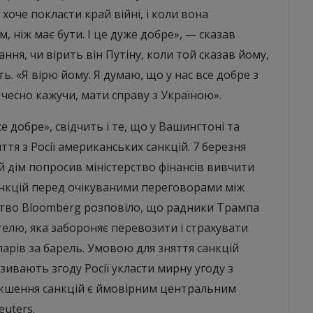
 хоче покласти край війні, і коли вона
, ніж має бути. І це дуже добре», — сказав
ння, чи вірить він Путіну, коли той сказав йому,
ь. «Я вірю йому. Я думаю, що у нас все добре з
, чесно кажучи, мати справу з Україною».
 добре», свідчить і те, що у Вашингтоні та
я з Росії американських санкцій. 7 березня
й дім попросив міністерство фінансів вивчити
нкцій перед очікуваними переговорами між
ство Bloomberg розповіло, що радники Трампа
елю, яка забороняє перевозити і страхувати
оларів за барель. Умовою для зняття санкцій
азивають згоду Росії укласти мирну угоду з
якшення санкцій є ймовірним центральним
euters.