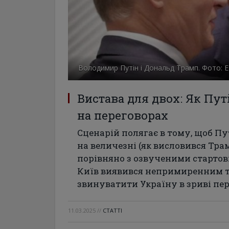
Володимир Путін і Дональд Трамп. Фото: 
Вистава для двох: Як Пу
на переговорах
Сценарій полягає в тому, щоб П
на величезні (як висловився Трам
порівняно з озвученими стартови
Київ виявився непримиренним т
звинуватити Україну в зриві пер
11.03.2025
//
СТАТТІ