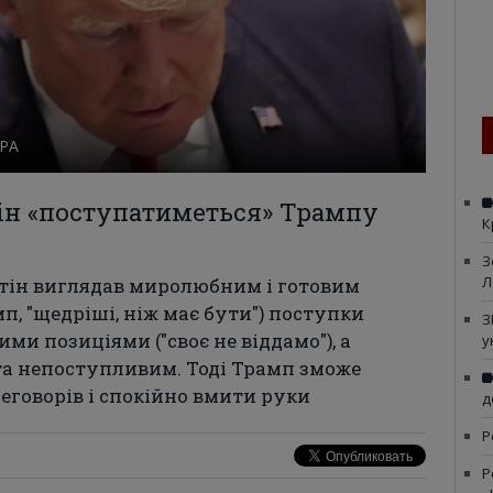
ЕРА
тін «поступатиметься» Трампу
К
З
Л
утін виглядав миролюбним і готовим
п, "щедріші, ніж має бути") поступки
З
ми позиціями ("своє не віддамо"), а
у
а непоступливим. Тоді Трамп зможе
еговорів і спокійно вмити руки
д
Р
Р