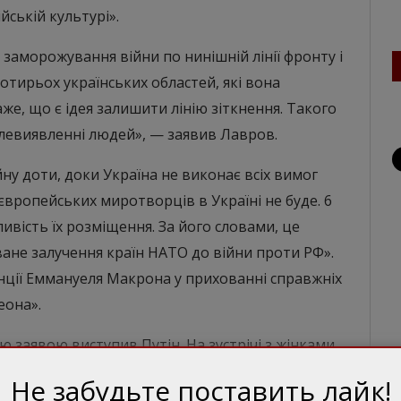
йській культурі».
 заморожування війни по нинішній лінії фронту і
тирьох українських областей, які вона
аже, що є ідея залишити лінію зіткнення. Такого
волевиявленні людей», — заявив Лавров.
ну доти, доки Україна не виконає всіх вимог
європейських миротворців в Україні не буде. 6
вість їх розміщення. За його словами, це
ане залучення країн НАТО до війни проти РФ».
ції Еммануеля Макрона у прихованні справжніх
еона».
ю заявою виступив Путін. На зустрічі з жінками
дтвердив, що Росія хоче відвоювати в України
Не забудьте поставить лайк!
відаючи на заклик однієї з жінок «ми не