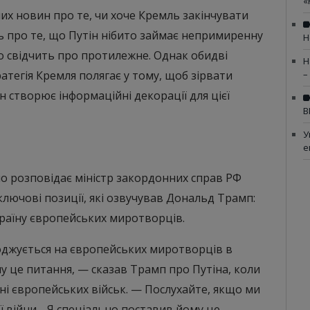
«
вних новин про те, чи хоче Кремль закінчувати
ь про те, що Путін нібито займає непримиренну
Н
о свідчить про протилежне. Однак обидві
Н
ратегія Кремля полягає у тому, щоб зірвати
–
ін створює інформаційні декорації для цієї
В
У
е
 розповідає міністр закордонних справ РФ
ключові позиції, які озвучував Дональд Трамп:
раїну європейських миротворців.
оджується на європейських миротворців в
му це питання, — сказав Трамп про Путіна, коли
ні європейських військ. — Послухайте, якщо ми
ї війни… Я спеціально поставив йому це