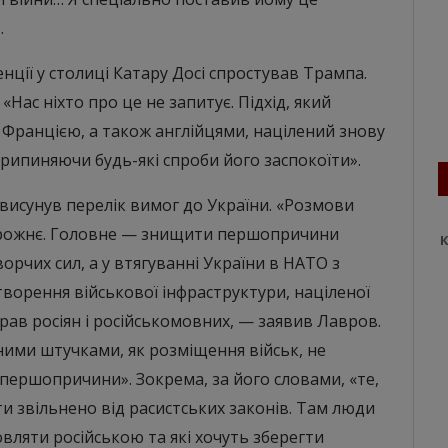
.
ції у столиці Катару Досі спростував Трампа.
Нас ніхто про це не запитує. Підхід, який
 Францією, а також англійцями, націлений знову
 припиняючи будь-які спроби його заспокоїти».
 висунув перелік вимог до України. «Розмови
порожнє. Головне — знищити першопричини
К
ворчих сил, а у втягуванні України в НАТО з
створення військової інфраструктури, націленої
рав росіян і російськомовних, — заявив Лавров.
ими штучками, як розміщення військ, не
 першопричини». Зокрема, за його словами, «те,
ти звільнено від расистських законів. Там люди
вляти російською та які хочуть зберегти