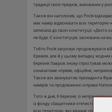
традиції своїх предків, вихованих у росі
Також він наголосив, що Росія відкидає
має намір відвоювати всю територію чо
записала до своєї конституції. «Дехто к
не буде. Є конституція, заснована на 
Тобто Росія загрожує продовжувати вій
Кремля, але й у цьому випадку жодних 
березня Лавров знову спростував можли
означатиме «пряме, офіційне, неприхов
Також він звинуватив президента Фран
намірів та продовженні «справи Напол
Того ж дня, 6 березня, із непримиренно
із фонду «Защитники отечества» він пі
всю територію, яку вважає своєю. Відпо