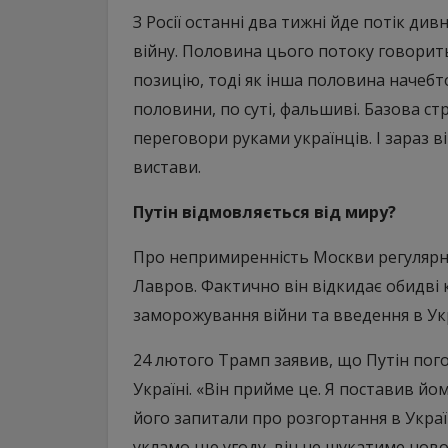
З Росії останні два тижні йде потік ди
війну. Половина цього потоку говорит
позицію, тоді як інша половина начебт
половини, по суті, фальшиві. Базова ст
переговори руками українців. І зараз в
вистави.
Путін відмовляється від миру?
Про непримиренність Москви регулярно
Лавров. Фактично він відкидає обидві 
заморожування війни та введення в Ук
24 лютого Трамп заявив, що Путін пог
Україні. «Він прийме це. Я поставив йо
його запитали про розгортання в Украї
укламо цю угоду, він не шукатиме ново