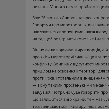
питання. У нього немає проблем з цим»
Вже 26 лютого Лавров на прес-конферен
Говорячи про миротворців, він заявив: «
нав’язується європейцями, насамперед
на те, щоб розігрівати конфлікт і далі,
Він не лише відкинув миротворців, а й
про якісь миротворчі сили — це все 
конфлікту. Вони не у відсутності мирот
прицілом на освоєння її території для 
проти Росії, і тотальним винищенням п
— Тому такими простенькими механічн
відбутися. Потрібно буде говорити про
що залишиться від України, теж має бу
теж залишаються, яким зручніше розмо