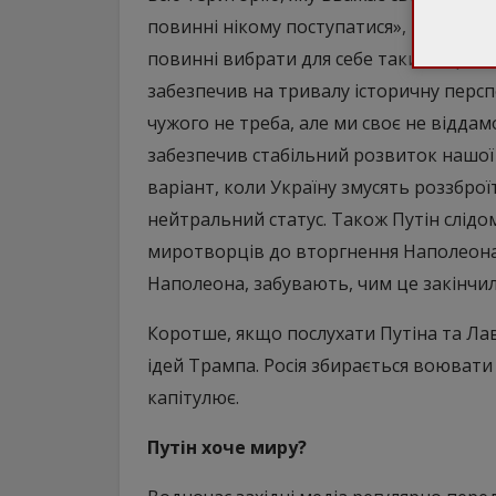
повинні нікому поступатися», Путін поо
повинні вибрати для себе такий варіант
забезпечив на тривалу історичну персп
чужого не треба, але ми своє не віддамо
забезпечив стабільний розвиток нашої 
варіант, коли Україну змусять роззброї
нейтральний статус. Також Путін слід
миротворців до вторгнення Наполеона. 
Наполеона, забувають, чим це закінчило
Коротше, якщо послухати Путіна та Ла
ідей Трампа. Росія збирається воювати
капітулює.
Путін хоче миру?