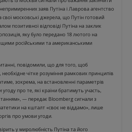
дають із Москви сигнали про бажання закінчити
х непримиренних заяв Путіна і Лаврова агентство
 свої московські джерела, що Путін готовий
лом позитивної відповіді Путіна на заклик
позиція, яку було передано 18 лютого на
 вищими російськими та американськими
итанні, повідомили, що для того, щоб
, необхідне чітке розуміння рамкових принципів
гатиме, зокрема, на встановленні параметрів
угоду про те, які країни братимуть участь,
итанням», — передає Bloomberg сигнали з
 патетики на кшталт «своє не віддамо», лише
ргів про умови угоди.
вірить у миролюбність Путіна та його