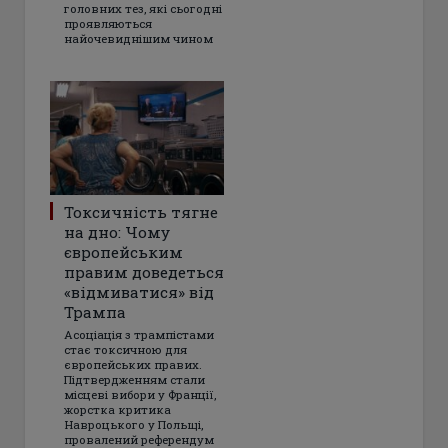
головних тез, які сьогодні
проявляються
найочевиднішим чином
Токсичність тягне
на дно: Чому
європейським
правим доведеться
«відмиватися» від
Трампа
Асоціація з трампістами
стає токсичною для
європейських правих.
Підтвердженням стали
місцеві вибори у Франції,
жорстка критика
Навроцького у Польщі,
провалений референдум