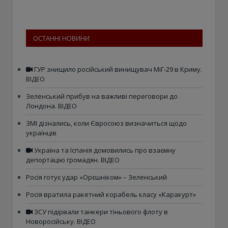
ОСТАННІ НОВИНИ
ГУР знищило російський винищувач МіГ-29 в Криму.
ВІДЕО
Зеленський прибув на важливі переговори до
Лондона. ВІДЕО
ЗМІ дізнались, коли Євросоюз визначиться щодо
українців
Україна та Іспанія домовились про взаємну
депортацію громадян. ВІДЕО
Росія готує удар «Орєшніком» – Зеленський
Росія вратила ракетний корабель класу «Каракурт»
ЗСУ підірвали танкери тіньового флоту в
Новоросійську. ВІДЕО