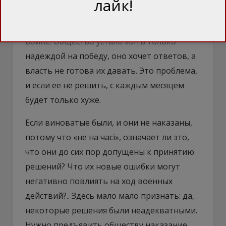
лайк!
считать то, что она пропустила
критический момент перехода к затяжной
войне. Общество устало жить только
надеждой на победу, оно хочет ответов, а
власть не готова их давать. Это проблема,
и если ее не решить, с каждым месяцем
будет только хуже.
Если виноватые были, и они не наказаны,
потому что «не на часі», означает ли это,
что они до сих пор допущены к принятию
решений? Что их новые ошибки могут
негативно повлиять на ход военных
действий?.. Здесь мало мало признать: да,
некоторые решения были неадекватными.
Нужно предъявить обществу наказание