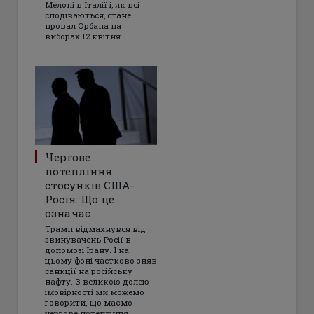
Мелоні в Італії і, як всі
сподіваються, стане
провал Орбана на
виборах 12 квітня
Чергове
потепління
стосунків США-
Росія: Що це
означає
Трамп відмахнувся від
звинувачень Росії в
допомозі Ірану. І на
цьому фоні частково зняв
санкції на російську
нафту. З великою долею
імовірності ми можемо
говорити, що маємо
чергове потепління