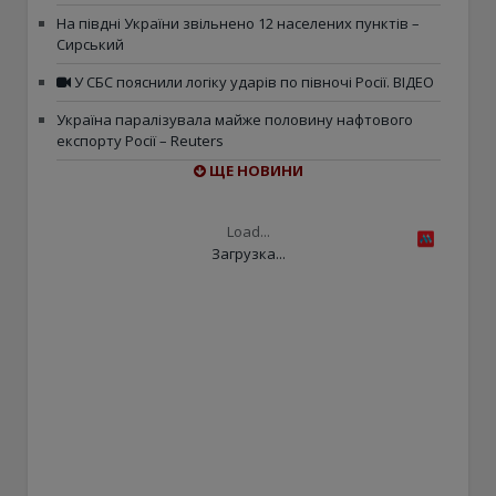
На півдні України звільнено 12 населених пунктів –
Сирський
У СБС пояснили логіку ударів по півночі Росії. ВІДЕО
Україна паралізувала майже половину нафтового
експорту Росії – Reuters
ЩЕ НОВИНИ
Load...
Загрузка...