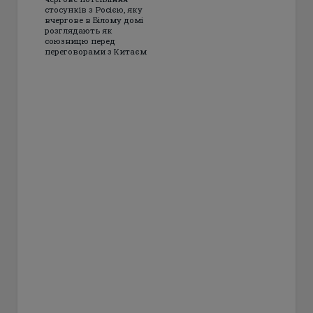
стосунків з Росією, яку
вчергове в Білому домі
розглядають як
союзницю перед
переговорами з Китаєм