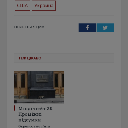
США
Украина
ПОДІЛІТЬСЯ ЦИМ
Facebook
Twitter
ТЕЖ ЦІКАВО
Міндічгейт 2.0:
Проміжні
підсумки
Окреслюємо пʼять