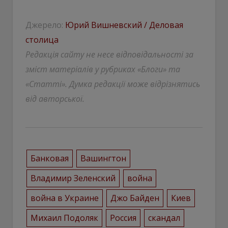
Джерело:
Юрий Вишневский / Деловая
столица
Редакція сайту не несе відповідальності за
зміст матеріалів у рубриках «Блоги» та
«Статті». Думка редакції може відрізнятись
від авторської.
Банковая
Вашингтон
Владимир Зеленский
война
война в Украине
Джо Байден
Киев
Михаил Подоляк
Россия
скандал