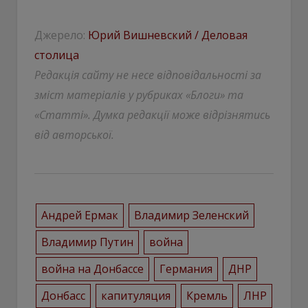
Джерело:
Юрий Вишневский / Деловая
столица
Редакція сайту не несе відповідальності за
зміст матеріалів у рубриках «Блоги» та
«Статті». Думка редакції може відрізнятись
від авторської.
Андрей Ермак
Владимир Зеленский
Владимир Путин
война
война на Донбассе
Германия
ДНР
Донбасс
капитуляция
Кремль
ЛНР