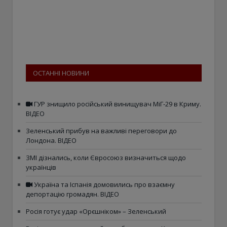
ОСТАННІ НОВИНИ
ГУР знищило російський винищувач МіГ-29 в Криму.
ВІДЕО
Зеленський прибув на важливі переговори до
Лондона. ВІДЕО
ЗМІ дізнались, коли Євросоюз визначиться щодо
українців
Україна та Іспанія домовились про взаємну
депортацію громадян. ВІДЕО
Росія готує удар «Орєшніком» – Зеленський