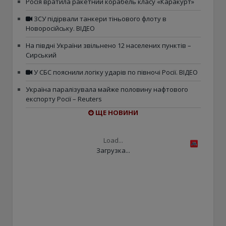
Росія вратила ракетний корабель класу «Каракурт»
ЗСУ підірвали танкери тіньового флоту в
Новоросійську. ВІДЕО
На півдні України звільнено 12 населених пунктів –
Сирський
У СБС пояснили логіку ударів по півночі Росії. ВІДЕО
Україна паралізувала майже половину нафтового
експорту Росії – Reuters
ЩЕ НОВИНИ
Load...
Загрузка...