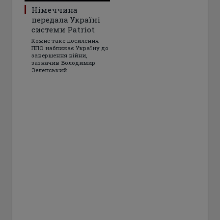
Німеччина
передала Україні
системи Patriot
Кожне таке посилення
ППО наближає Україну до
завершення війни,
зазначив Володимир
Зеленський