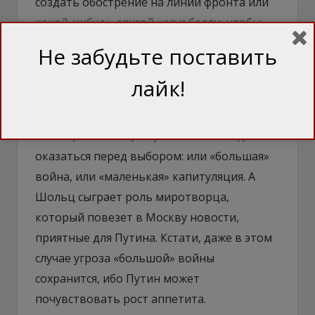
создать обострение на линии фронта или
какой-нибудь другой казус белли, чтобы
получить новый рычаг давления на Киев.
Не забудьте поставить
Не исключено, что Путин организует эту
лайк!
провокацию 11-13 февраля, перед тем как
в Киев для встречи с Зеленским прилетит
Шольц. В этом сценарии Зеленский должен
оказаться перед выбором: или «большая»
война, или «маленькая» капитуляция. А
Шольц сыграет роль миротворца,
который повезет в Москву новости,
приятные для Путина. Кстати, даже в этом
случае угроза «большой» войны
сохранится, ибо Путин может
почувствовать рост аппетита.