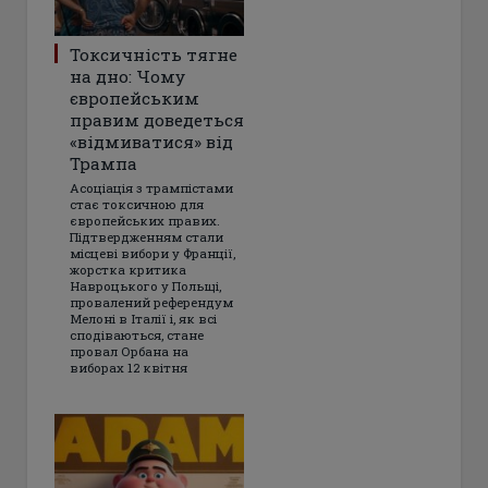
Токсичність тягне
на дно: Чому
європейським
правим доведеться
«відмиватися» від
Трампа
Асоціація з трампістами
стає токсичною для
європейських правих.
Підтвердженням стали
місцеві вибори у Франції,
жорстка критика
Навроцького у Польщі,
провалений референдум
Мелоні в Італії і, як всі
сподіваються, стане
провал Орбана на
виборах 12 квітня