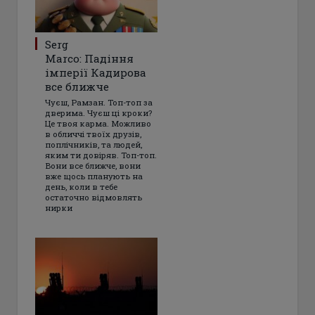
Serg
Marco: Падіння
імперії Кадирова
все ближче
Чуєш, Рамзан. Топ-топ за
дверима. Чуєш ці кроки?
Це твоя карма. Можливо
в обличчі твоїх друзів,
поплічників, та людей,
яким ти довіряв. Топ-топ.
Вони все ближче, вони
вже щось планують на
день, коли в тебе
остаточно відмовлять
нирки