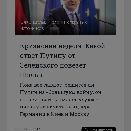
Олаф Шольц. Фото: из открытых
источников
Кризисная неделя: Какой
ответ Путину от
Зеленского повезет
Шольц
Пока все гадают, решится ли
Путин на «большую» войну, он
готовит войну «маленькую» –
накануне визита канцлера
Германии в Киев и Москву
07.02.2022
//
СТАТТІ