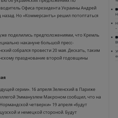
ью об украинских предложениях по
«
оводитель Офиса президента Украины Андрей
Н
ц назад. Но «Коммерсантъ» решил потоптаться
Н
–
, уже поделились предположениями, что Кремль
ециально накануне большой пресс-
В
кий собрался провести 20 мая. Дескать, таким
У
е
енскому празднование второй годовщины
мая
ущей серии». 16 апреля Зеленский в Париже
коллегой Эммануэлем Макроном сообщил, что на
Нормандской четверки» 19 апреля «будут
цузской и немецкой стороной. Будут