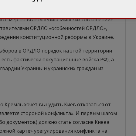
ния придерживаются и власти
есть Кремль требует от Банковой того, чего нет
ексе мер по выполнению Минских соглашений»
дставителями ОРДЛО «особенностей ОРДЛО»,
ведении конституционной реформы в Украине.
выборов в ОРДЛО порядок на этой территории
есть фактически оккупационные войска РФ), а
гвардии Украины и украинских граждан из
о Кремль хочет вынудить Киев отказаться от
с, является стороной конфликта». И первым шагом
ибо документов) должно стать согласие Киева
ожной карте» урегулирования конфликта на