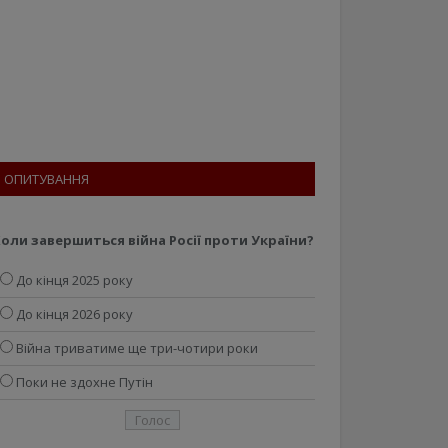
ОПИТУВАННЯ
оли завершиться війна Росії проти України?
До кінця 2025 року
До кінця 2026 року
Війна триватиме ще три-чотири роки
Поки не здохне Путін