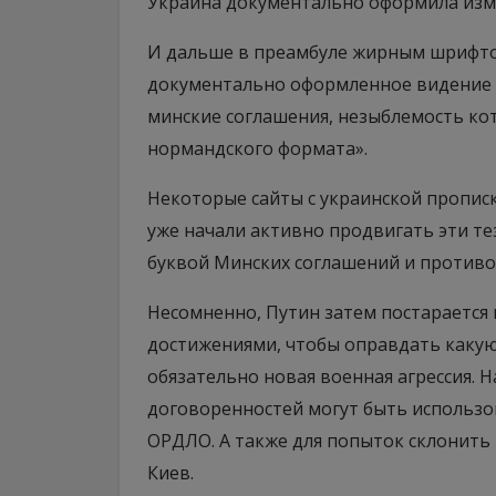
Украина документально оформила изме
И дальше в преамбуле жирным шрифто
документально оформленное видение т
минские соглашения, незыблемость ко
нормандского формата».
Некоторые сайты с украинской пропис
уже начали активно продвигать эти тез
буквой Минских соглашений и противо
Несомненно, Путин затем постарается
достижениями, чтобы оправдать какую
обязательно новая военная агрессия. 
договоренностей могут быть использо
ОРДЛО. А также для попыток склонить
Киев.