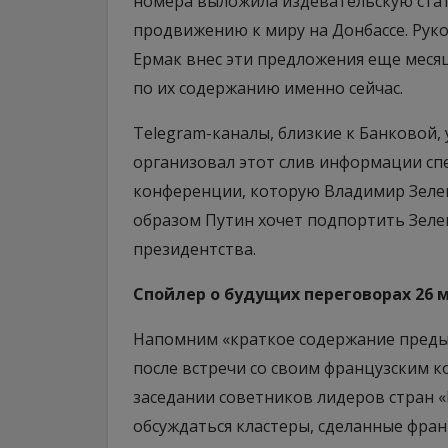
номера выложила издевательскую стат
продвижению к миру на Донбассе. Рук
Ермак внес эти предложения еще меся
по их содержанию именно сейчас.
Telegram-каналы, близкие к Банковой
организовал этот слив информации сп
конференции, которую Владимир Зеленс
образом Путин хочет подпортить Зел
президентства.
Спойлер о будущих переговорах 26 
Напомним «краткое содержание предыд
после встречи со своим французским 
заседании советников лидеров стран «
обсуждаться кластеры, сделанные фран