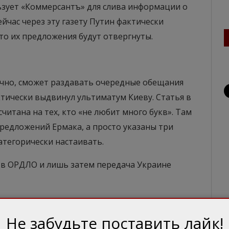
ьзует «Коммерсантъ» для слива информации о
ейчас через эту газету Путин фактически
что их предложения будут отвергнуты.
нечно, сможет раздавать очередные обещания
тически выдвинул ультиматум Киеву. Статья в
читана на тех, кто «не любит много букв». Там
редложений Ермака, а просто указаны три
атегорически настаивать.
 в ОРДЛО и лишь затем передача Украине
формулировано так: «Российская позиция
онной реформы надлежит согласовать с
Не забудьте поставить лайк!