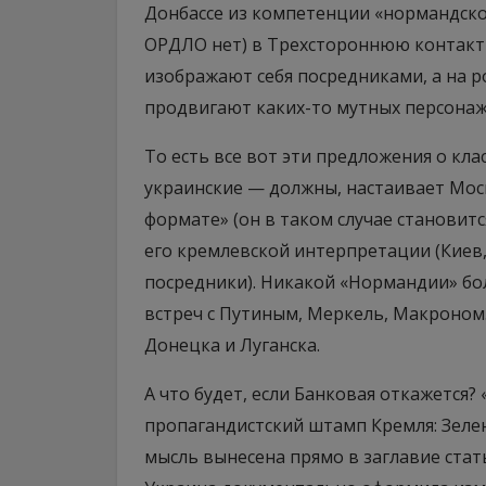
Донбассе из компетенции «нормандско
ОРДЛО нет) в Трехстороннюю контактн
изображают себя посредниками, а на 
продвигают каких-то мутных персонаже
То есть все вот эти предложения о кл
украинские — должны, настаивает Мос
формате» (он в таком случае становит
его кремлевской интерпретации (Киев,
посредники). Никакой «Нормандии» бол
встреч с Путиным, Меркель, Макроном
Донецка и Луганска.
А что будет, если Банковая откажется
пропагандистский штамп Кремля: Зелен
мысль вынесена прямо в заглавие стат