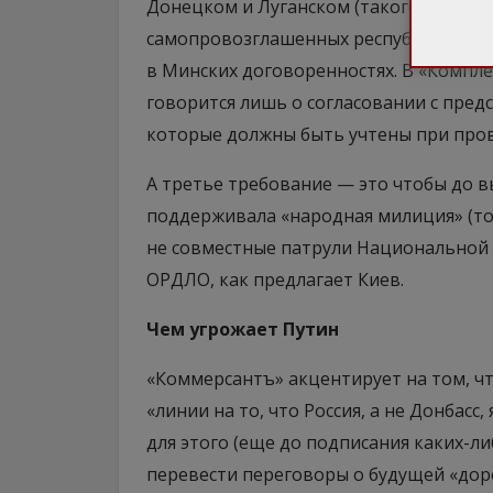
Донецком и Луганском (такого же мне
самопровозглашенных республик)». То 
в Минских договоренностях. В «Компл
говорится лишь о согласовании с пре
которые должны быть учтены при про
А третье требование — это чтобы до 
поддерживала «народная милиция» (то 
не совместные патрули Национальной 
ОРДЛО, как предлагает Киев.
Чем угрожает Путин
«Коммерсантъ» акцентирует на том, чт
«линии на то, что Россия, а не Донбас
для этого (еще до подписания каких-л
перевести переговоры о будущей «дор