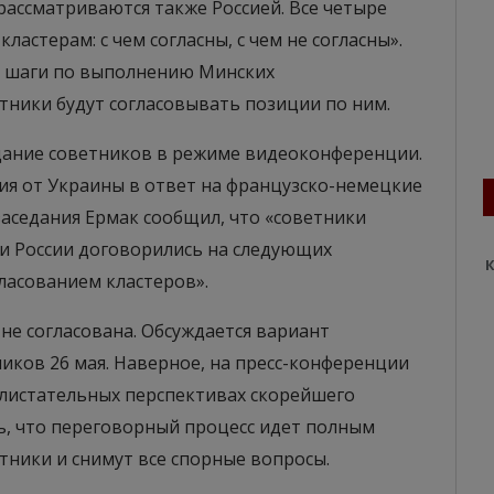
рассматриваются также Россией. Все четыре
ластерам: с чем согласны, с чем не согласны».
то шаги по выполнению Минских
тники будут согласовывать позиции по ним.
дание советников в режиме видеоконференции.
ия от Украины в ответ на французско-немецкие
заседания Ермак сообщил, что «советники
и России договорились на следующих
К
ласованием кластеров».
 не согласована. Обсуждается вариант
ков 26 мая. Наверное, на пресс-конференции
 блистательных перспективах скорейшего
ь, что переговорный процесс идет полным
ветники и снимут все спорные вопросы.