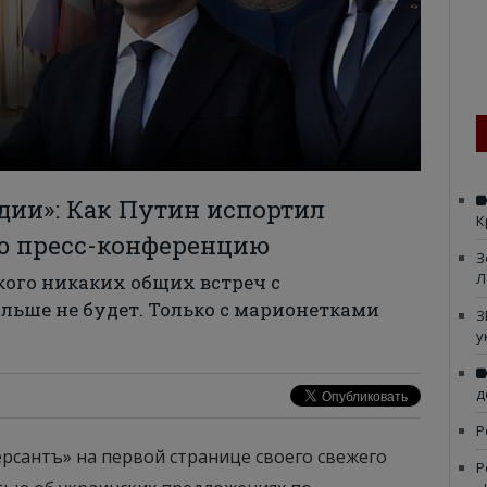
дии»: Как Путин испортил
К
ю пресс-конференцию
З
Л
кого никаких общих встреч с
льше не будет. Только с марионетками
З
у
д
Р
ерсантъ» на первой странице своего свежего
Р