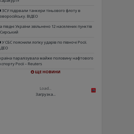
Каракурт»
ЗСУ підірвали танкери тіньового флоту в
оворосійську. ВІДЕО
а півдні України звільнено 12 населених пунктів
 Сирський
У СБС пояснили логіку ударів по півночі Росії.
ІДЕО
країна паралізувала майже половину нафтового
кспорту Росії – Reuters
ЩЕ НОВИНИ
Load...
Загрузка...