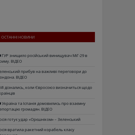
ОСТАННІ НОВИНИ
ГУР знищило російський винищувач МіГ-29 в
риму. ВІДЕО
еленський прибув на важливі переговори до
ондона. ВІДЕО
МІ дізнались, коли Євросоюз визначиться щодо
країнців
Україна та Іспанія домовились про взаємну
епортацію громадян. ВІДЕО
осія готує удар «Орєшніком» – Зеленський
осія вратила ракетний корабель класу