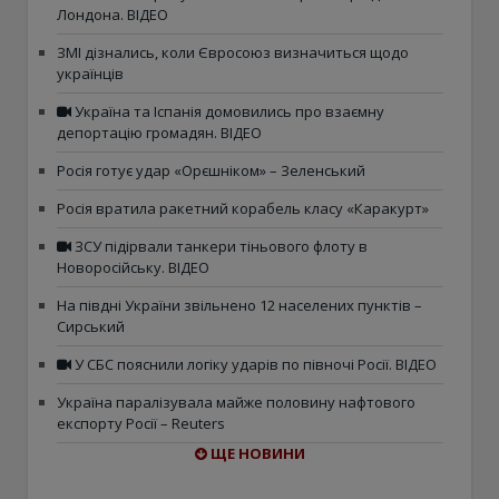
Лондона. ВІДЕО
ЗМІ дізнались, коли Євросоюз визначиться щодо
українців
Україна та Іспанія домовились про взаємну
депортацію громадян. ВІДЕО
Росія готує удар «Орєшніком» – Зеленський
Росія вратила ракетний корабель класу «Каракурт»
ЗСУ підірвали танкери тіньового флоту в
Новоросійську. ВІДЕО
На півдні України звільнено 12 населених пунктів –
Сирський
У СБС пояснили логіку ударів по півночі Росії. ВІДЕО
Україна паралізувала майже половину нафтового
експорту Росії – Reuters
ЩЕ НОВИНИ