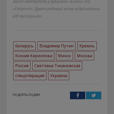
зміст матеріалів у рубриках «Блоги» та
«Статті». Думка редакції може відрізнятись
від авторської.
Беларусь
Владимир Путин
Кремль
Ксения Кириллова
Минск
Москва
Россия
Светлана Тихановская
спецоперация
Украина
ПОДІЛІТЬСЯ ЦИМ
Facebook
Twitter