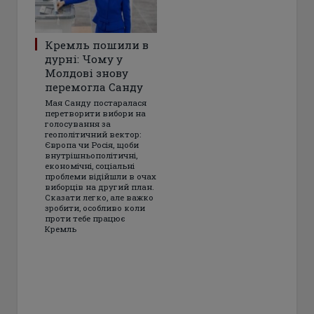
Кремль пошили в
дурні: Чому у
Молдові знову
перемогла Санду
Мая Санду постаралася
перетворити вибори на
голосування за
геополітичний вектор:
Європа чи Росія, щоби
внутрішньополітичні,
економічні, соціальні
проблеми відійшли в очах
виборців на другий план.
Сказати легко, але важко
зробити, особливо коли
проти тебе працює
Кремль