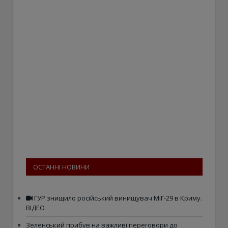
ОСТАННІ НОВИНИ
ГУР знищило російський винищувач МіГ-29 в Криму.
ВІДЕО
Зеленський прибув на важливі переговори до