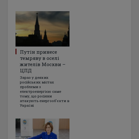
Путін принесе
темряву в оселі
жителів Москви –
ЦПД
Зараз у деяких
російських містах
проблеми з
електроенергією саме
тому, що росіяни
атакують енергооб'єкти в
Україні