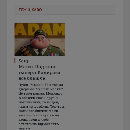
ТЕЖ ЦІКАВО
Serg
Marco: Падіння
імперії Кадирова
все ближче
Чуєш, Рамзан. Топ-топ за
дверима. Чуєш ці кроки?
Це твоя карма. Можливо
в обличчі твоїх друзів,
поплічників, та людей,
яким ти довіряв. Топ-топ.
Вони все ближче, вони
вже щось планують на
день, коли в тебе
остаточно відмовлять
нирки