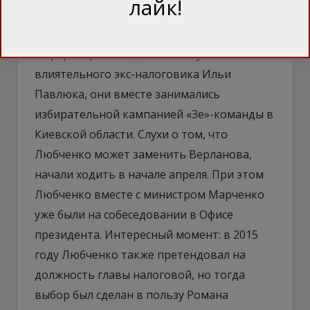
лайк!
называемую группу «налоговиков» времен
Виктора Януковича. Тимошенко, согласно
информации СМИ, является кумом
влиятельного экс-налоговика Ильи
Павлюка, они вместе занимались
избирательной кампанией «Зе»-команды в
Киевской области. Слухи о том, что
Любченко может заменить Верланова,
начали ходить в начале апреля. При этом
Любченко вместе с министром Марченко
уже были на собеседовании в Офисе
президента. Интересный момент: в 2015
году Любченко также претендовал на
должность главы налоговой, но тогда
выбор был сделан в пользу Романа