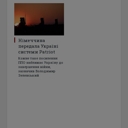
Німеччина
передала Україні
системи Patriot
Кожне таке посилення
ППО наближає Україну до
завершення війни,
зазначив Володимир
Зеленський