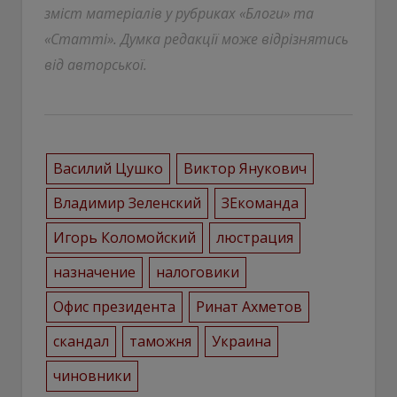
зміст матеріалів у рубриках «Блоги» та
«Статті». Думка редакції може відрізнятись
від авторської.
Василий Цушко
Виктор Янукович
Владимир Зеленский
ЗЕкоманда
Игорь Коломойский
люстрация
назначение
налоговики
Офис президента
Ринат Ахметов
скандал
таможня
Украина
чиновники