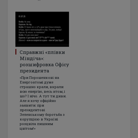
Справжні «плівки
Міндіча»:
розшифровка Офісу
президента
«При Порошенкові на
Енергоатомі дуже
страшно крали, вкрали
всю енергію, весь атом, і
шо? І нічо. А тут ти диви.
Але я хочу офіційно
заявити: при
президентові
Зеленському боротьба з
корупцією в Україні
розцвіла пишним
цвітом!»