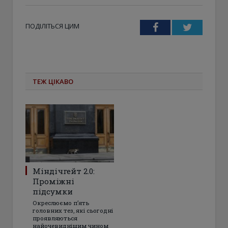
ПОДІЛІТЬСЯ ЦИМ
Facebook
Twitter
ТЕЖ ЦІКАВО
Міндічгейт 2.0:
Проміжні
підсумки
Окреслюємо пʼять
головних тез, які сьогодні
проявляються
найочевиднішим чином