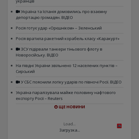
українців
Україна та Іспанія домовились про взаємну
депортацію громадян. ВІДЕО
Росія готує удар «Орєшніком» – Зеленський
Росія вратила ракетний корабель класу «Каракурт»
ЗСУ підірвали танкери тіньового флоту в
Новоросійську. ВІДЕО
На півдні України звільнено 12 населених пунктів –
Сирський
У СБС пояснили логіку ударів по півночі Росії. ВІДЕО
Україна паралізувала майже половину нафтового
експорту Росії – Reuters
ЩЕ НОВИНИ
Load...
Загрузка...