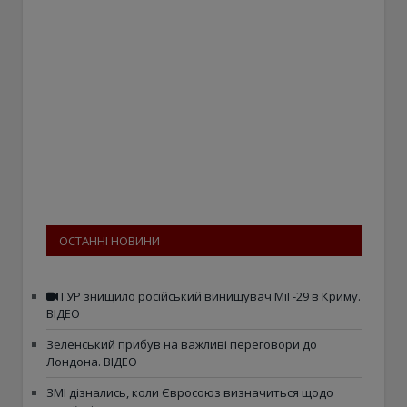
ОСТАННІ НОВИНИ
ГУР знищило російський винищувач МіГ-29 в Криму.
ВІДЕО
Зеленський прибув на важливі переговори до
Лондона. ВІДЕО
ЗМІ дізнались, коли Євросоюз визначиться щодо