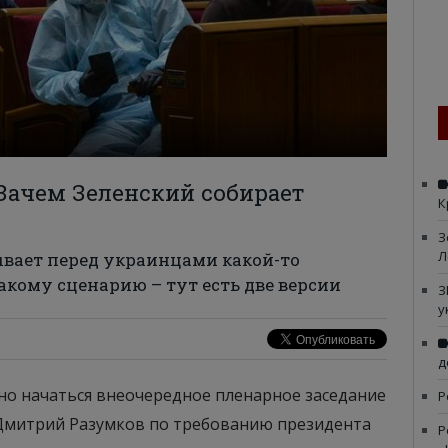
 Зачем Зеленский собирает
К
З
Л
ывает перед украинцами какой-то
какому сценарию – тут есть две версии
З
у
д
лжно начаться внеочередное пленарное заседание
Р
 Дмитрий Разумков по требованию президента
Р