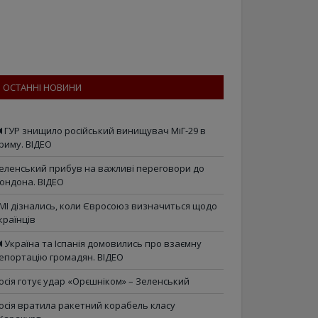
ОСТАННІ НОВИНИ
ГУР знищило російський винищувач МіГ-29 в
риму. ВІДЕО
еленський прибув на важливі переговори до
ондона. ВІДЕО
МІ дізнались, коли Євросоюз визначиться щодо
країнців
Україна та Іспанія домовились про взаємну
епортацію громадян. ВІДЕО
осія готує удар «Орєшніком» – Зеленський
осія вратила ракетний корабель класу