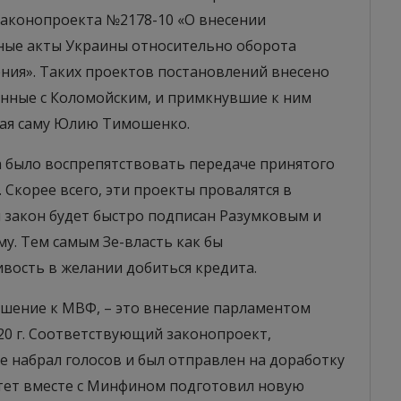
законопроекта №2178-10 «О внесении
ные акты Украины относительно оборота
ения». Таких проектов постановлений внесено
анные с Коломойским, и примкнувшие к ним
ая саму Юлию Тимошенко.
а было воспрепятствовать передаче принятого
 Скорее всего, эти проекты провалятся в
й закон будет быстро подписан Разумковым и
му. Тем самым Зе-власть как бы
ость в желании добиться кредита.
шение к МВФ, – это внесение парламентом
20 г. Соответствующий законопроект,
 набрал голосов и был отправлен на доработку
тет вместе с Минфином подготовил новую