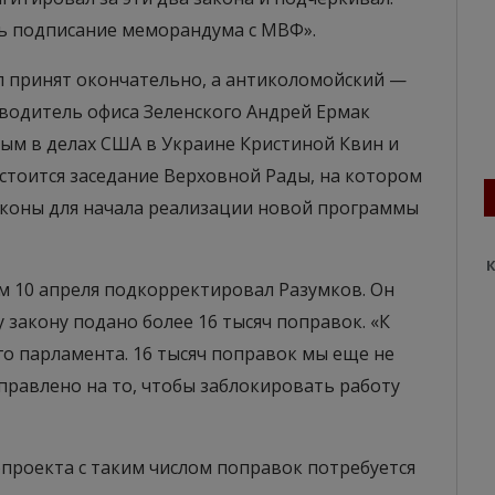
сь подписание меморандума с МВФ».
л принят окончательно, а антиколомойский —
оводитель офиса Зеленского Андрей Ермак
ым в делах США в Украине Кристиной Квин и
остоится заседание Верховной Рады, на котором
коны для начала реализации новой программы
К
м 10 апреля подкорректировал Разумков. Он
у закону подано более 16 тысяч поправок. «К
о парламента. 16 тысяч поправок мы еще не
аправлено на то, чтобы заблокировать работу
опроекта с таким числом поправок потребуется