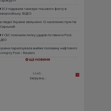
Каракурт»
ЗСУ підірвали танкери тіньового флоту в
оворосійську. ВІДЕО
а півдні України звільнено 12 населених пунктів
 Сирський
У СБС пояснили логіку ударів по півночі Росії.
ІДЕО
країна паралізувала майже половину нафтового
кспорту Росії – Reuters
ЩЕ НОВИНИ
Load...
Загрузка...