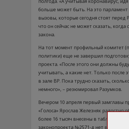
полгода. «А учитывая коронавирус, ид
больше может быть. На это парламент 
вызовы, которые сегодня стоят перед Р
что он сейчас не может сказать, когд
закона.
На тот момент профильный комитет (п
политики) еще не завершил подготовк
проекта. «После этого они должны буд
учитывать, а какие нет. Только после
в зале ВР. Пока трудно сказать, скольк
немного», – резюмировал Разумков.
Вечером 10 апреля первый замглавы п
«Голоса» Ярослав Железняк радостно о
более 16 тысяч внесены в таблицу. К т
законопроекта №2571-д нет в повестке 