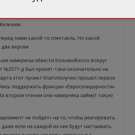
ое на следующей неделе, но что же мешает
Голос» однозначна – вопрос банков должен быть
Железняк.
перед нами какой-то спектакль. Но какой
 две версии.
овым намерены обвести Коломойского вокруг
кт №2571-д был принят-таки окончательно на
марта этот проект благополучно прошел первое
сились поддержать фракции «Евросолидарности»
. На втором чтении они наверняка займут такую
парламент не пойдет» на то, чтобы реагировать
, даже если на каждой из них будут настаивать