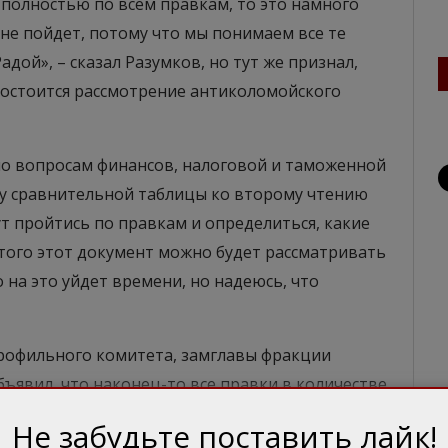
я полностью по всем правкам, то это намного
не пойдет, потому что мы понимаем все те
адой», – сказал Разумков, но тут же признал,
а состоится рассмотрение антиколомойского
о вопросам финансов, налоговой и таможенной
у сравнительной таблицы ко второму чтению
ут пройтись по правкам и определиться, какие
 этого этот документ можно будет рассматривать
о на это уйдет времени, но надеюсь, что
рофильного комитета, замглавы фракции
бъявил, что наконец-то все правки в количестве
ому времени уже было известно, что
Не забудьте поставить лайк!
дня заседания 13 апреля. «Говорят, что,