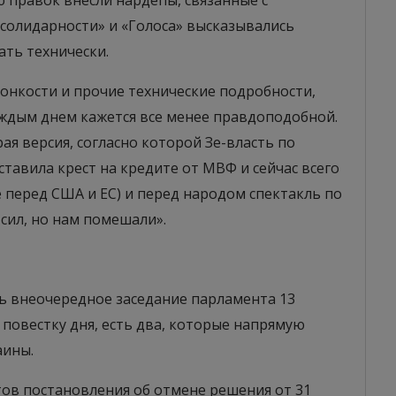
ю правок внесли нардепы, связанные с
солидарности» и «Голоса» высказывались
ать технически.
тонкости и прочие технические подробности,
каждым днем кажется все менее правдоподобной.
ая версия, согласно которой Зе-власть по
тавила крест на кредите от МВФ и сейчас всего
 перед США и ЕС) и перед народом спектакль по
 сил, но нам помешали».
ть внеочередное заседание парламента 13
 повестку дня, есть два, которые напрямую
аины.
тов постановления об отмене решения от 31