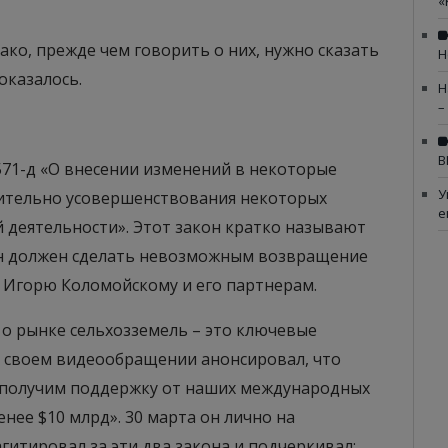
«
ако, прежде чем говорить о них, нужно сказать
Н
оказалось.
Н
–
В
571-д «О внесении изменений в некоторые
У
ительно усовершенствования некоторых
е
 деятельности». Этот закон кратко называют
он должен сделать невозможным возвращение
 Игорю Коломойскому и его партнерам.
а о рынке сельхозземель – это ключевые
в своем видеообращении анонсировал, что
ы получим поддержку от наших международных
нее $10 млрд». 30 марта он лично на
итировал за эти два закона и подчеркивал: