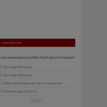
ОПИТУВАННЯ
оли завершиться війна Росії проти України?
До кінця 2025 року
До кінця 2026 року
Війна триватиме ще три-чотири роки
Поки не здохне Путін