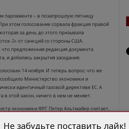
ом парламенте – в позапрошлую пятницу
. При этом голосование сорвала фракция правой
которая за день до этого призывала
ток-2» от санкций со стороны США.
, что предложенная редакция документа
а, и добились закрытия заседания.
лосован 14 ноября. И теперь вопрос: что же
к сообщило Министерство экономики и
тически идентичный газовой директиве ЕС. А
 в этой закон, ничего в нем не меняет.
нистр экономики ФРГ Петер Альтмайер считает,
ространяется только на тот участок «Северного
Не забудьте поставить лайк!
рриториальные воды стран – членов ЕС (а это