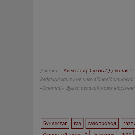
Джерело:
Александр Суков / Деловая с
Редакція сайту не несе відповідальності
«Статті». Думка редакції може відрізнят
Бундестаг
газ
газопровод
газп