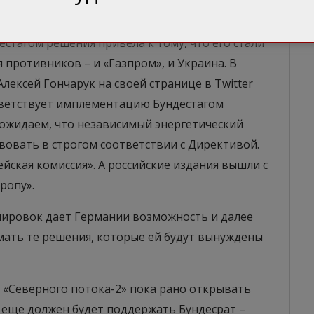
есь газопровод.
естагом решения привела к тому, что его стали
я противников – и «Газпром», и Украина. В
лексей Гончарук на своей странице в Twitter
иветствует имплементацию Бундестагом
 ожидаем, что независимый энергетический
вовать в строгом соответствии с Директивой.
ская комиссия». А российские издания вышли с
ропу».
лировок дает Германии возможность и далее
мать те решения, которые ей будут вынуждены
 «Северного потока-2» пока рано открывать
 еще должен будет поддержать Бундесрат –