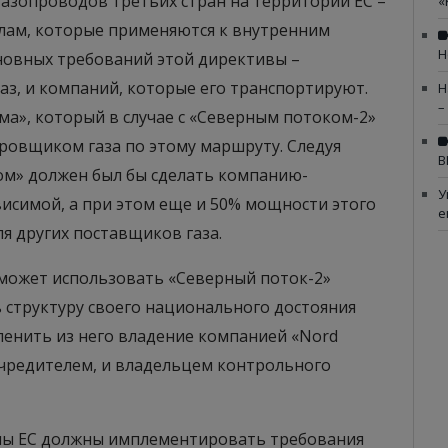
газопроводов третьих стран на территории ЕС –
«
лам, которые применяются к внутренним
Н
сновных требований этой директивы –
аз, и компаний, которые его транспортируют.
Н
–
ма», который в случае с «Северным потоком-2»
ровщиком газа по этому маршруту. Следуя
В
ом» должен был бы сделать компанию-
У
исимой, а при этом еще и 50% мощности этого
е
я других поставщиков газа.
 сможет использовать «Северный поток-2»
 структуру своего национального достояния
ленить из него владение компанией «Nord
 учредителем, и владельцем контрольного
ены ЕС должны имплементировать требования