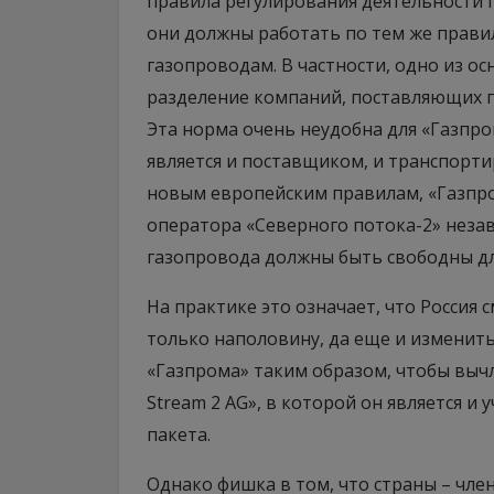
правила регулирования деятельности 
они должны работать по тем же прави
газопроводам. В частности, одно из о
разделение компаний, поставляющих г
Эта норма очень неудобна для «Газпро
является и поставщиком, и транспорти
новым европейским правилам, «Газпр
оператора «Северного потока-2» незав
газопровода должны быть свободны дл
На практике это означает, что Россия
только наполовину, да еще и изменить
«Газпрома» таким образом, чтобы выч
Stream 2 AG», в которой он является и
пакета.
Однако фишка в том, что страны – чл