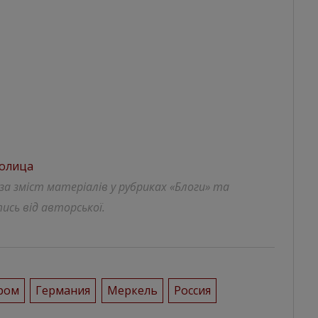
толица
 за зміст матеріалів у рубриках «Блоги» та
ись від авторської.
ром
Германия
Меркель
Россия