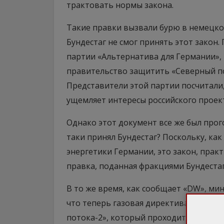
трактовать нормы закона.
Такие правки вызвали бурю в немецк
Бундестаг не смог принять этот закон
партии «Альтернатива для Германии», 
правительство защитить «Северный по
Представители этой партии посчитали
ущемляет интересы российского проект
Однако этот документ все же был прого
таки принял Бундестаг? Поскольку, ка
энергетики Германии, это закон, прак
правка, поданная фракциями Бундестага
В то же время, как сообщает «DW», ми
что теперь газовая директива ЕС расп
потока-2», который проходит через те