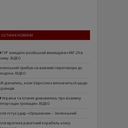
ОСТАННІ НОВИНИ
ГУР знищило російський винищувач МіГ-29 в
риму. ВІДЕО
еленський прибув на важливі переговори до
ондона. ВІДЕО
МІ дізнались, коли Євросоюз визначиться щодо
країнців
Україна та Іспанія домовились про взаємну
епортацію громадян. ВІДЕО
осія готує удар «Орєшніком» – Зеленський
осія вратила ракетний корабель класу