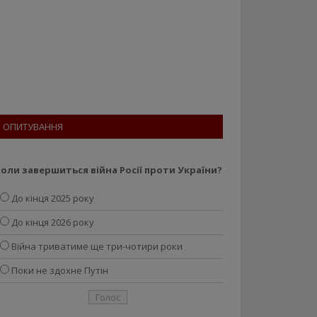
ОПИТУВАННЯ
оли завершиться війна Росії проти України?
До кінця 2025 року
До кінця 2026 року
Війна триватиме ще три-чотири роки
Поки не здохне Путін