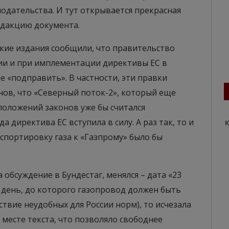
одательства. И тут открывается прекрасная
едакцию документа.
цкие издания сообщили, что правительство
ии и при имплементации директивы ЕС в
 «подправить». В частности, эти правки
нов, что «Северный поток-2», который еще
положений законов уже бы считался
а директива ЕС вступила в силу. А раз так, то и
К
спортировку газа к «Газпрому» было бы
обсуждение в Бундестаг, менялся – дата «23
то день, до которого газопровод должен быть
твие неудобных для России норм), то исчезала
м месте текста, что позволяло свободнее