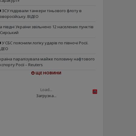
Каракурт»
ЗСУ підірвали танкери тіньового флоту в
оворосійську. ВІДЕО
а півдні України звільнено 12 населених пунктів
 Сирський
У СБС пояснили логіку ударів по півночі Росії.
ІДЕО
країна паралізувала майже половину нафтового
кспорту Росії – Reuters
ЩЕ НОВИНИ
Load...
Загрузка...