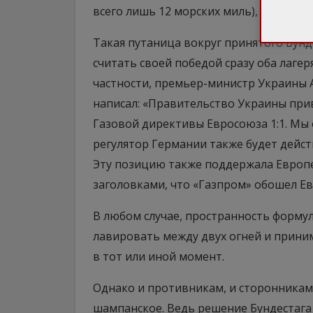
всего лишь 12 морских миль), а не на в
Такая путаница вокруг принятого Бунд
считать своей победой сразу оба лагер
частности, премьер-министр Украины А
написал: «Правительство Украины пр
Газовой директивы Евросоюза 1:1. Мы
регулятор Германии также будет дейст
Эту позицию также поддержала Европей
заголовками, что «Газпром» обошел Ев
В любом случае, пространность форму
лавировать между двух огней и прини
в тот или иной момент.
Однако и противникам, и сторонникам
шампанское. Ведь решение Бундестага