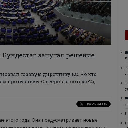
 Бундестаг запутал решение
К
З
Л
ровал газовую директиву ЕС. Но кто
ли противники «Северного потока-2»,
З
у
д
Р
мае этого года. Она предусматривает новые
Р