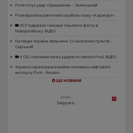
Росія готує удар «Орєшніком» – Зеленський
Росія вратила ракетний корабель класу «Каракурт»
ЗСУ підірвали танкери тіньового флоту в
Новоросійську. ВІДЕО
На півдні України звільнено 12 населених пунктів –
Сирський
У СБС пояснили логіку ударів по півночі Росії. ВІДЕО
Україна паралізувала майже половину нафтового
експорту Росії – Reuters
ЩЕ НОВИНИ
Load...
Загрузка...