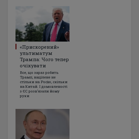
«Прискорений»
ультиматум
Трампа: Чого тепер
очікувати
Все, що зараз робить
Трамп, націлене не
стільки на Росію, скільки
на Китай. І домовленості
з ЄС розвʼязали йому
руки