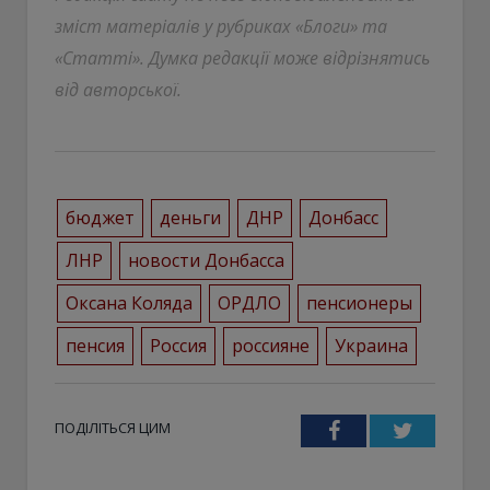
зміст матеріалів у рубриках «Блоги» та
«Статті». Думка редакції може відрізнятись
від авторської.
бюджет
деньги
ДНР
Донбасс
ЛНР
новости Донбасса
Оксана Коляда
ОРДЛО
пенсионеры
пенсия
Россия
россияне
Украина
ПОДІЛІТЬСЯ ЦИМ
Facebook
Twitter