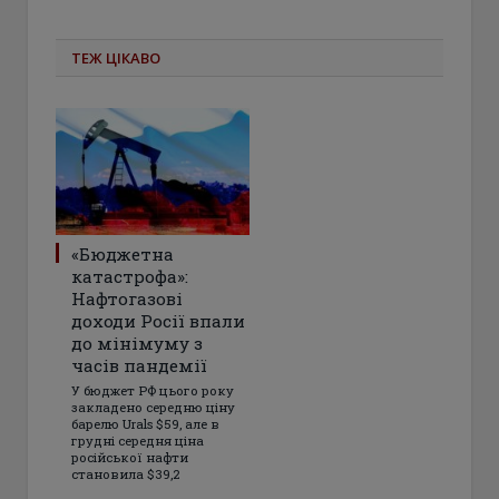
ТЕЖ ЦІКАВО
«Бюджетна
катастрофа»:
Нафтогазові
доходи Росії впали
до мінімуму з
часів пандемії
У бюджет РФ цього року
закладено середню ціну
барелю Urals $59, але в
грудні середня ціна
російської нафти
становила $39,2