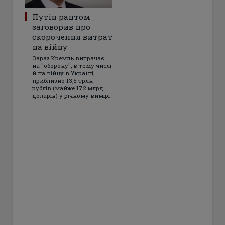
Путін раптом
заговорив про
скорочення витрат
на війну
Зараз Кремль витрачає
на "оборону", в тому числі
й на війну в Україні,
приблизно 13,5 трлн
рублів (майже 172 млрд
доларів) у річному вимірі