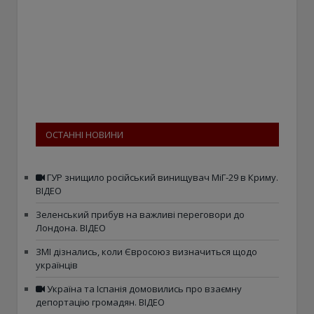
ОСТАННІ НОВИНИ
ГУР знищило російський винищувач МіГ-29 в Криму.
ВІДЕО
Зеленський прибув на важливі переговори до
Лондона. ВІДЕО
ЗМІ дізнались, коли Євросоюз визначиться щодо
українців
Україна та Іспанія домовились про взаємну
депортацію громадян. ВІДЕО