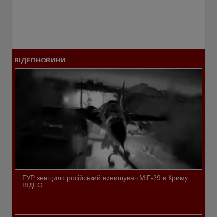
ВІДЕОНОВИНИ
ГУР знищило російський винищувач МіГ-29 в Криму.
ВІДЕО