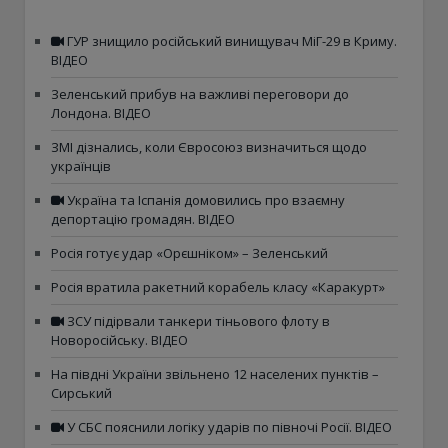
ГУР знищило російський винищувач МіГ-29 в Криму.
ВІДЕО
Зеленський прибув на важливі переговори до
Лондона. ВІДЕО
ЗМІ дізнались, коли Євросоюз визначиться щодо
українців
Україна та Іспанія домовились про взаємну
депортацію громадян. ВІДЕО
Росія готує удар «Орєшніком» – Зеленський
Росія вратила ракетний корабель класу «Каракурт»
ЗСУ підірвали танкери тіньового флоту в
Новоросійську. ВІДЕО
На півдні України звільнено 12 населених пунктів –
Сирський
У СБС пояснили логіку ударів по півночі Росії. ВІДЕО