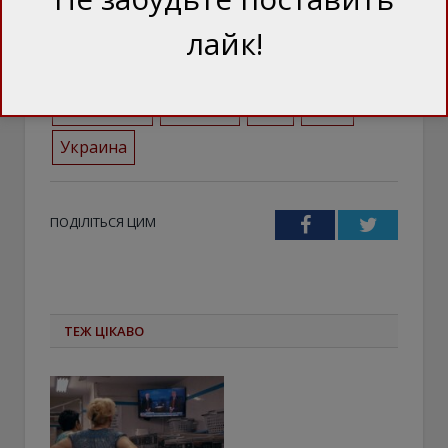
Владимир Зеленский
газ
лайк!
газопровод
Дональд Трамп
Майк Пенс
Польша
СПГ
США
Украина
ПОДІЛІТЬСЯ ЦИМ
Facebook
Twitter
ТЕЖ ЦІКАВО