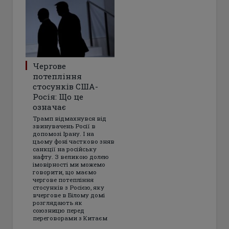
Чергове
потепління
стосунків США-
Росія: Що це
означає
Трамп відмахнувся від
звинувачень Росії в
допомозі Ірану. І на
цьому фоні частково зняв
санкції на російську
нафту. З великою долею
імовірності ми можемо
говорити, що маємо
чергове потепління
стосунків з Росією, яку
вчергове в Білому домі
розглядають як
союзницю перед
переговорами з Китаєм