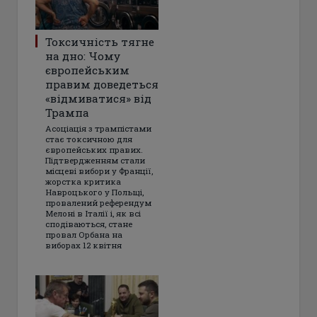
Токсичність тягне
на дно: Чому
європейським
правим доведеться
«відмиватися» від
Трампа
Асоціація з трампістами
стає токсичною для
європейських правих.
Підтвердженням стали
місцеві вибори у Франції,
жорстка критика
Навроцького у Польщі,
провалений референдум
Мелоні в Італії і, як всі
сподіваються, стане
провал Орбана на
виборах 12 квітня