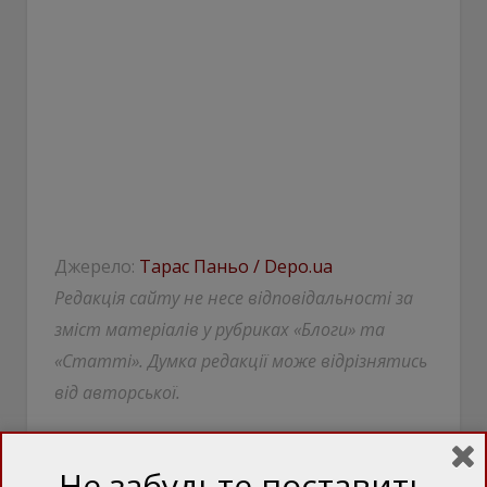
Джерело:
Тарас Паньо / Depo.ua
Редакція сайту не несе відповідальності за
зміст матеріалів у рубриках «Блоги» та
«Статті». Думка редакції може відрізнятись
від авторської.
Не забудьте поставить