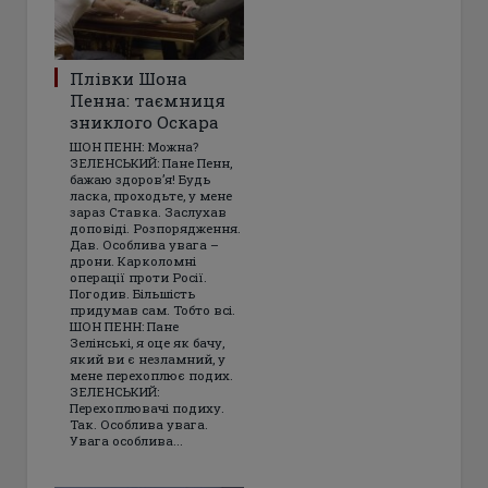
Плівки Шона
Пенна: таємниця
зниклого Оскара
ШОН ПЕНН: Можна?
ЗЕЛЕНСЬКИЙ: Пане Пенн,
бажаю здоров’я! Будь
ласка, проходьте, у мене
зараз Ставка. Заслухав
доповіді. Розпорядження.
Дав. Особлива увага –
дрони. Карколомні
операції проти Росії.
Погодив. Більшість
придумав сам. Тобто всі.
ШОН ПЕНН: Пане
Зелінські, я оце як бачу,
який ви є незламний, у
мене перехоплює подих.
ЗЕЛЕНСЬКИЙ:
Перехоплювачі подиху.
Так. Особлива увага.
Увага особлива...