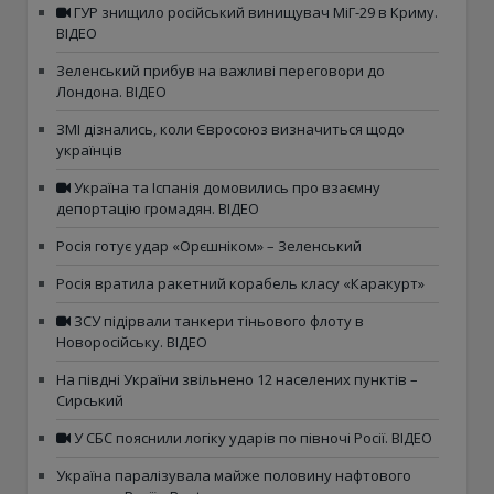
ГУР знищило російський винищувач МіГ-29 в Криму.
ВІДЕО
Зеленський прибув на важливі переговори до
Лондона. ВІДЕО
ЗМІ дізнались, коли Євросоюз визначиться щодо
українців
Україна та Іспанія домовились про взаємну
депортацію громадян. ВІДЕО
Росія готує удар «Орєшніком» – Зеленський
Росія вратила ракетний корабель класу «Каракурт»
ЗСУ підірвали танкери тіньового флоту в
Новоросійську. ВІДЕО
На півдні України звільнено 12 населених пунктів –
Сирський
У СБС пояснили логіку ударів по півночі Росії. ВІДЕО
Україна паралізувала майже половину нафтового