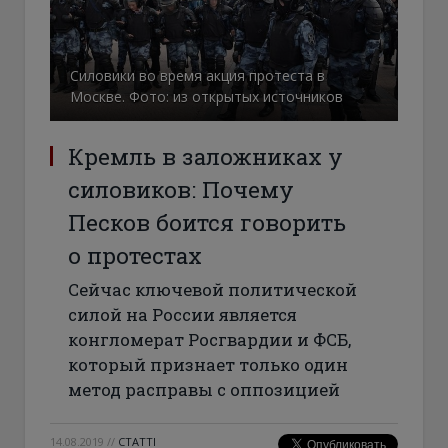
Силовики во время акция протеста в
Москве. Фото: из открытых источников
Кремль в заложниках у
силовиков: Почему
Песков боится говорить
о протестах
Сейчас ключевой политической
силой на России является
конгломерат Росгвардии и ФСБ,
который признает только один
метод расправы с оппозицией
14.08.2019
//
СТАТТІ