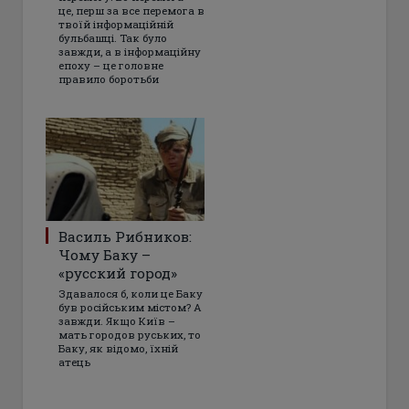
це, перш за все перемога в
твоїй інформаційній
бульбашці. Так було
завжди, а в інформаційну
епоху – це головне
правило боротьби
Василь Рибников:
Чому Баку –
«русский город»
Здавалося б, коли це Баку
був російським містом? А
завжди. Якщо Київ –
мать городов руських, то
Баку, як відомо, їхній
атець