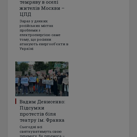
темряву в оселі
жителів Москви –
ЦПД
Зараз у деяких
російських містах
проблеми з
електроенергією саме
тому, що росіяни
атакують енергооб'єкти в
Україні
Вадим Денисенко:
Підсумки
протестів біля
театру ім. Франка
Сьогодні всі
святкуватимуть свою
перемогу. Бо перемога –