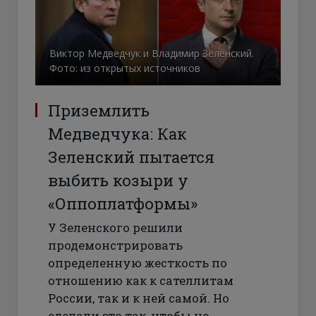
Виктор Медведчук и Владимир Зеленский.
Фото: из открытых источников
Приземлить
Медведчука: Как
Зеленский пытается
выбить козыри у
«Оппоплатформы»
У Зеленского решили
продемонстрировать
определенную жесткость по
отношению как к сателлитам
России, так и к ней самой. Но
сделали это так, чтобы не