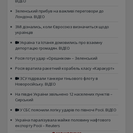
ВІДЕО
Зеленський прибув на важливі переговори до
Лондона. ВІДЕО
ЗМІ дізнались, коли Євросоюз визначиться щодо
українців
Україна та Іспанія домовились про взаємну
депортацію громадян. ВІДЕО
Росія готує удар «Орєшніком» – Зеленський
Росія вратила ракетний корабель класу «Каракурт»
ЗСУ підірвали танкери тіньового флоту в
Новоросійську. ВІДЕО
На півдні України звільнено 12 населених пунктів –
Сирський
У СБС пояснили логіку ударів по півночі Росії. ВІДЕО
Україна паралізувала майже половину нафтового
експорту Росії – Reuters