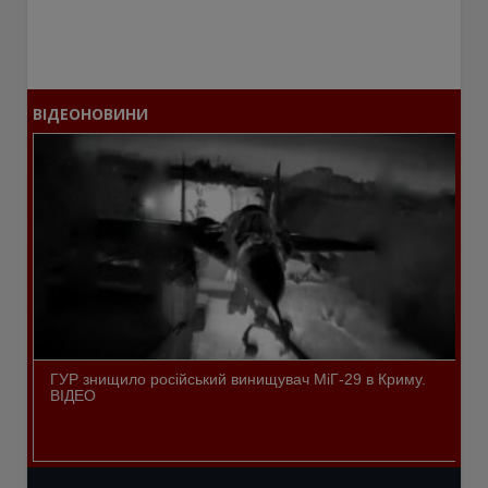
ВІДЕОНОВИНИ
ГУР знищило російський винищувач МіГ-29 в Криму.
ВІДЕО