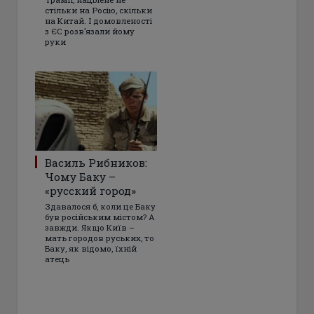
стільки на Росію, скільки
на Китай. І домовленості
з ЄС розвʼязали йому
руки
Василь Рибников:
Чому Баку –
«русский город»
Здавалося б, коли це Баку
був російським містом? А
завжди. Якщо Київ –
мать городов руських, то
Баку, як відомо, їхній
атець