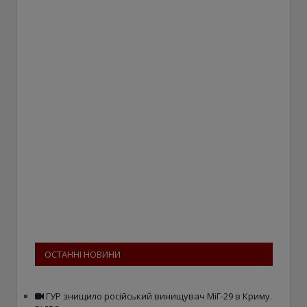
ОСТАННІ НОВИНИ
ГУР знищило російський винищувач МіГ-29 в Криму.