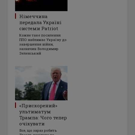
Німеччина
передала Україні
системи Patriot
Кожне таке посилення
ППО наближає Україну до
завершення війни,
зазначив Володимир
Зеленський
«Прискорений»
ультиматум
Трампа: Чого тепер
очікувати
Все, що зараз робить
Трамп, націлене не