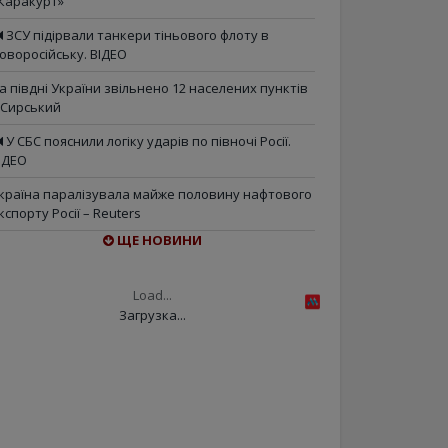
Каракурт»
ЗСУ підірвали танкери тіньового флоту в
оворосійську. ВІДЕО
а півдні України звільнено 12 населених пунктів
 Сирський
У СБС пояснили логіку ударів по півночі Росії.
ІДЕО
країна паралізувала майже половину нафтового
кспорту Росії – Reuters
ЩЕ НОВИНИ
Load...
Загрузка...