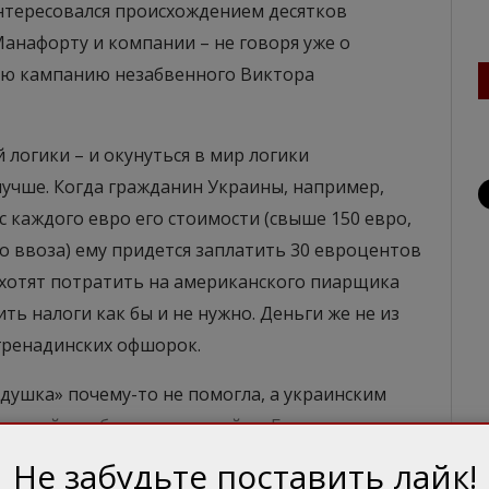
интересовался происхождением десятков
анафорту и компании – не говоря уже о
ую кампанию незабвенного Виктора
 логики – и окунуться в мир логики
лучше. Когда гражданин Украины, например,
 с каждого евро его стоимости (свыше 150 евро,
 ввоза) ему придется заплатить 30 евроцентов
и хотят потратить на американского пиарщика
ь налоги как бы и не нужно. Деньги же не из
 гренадинских офшорок.
ушка» почему-то не помогла, а украинским
очной, чтобы спать спокойно. Более того – если
спонсировали не приспешники Януковича, а
Не забудьте поставить лайк!