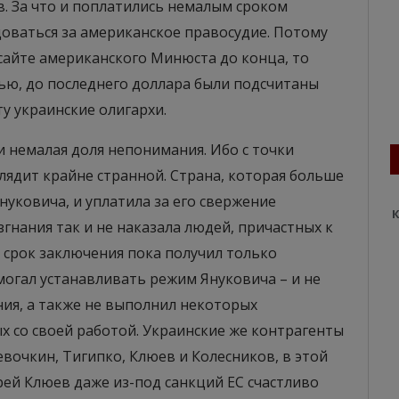
в. За что и поплатились немалым сроком
доваться за американское правосудие. Потому
 сайте американского Минюста до конца, то
тью, до последнего доллара были подсчитаны
у украинские олигархи.
и немалая доля непонимания. Ибо с точки
лядит крайне странной. Страна, которая больше
нуковича, и уплатила за его свержение
К
изгнания так и не наказала людей, причастных к
 срок заключения пока получил только
могал устанавливать режим Януковича – и не
ния, а также не выполнил некоторых
х со своей работой. Украинские же контрагенты
вочкин, Тигипко, Клюев и Колесников, в этой
рей Клюев даже из-под санкций ЕС счастливо