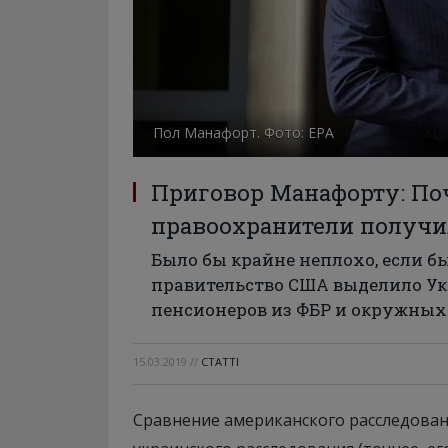
Пол Манафорт. Фото: ЕРА
Приговор Манафорту: По
правоохранители получ
Было бы крайне неплохо, если б
правительство США выделило Укр
пенсионеров из ФБР и окружных
15.03.2019
//
СТАТТІ
Сравнение американского расследован