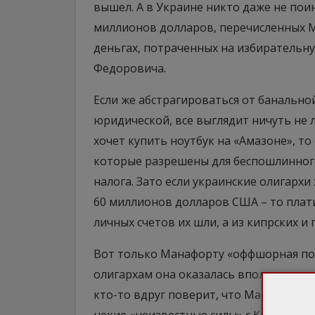
вышел. А в Украине никто даже не по
миллионов долларов, перечисленных М
деньгах, потраченных на избирательн
Федоровича.
Если же абстрагироваться от банальной
юридической, все выглядит ничуть не 
хочет купить ноутбук на «Амазоне», то
которые разрешены для беспошлинного
налога. Зато если украинские олигарх
60 миллионов долларов США – то платит
личных счетов их шли, а из кипрских и
Вот только Манафорту «оффшорная под
олигархам она оказалась вполне достат
кто-то вдруг поверит, что Манафорта 