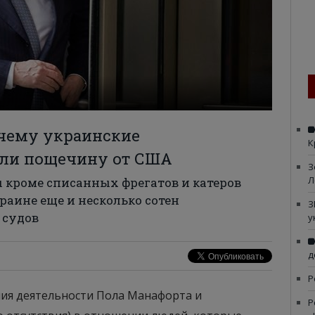
чему украинские
К
или пощечину от США
З
Л
ы кроме списанных фрегатов и катеров
аине еще и несколько сотен
З
 судов
у
д
Р
ия деятельности Пола Манафорта и
Р