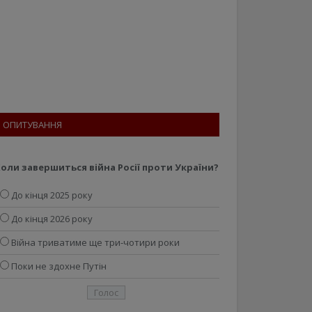
ОПИТУВАННЯ
оли завершиться війна Росії проти України?
До кінця 2025 року
До кінця 2026 року
Війна триватиме ще три-чотири роки
Поки не здохне Путін