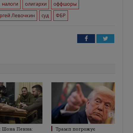
налоги
олигархи
оффшоры
ргей Левочкин
суд
ФБР
Facebook
Twitter
 Шона Пенна:
Трамп погрожує