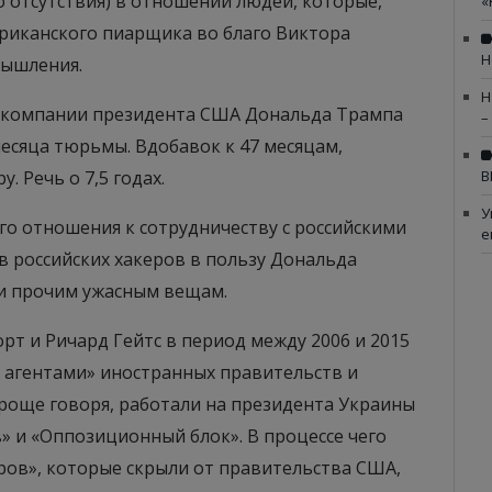
о отсутствия) в отношении людей, которые,
«
ериканского пиарщика во благо Виктора
Н
мышления.
Н
 компании президента США Дональда Трампа
–
есяца тюрьмы. Вдобавок к 47 месяцам,
 Речь о 7,5 годах.
В
У
го отношения к сотрудничеству с российскими
е
в российских хакеров в пользу Дональда
 и прочим ужасным вещам.
рт и Ричард Гейтс в период между 2006 и 2015
 агентами» иностранных правительств и
проще говоря, работали на президента Украины
» и «Оппозиционный блок». В процессе чего
ров», которые скрыли от правительства США,