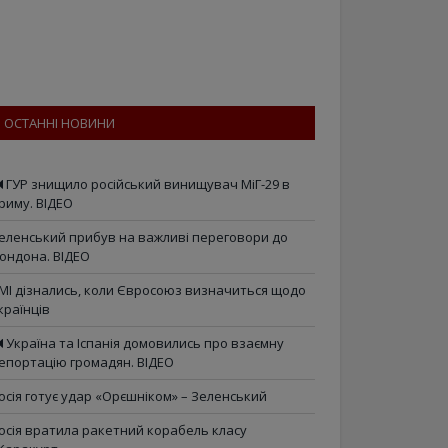
ОСТАННІ НОВИНИ
ГУР знищило російський винищувач МіГ-29 в
риму. ВІДЕО
еленський прибув на важливі переговори до
ондона. ВІДЕО
МІ дізнались, коли Євросоюз визначиться щодо
країнців
Україна та Іспанія домовились про взаємну
епортацію громадян. ВІДЕО
осія готує удар «Орєшніком» – Зеленський
осія вратила ракетний корабель класу