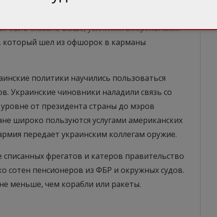
нт-Винсента и Гренадин – это, по идее, тоже
езного расследования. Которого почему-то так
как было сказано выше, усилиями американских
, который шел из офшорок в карманы
раинские политики научились пользоваться
в. Украинские чиновники наладили связь со
 уровне от президента страны до мэров
ане широко пользуются услугами американских
армия передает украинским коллегам оружие.
е списанных фрегатов и катеров правительство
о сотен пенсионеров из ФБР и окружных судов.
 не меньше, чем корабли или ракеты.