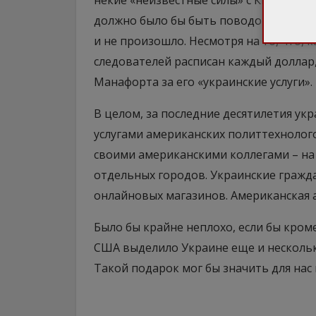
некие «неизвестные силы» с Кипра и Се
должно было бы быть поводом для серь
и не произошло. Несмотря на то, что, 
следователей расписан каждый доллар
Манафорта за его «украинские услуги».
В целом, за последние десятилетия ук
услугами американских политтехнолого
своими американскими коллегами – на
отдельных городов. Украинские гражд
онлайновых магазинов. Американская 
Было бы крайне неплохо, если бы кром
США выделило Украине еще и нескольк
Такой подарок мог бы значить для нас