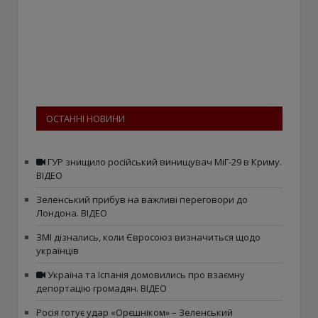
ОСТАННІ НОВИНИ
ГУР знищило російський винищувач МіГ-29 в Криму.
ВІДЕО
Зеленський прибув на важливі переговори до
Лондона. ВІДЕО
ЗМІ дізнались, коли Євросоюз визначиться щодо
українців
Україна та Іспанія домовились про взаємну
депортацію громадян. ВІДЕО
Росія готує удар «Орєшніком» – Зеленський