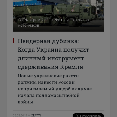
ОТРК «Гром-2НЭО». Фото: из открытых
источников
Неядерная дубинка:
Когда Украина получит
длинный инструмент
сдерживания Кремля
Новые украинские ракеты
должны нанести России
неприемлемый ущерб в случае
начала полномасштабной
войны
06.03.2019
//
СТАТТІ