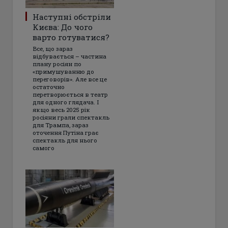
Наступні обстріли
Києва: До чого
варто готуватися?
Все, що зараз
відбувається – частина
плану росіян по
«примушуванню до
переговорів». Але все це
остаточно
перетворюється в театр
для одного глядача. І
якщо весь 2025 рік
росіяни грали спектакль
для Трампа, зараз
оточення Путіна грає
спектакль для нього
самого