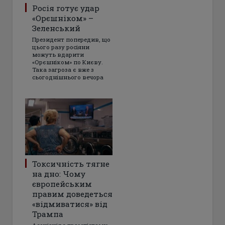
Росія готує удар
«Орєшніком» –
Зеленський
Президент попередив, що
цього разу росіяни
можуть вдарити
«Орєшніком» по Києву.
Така загроза є вже з
сьогоднішнього вечора
Токсичність тягне
на дно: Чому
європейським
правим доведеться
«відмиватися» від
Трампа