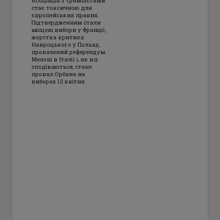
Асоціація з трампістами
стає токсичною для
європейських правих.
Підтвердженням стали
місцеві вибори у Франції,
жорстка критика
Навроцького у Польщі,
провалений референдум
Мелоні в Італії і, як всі
сподіваються, стане
провал Орбана на
виборах 12 квітня