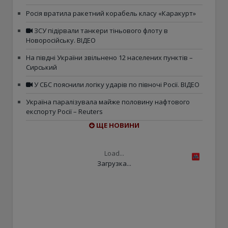
Росія вратила ракетний корабель класу «Каракурт»
ЗСУ підірвали танкери тіньового флоту в
Новоросійську. ВІДЕО
На півдні України звільнено 12 населених пунктів –
Сирський
У СБС пояснили логіку ударів по півночі Росії. ВІДЕО
Україна паралізувала майже половину нафтового
експорту Росії – Reuters
ЩЕ НОВИНИ
Load...
Загрузка...