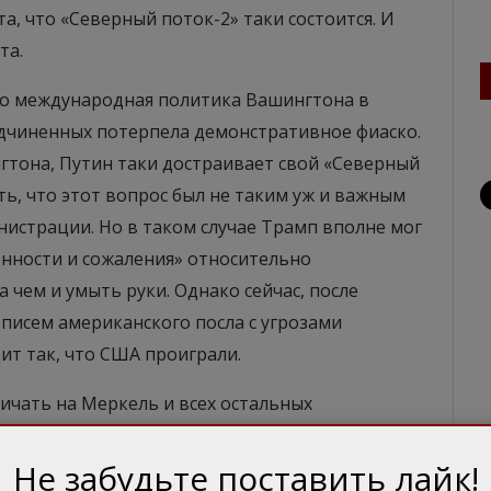
та, что «Северный поток-2» таки состоится. И
та.
что международная политика Вашингтона в
дчиненных потерпела демонстративное фиаско.
гтона, Путин таки достраивает свой «Северный
ь, что этот вопрос был не таким уж и важным
истрации. Но в таком случае Трамп вполне мог
нности и сожаления» относительно
 чем и умыть руки. Однако сейчас, после
писем американского посла с угрозами
ит так, что США проиграли.
ичать на Меркель и всех остальных
водом войск США из Европы. Но если в
ядовой, в общем, экономический проект
Не забудьте поставить лайк!