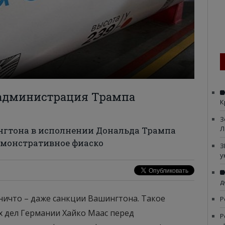
 администрация Трампа
К
З
Л
гтона в исполнении Дональда Трампа
емонстративное фиаско
З
у
д
ничто – даже санкции Вашингтона. Такое
Р
х дел Германии Хайко Маас перед
Р