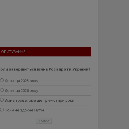
ОПИТУВАННЯ
оли завершиться війна Росії проти України?
До кінця 2025 року
До кінця 2026 року
Війна триватиме ще три-чотири роки
Поки не здохне Путін