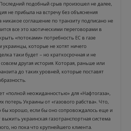
 Последний подобный срыв произошел не далее,
ация не прибыла на встречу без объяснения
да никакое соглашение по транзиту подписано не
шится все это хаотическими переговорами в
екрыть «потоками» потребность ЕС в газе
м украинцы, которые не хотят ничего
елка таки будет – но краткосрочная и не
 совсем другая история. Которая, раньше или
анзита до таких уровней, которые поставят
образность.
анет «полной неожиданностью» для «Нафтогаза»,
х потерь Украины от «газового рабства». Что,
о бы хорошо, если бы оно сопровождалось еще и
 выжить украинская газотранспортная система
ого, но пока что крупнейшего клиента.