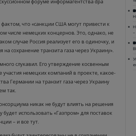
«
скуссионном форуме информагентства dpa
Н
фактом, что «санкции США могут привести к
Н
ом числе немецких концернов. Это, однако, не
–
ком случае Россия реализует его в одиночку, и
В
я на сохранение транзита газа через Украину».
У
много слукавил. Его утверждение косвенным
е
е участия немецких компаний в проекте, какое-
тва Германии на транзит газа через Украину
ем так.
онсорциума никак не будут влиять на решения
у будет использовать «Газпром» для поставок
ции – и все тут.
циума будут заинтересованы не в сохранении