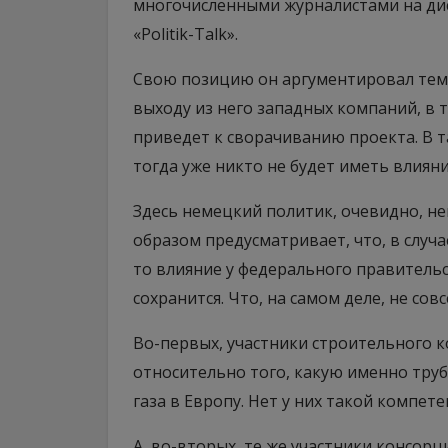
многочисленными журналистами на ди
«Politik-Talk».
Свою позицию он аргументировал тем 
выходу из него западных компаний, в т
приведет к сворачиванию проекта. В та
тогда уже никто не будет иметь влияни
Здесь немецкий политик, очевидно, не
образом предусматривает, что, в случа
то влияние у федерального правительс
сохранится. Что, на самом деле, не совс
Во-первых, участники строительного к
относительно того, какую именно труб
газа в Европу. Нет у них такой компетен
А, во-вторых, те же участники консор