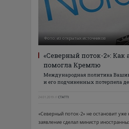
Фото: из открытых источников
«Северный поток-2»: Как
помогла Кремлю
Международная политика Вашин
и его подчиненных потерпела д
24.01.2019
//
СТАТТІ
«Северный поток-2» не остановит уже 
заявление сделал министр иностранны