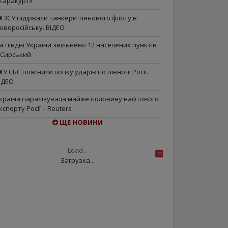
Каракурт»
ЗСУ підірвали танкери тіньового флоту в
оворосійську. ВІДЕО
а півдні України звільнено 12 населених пунктів
 Сирський
У СБС пояснили логіку ударів по півночі Росії.
ІДЕО
країна паралізувала майже половину нафтового
кспорту Росії – Reuters
ЩЕ НОВИНИ
Load...
Загрузка...