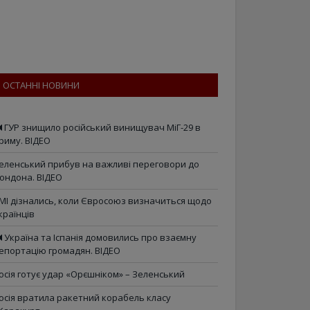
ОСТАННІ НОВИНИ
ГУР знищило російський винищувач МіГ-29 в
риму. ВІДЕО
еленський прибув на важливі переговори до
ондона. ВІДЕО
МІ дізнались, коли Євросоюз визначиться щодо
країнців
Україна та Іспанія домовились про взаємну
епортацію громадян. ВІДЕО
осія готує удар «Орєшніком» – Зеленський
осія вратила ракетний корабель класу