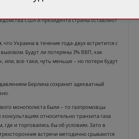
сти целого региона (ну и экономическим
ать сжиженным газом, также) – то похоже на
ведомства США и президента страны оставляют
 что Украина в течение года-двух встретится с
вызовом. Будут ли потеряны 3% ВВП, как
 или, все-таки, чуть меньше – но потери будут
д давлением Берлина сохранит адекватный
вно.
зового монополиста были – то газпромовцы
 консультациях относительно транзита газа
 где и торговались бы об условиях. Зато в
трехсторонние встречи методично срываются