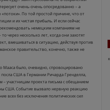
нтересует очень-очень опосредованно – а
«потоки». По той простой причине, что от
тиции и их чистая прибыль. И если сейчас
орекомендовать немецким компаниям не
то через несколько лет, когда они захотят
ект, вмешиваться в ситуацию, действуя против
манское правительство, конечно, также не
К
о Мааса было, очевидно, спровоцировано
 посла США в Германии Ричарда Гренделла,
м – участницам проекта письма с обещанием
оны США. Событие вызвало нервную реакцию
ие всех без исключения политических сил