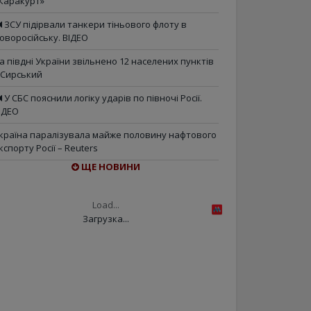
Каракурт»
ЗСУ підірвали танкери тіньового флоту в
оворосійську. ВІДЕО
а півдні України звільнено 12 населених пунктів
 Сирський
У СБС пояснили логіку ударів по півночі Росії.
ІДЕО
країна паралізувала майже половину нафтового
кспорту Росії – Reuters
ЩЕ НОВИНИ
Load...
Загрузка...