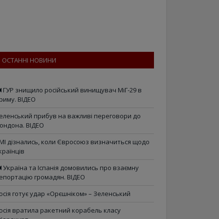
ОСТАННІ НОВИНИ
ГУР знищило російський винищувач МіГ-29 в
риму. ВІДЕО
еленський прибув на важливі переговори до
ондона. ВІДЕО
МІ дізнались, коли Євросоюз визначиться щодо
країнців
Україна та Іспанія домовились про взаємну
епортацію громадян. ВІДЕО
осія готує удар «Орєшніком» – Зеленський
осія вратила ракетний корабель класу