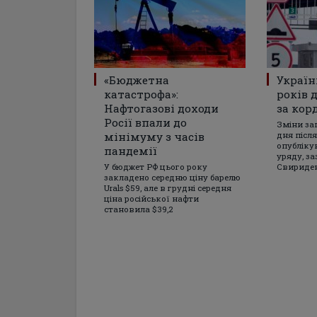
«Бюджетна
Україн
катастрофа»:
років 
Нафтогазові доходи
за кор
Росії впали до
Зміни за
мінімуму з часів
дня після
опубліку
пандемії
уряду, з
У бюджет РФ цього року
Свириде
закладено середню ціну барелю
Urals $59, але в грудні середня
ціна російської нафти
становила $39,2