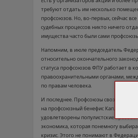
Есть у организаторов акции и более п
требуют отдать им несколько помещен
профсоюзов. Но, во-первых, сейчас все 
судебных процессов никто ничего отда
имущества часто были сами профсоюзы
Напомним, в июле председатель Феде
относительно окончательного законо
статуса профсоюзов ФПУ работает в ко
правоохранительными органами, меж
по правам человека.
И последнее. Профсоюзы свозят в Киев 
на профсоюзный бенефис Каплина буде
удовлетворены популистские требован
экономика, которая понемногу выбирае
кризис. Этого не понимают в Федерац