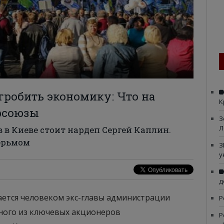
гробить экономику: Что на
К
фсоюзы
З
Л
 в Киеве стоит нардеп Сергей Каплин.
ерьмом
З
у
д
тается человеком экс-главы администрации
Р
ного из ключевых акционеров
Р