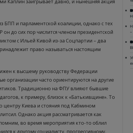
«
ми Каплин заигрывает давно, и нынешняя акция
Н
из БПП и парламентской коалиции, однако с тех
Н
Р он до сих пор числится членом президентской
–
иктом с Ильей Кивой из-за Соцпартии – два
В
х принадлежит право называться настоящим
У
е
ижен к высшему руководству Федерации
е организации часто ориентируются на другие
литиков. Традиционно на ФПУ влияют бывшие
дагогов, к примеру, близок к «Батькивщине». То
о центру Киева и стояния под Кабмином
олитсил. Однако акция рассматривается как
апомним, во время мероприятия кто-то облил
ился к другому социалисту, прогрессивному,