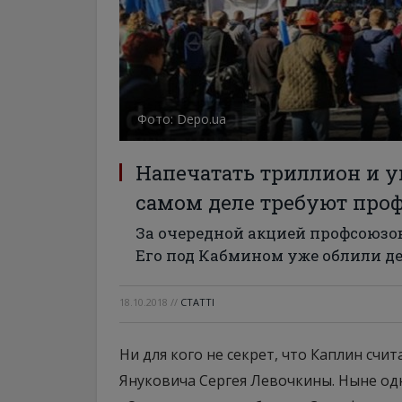
Фото: Depo.ua
Напечатать триллион и у
самом деле требуют про
За очередной акцией профсоюзов
Его под Кабмином уже облили д
18.10.2018
//
СТАТТІ
Ни для кого не секрет, что Каплин счи
Януковича Сергея Левочкины. Ныне од