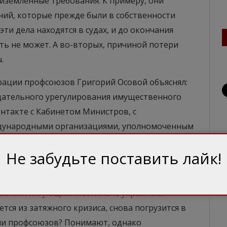
риземленные требования. К примеру, они
ий, которые прежде были в собственности
эти дела находятся в судах, и до окончания
ть не может. А во-вторых, причиной потери
.
рации профсоюзов Григорий Осовой объяснял:
дательного урегулирования имущественного
нтакте с Кабинетом Министров, с
дународными организациями, уполномоченным
Не забудьте поставить лайк!
15 тысяч человек. С учетом дороги и суточных
т потрачено не менее миллиона. Будут ли
ия митингующих? Нет. Иначе украинская
тся из затяжного кризиса, снова погрузится в
ии профсоюзов? Понимают, однако