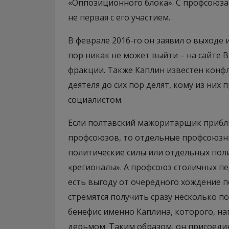
«Оппозиционного блока». С профсоюза
не первая с его участием.
В феврале 2016-го он заявил о выходе 
пор никак не может выйти – на сайте В
фракции. Также Каплин известен конфл
деятеля до сих пор делят, кому из ни
социалистом.
Если полтавский мажоритарщик прибл
профсоюзов, то отдельные профсоюзны
политические силы или отдельных по
«регионалы». А профсоюз столичных пе
есть выгоду от очередного хождение п
стремятся получить сразу несколько п
бенефис именно Каплина, которого, н
дерьмом. Таким образом, он присоедин