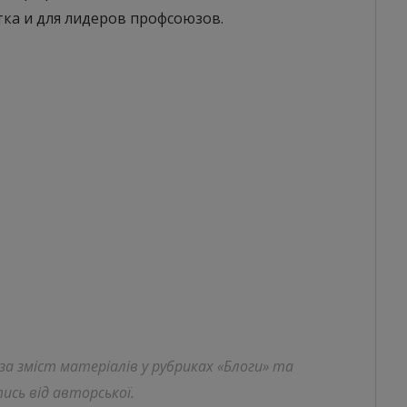
ка и для лидеров профсоюзов.
 за зміст матеріалів у рубриках «Блоги» та
ись від авторської.