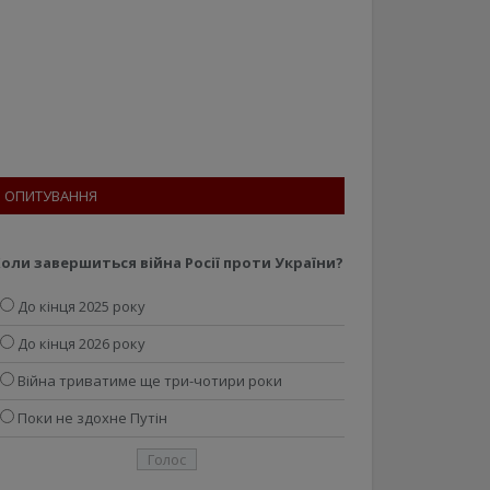
ОПИТУВАННЯ
оли завершиться війна Росії проти України?
До кінця 2025 року
До кінця 2026 року
Війна триватиме ще три-чотири роки
Поки не здохне Путін