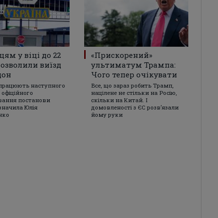
цям у віці до 22
«Прискорений»
дозволили виїзд
ультиматум Трампа:
дон
Чого тепер очікувати
працюють наступного
Все, що зараз робить Трамп,
 офіційного
націлене не стільки на Росію,
вання постанови
скільки на Китай. І
азначила Юлія
домовленості з ЄС розвʼязали
нко
йому руки