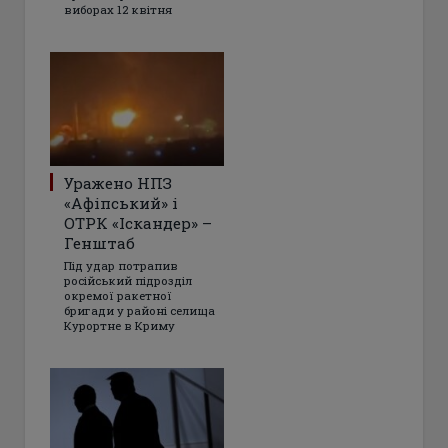
виборах 12 квітня
Уражено НПЗ
«Афіпський» і
ОТРК «Іскандер» –
Генштаб
Під удар потрапив
російський підрозділ
окремої ракетної
бригади у районі селища
Курортне в Криму