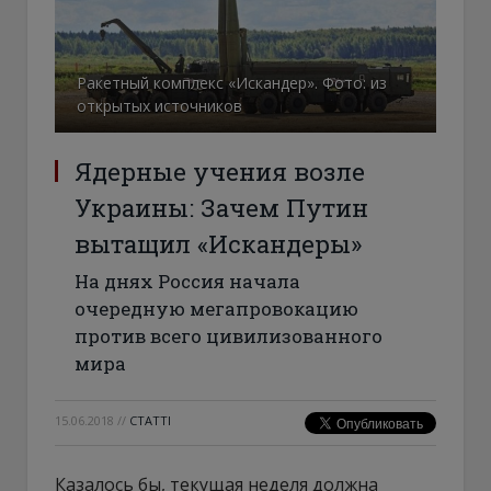
Ракетный комплекс «Искандер». Фото: из
открытых источников
Ядерные учения возле
Украины: Зачем Путин
вытащил «Искандеры»
На днях Россия начала
очередную мегапровокацию
против всего цивилизованного
мира
15.06.2018
//
СТАТТІ
Казалось бы, текущая неделя должна