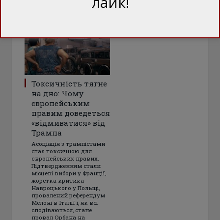
лайк!
Токсичність тягне
на дно: Чому
європейським
правим доведеться
«відмиватися» від
Трампа
Асоціація з трампістами
стає токсичною для
європейських правих.
Підтвердженням стали
місцеві вибори у Франції,
жорстка критика
Навроцького у Польщі,
провалений референдум
Мелоні в Італії і, як всі
сподіваються, стане
провал Орбана на