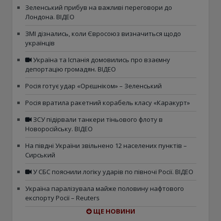
Зеленський прибув на важливі переговори до
Лондона. ВІДЕО
ЗМІ дізнались, коли Євросоюз визначиться щодо
українців
Україна та Іспанія домовились про взаємну
депортацію громадян. ВІДЕО
Росія готує удар «Орєшніком» – Зеленський
Росія вратила ракетний корабель класу «Каракурт»
ЗСУ підірвали танкери тіньового флоту в
Новоросійську. ВІДЕО
На півдні України звільнено 12 населених пунктів –
Сирський
У СБС пояснили логіку ударів по півночі Росії. ВІДЕО
Україна паралізувала майже половину нафтового
експорту Росії – Reuters
ЩЕ НОВИНИ