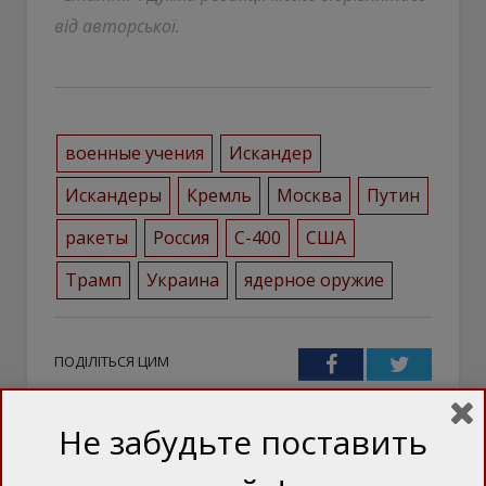
від авторської.
военные учения
Искандер
Искандеры
Кремль
Москва
Путин
ракеты
Россия
С-400
США
Трамп
Украина
ядерное оружие
ПОДІЛІТЬСЯ ЦИМ
Facebook
Twitter
Не забудьте поставить
ТЕЖ ЦІКАВО