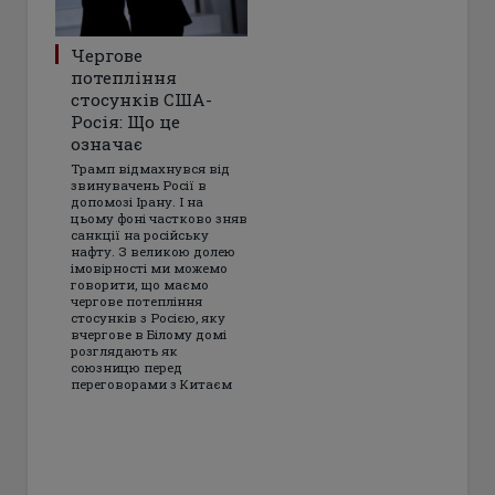
Чергове
потепління
стосунків США-
Росія: Що це
означає
Трамп відмахнувся від
звинувачень Росії в
допомозі Ірану. І на
цьому фоні частково зняв
санкції на російську
нафту. З великою долею
імовірності ми можемо
говорити, що маємо
чергове потепління
стосунків з Росією, яку
вчергове в Білому домі
розглядають як
союзницю перед
переговорами з Китаєм