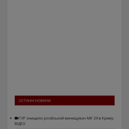
ОСТАННІ НОВИНИ
ГУР знищило російський винищувач МіГ-29 в Криму.
ВІДЕО