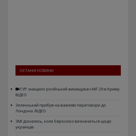
ОСТАННІ НОВИНИ
ГУР знищило російський винищувач МіГ-29 в Криму.
ВІДЕО
Зеленський прибув на важливі переговори до
Лондона. ВІДЕО
ЗМІ дізнались, коли Євросоюз визначиться щодо
українців