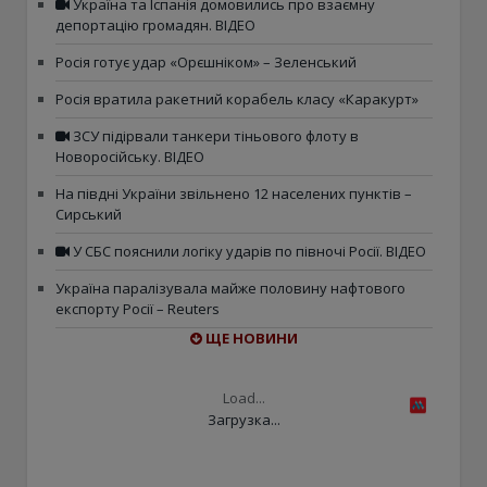
Україна та Іспанія домовились про взаємну
депортацію громадян. ВІДЕО
Росія готує удар «Орєшніком» – Зеленський
Росія вратила ракетний корабель класу «Каракурт»
ЗСУ підірвали танкери тіньового флоту в
Новоросійську. ВІДЕО
На півдні України звільнено 12 населених пунктів –
Сирський
У СБС пояснили логіку ударів по півночі Росії. ВІДЕО
Україна паралізувала майже половину нафтового
експорту Росії – Reuters
ЩЕ НОВИНИ
Load...
Загрузка...