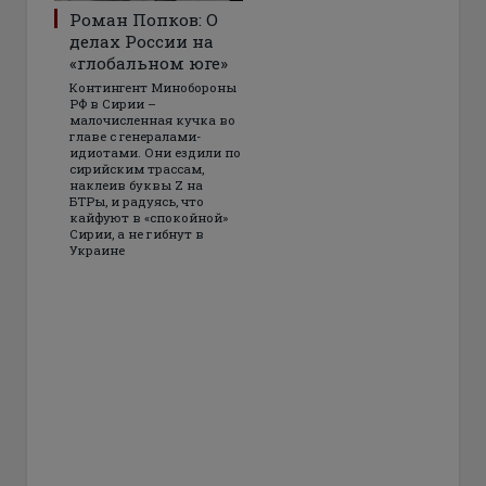
Роман Попков: О
делах России на
«глобальном юге»
Контингент Минобороны
РФ в Сирии –
малочисленная кучка во
главе с генералами-
идиотами. Они ездили по
сирийским трассам,
наклеив буквы Z на
БТРы, и радуясь, что
кайфуют в «спокойной»
Сирии, а не гибнут в
Украине