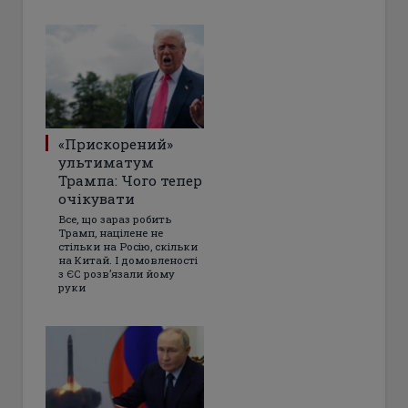
«Прискорений»
ультиматум
Трампа: Чого тепер
очікувати
Все, що зараз робить
Трамп, націлене не
стільки на Росію, скільки
на Китай. І домовленості
з ЄС розвʼязали йому
руки