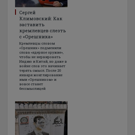
Сергей
Климовский: Как
заставить
кремлевцев слезть
с «Орешника»
Кремлевцы словом
«Орешник» подменили
слова «ядерное оружие»,
чтобы не нервировать
Индию и Китай, но даже в
войне слов это начинает
терять смысл. После 20
января жонглирование
ими «Орешником» и
вовсе станет
бессмыслицей