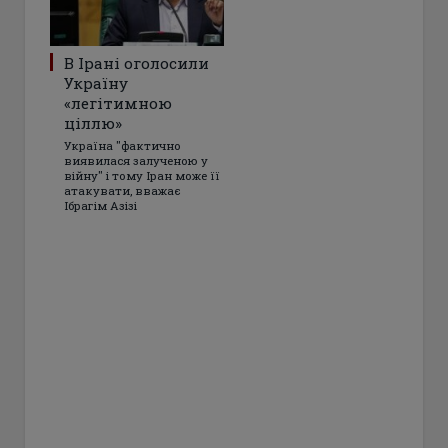
В Ірані оголосили
Україну
«легітимною
ціллю»
Україна "фактично
виявилася залученою у
війну" і тому Іран може її
атакувати, вважає
Ібрагім Азізі