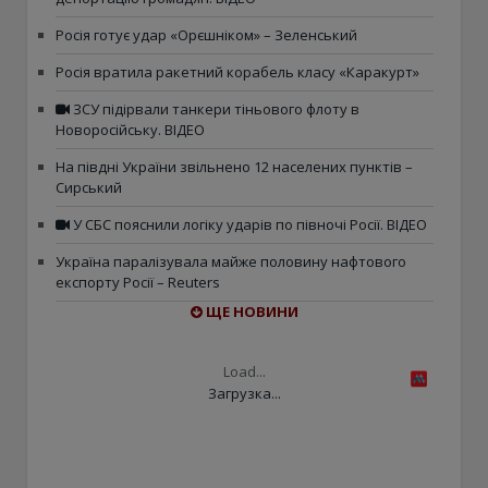
Росія готує удар «Орєшніком» – Зеленський
Росія вратила ракетний корабель класу «Каракурт»
ЗСУ підірвали танкери тіньового флоту в
Новоросійську. ВІДЕО
На півдні України звільнено 12 населених пунктів –
Сирський
У СБС пояснили логіку ударів по півночі Росії. ВІДЕО
Україна паралізувала майже половину нафтового
експорту Росії – Reuters
ЩЕ НОВИНИ
Load...
Загрузка...