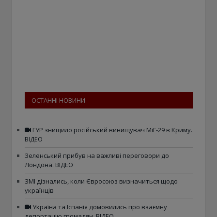
ОСТАННІ НОВИНИ
ГУР знищило російський винищувач МіГ-29 в Криму.
ВІДЕО
Зеленський прибув на важливі переговори до
Лондона. ВІДЕО
ЗМІ дізнались, коли Євросоюз визначиться щодо
українців
Україна та Іспанія домовились про взаємну
депортацію громадян. ВІДЕО