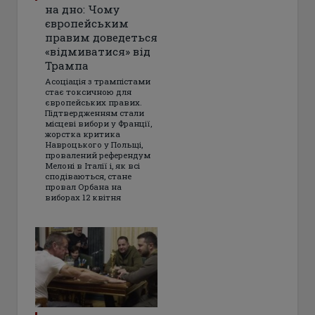
на дно: Чому
європейським
правим доведеться
«відмиватися» від
Трампа
Асоціація з трампістами
стає токсичною для
європейських правих.
Підтвердженням стали
місцеві вибори у Франції,
жорстка критика
Навроцького у Польщі,
провалений референдум
Мелоні в Італії і, як всі
сподіваються, стане
провал Орбана на
виборах 12 квітня