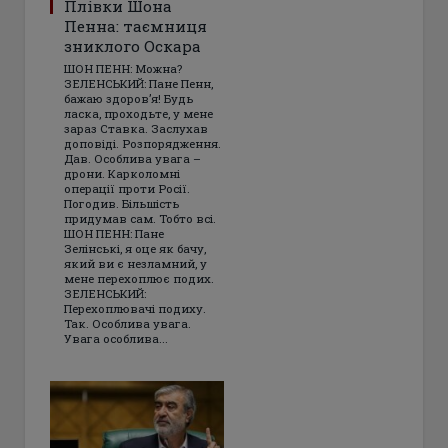
Плівки Шона
Пенна: таємниця
зниклого Оскара
ШОН ПЕНН: Можна?
ЗЕЛЕНСЬКИЙ: Пане Пенн,
бажаю здоров’я! Будь
ласка, проходьте, у мене
зараз Ставка. Заслухав
доповіді. Розпорядження.
Дав. Особлива увага –
дрони. Карколомні
операції проти Росії.
Погодив. Більшість
придумав сам. Тобто всі.
ШОН ПЕНН: Пане
Зелінські, я оце як бачу,
який ви є незламний, у
мене перехоплює подих.
ЗЕЛЕНСЬКИЙ:
Перехоплювачі подиху.
Так. Особлива увага.
Увага особлива...