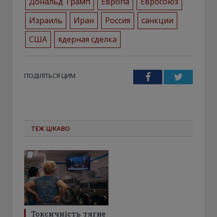
Дональд Трамп
Европа
Евросоюз
Израиль
Иран
Россия
санкции
США
ядерная сделка
ПОДІЛІТЬСЯ ЦИМ
Facebook
Twitter
ТЕЖ ЦІКАВО
Токсичність тягне