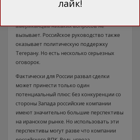
лайк!
отличие от европейцев, готовность
Москвы противодействовать
американцам никаких вопросов не
вызывает. Российское руководство также
оказывает политическую поддержку
Тегерану. Но есть несколько серьезных
оговорок.
Фактически для России развал сделки
может принести только один
потенциальный плюс: без конкуренции со
стороны Запада российские компании
имеют значительно большие перспективы
на иранском рынке. Но использовать эти
перспективы могут разве что компании
российского ВПК. Ведь угроза