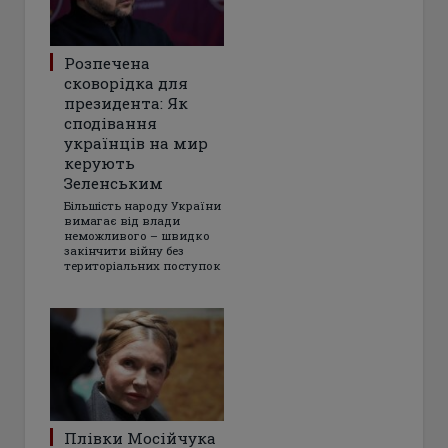
Розпечена
сковорідка для
президента: Як
сподівання
українців на мир
керують
Зеленським
Більшість народу України
вимагає від влади
неможливого – швидко
закінчити війну без
територіальних поступок
Плівки Мосійчука