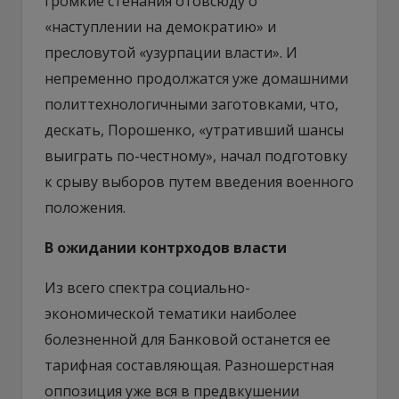
громкие стенания отовсюду о
«наступлении на демократию» и
пресловутой «узурпации власти». И
непременно продолжатся уже домашними
политтехнологичными заготовками, что,
дескать, Порошенко, «утративший шансы
выиграть по-честному», начал подготовку
к срыву выборов путем введения военного
положения.
В ожидании контрходов власти
Из всего спектра социально-
экономической тематики наиболее
болезненной для Банковой останется ее
тарифная составляющая. Разношерстная
оппозиция уже вся в предвкушении