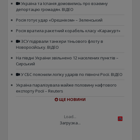
Україна та Іспанія домовились про взаємну
депортацію громадян. ВІДЕО
Росія готує удар «Орєшніком» – Зеленський
Росія вратила ракетний корабель класу «Каракурт»
ЗСУ підірвали танкери тіньового флоту в
Новоросійську. ВІДЕО
На півдні України звільнено 12 населених пунктів –
Сирський
У СБС пояснили логіку ударів по півночі Росії. ВІДЕО
Україна паралізувала майже половину нафтового
експорту Росії – Reuters
ЩЕ НОВИНИ
Load...
Загрузка...