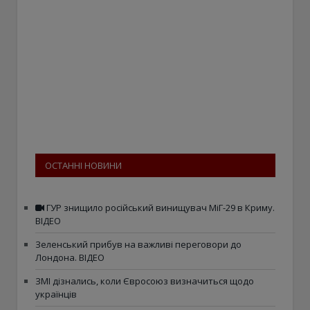
ОСТАННІ НОВИНИ
ГУР знищило російський винищувач МіГ-29 в Криму.
ВІДЕО
Зеленський прибув на важливі переговори до
Лондона. ВІДЕО
ЗМІ дізнались, коли Євросоюз визначиться щодо
українців