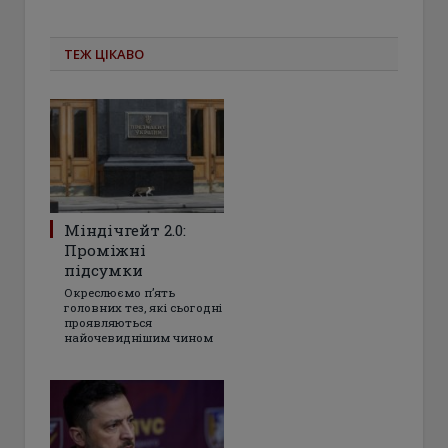
ТЕЖ ЦІКАВО
Міндічгейт 2.0:
Проміжні
підсумки
Окреслюємо пʼять
головних тез, які сьогодні
проявляються
найочевиднішим чином