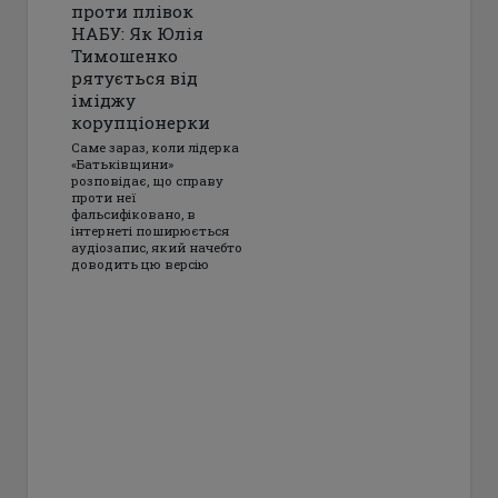
проти плівок
НАБУ: Як Юлія
Тимошенко
рятується від
іміджу
корупціонерки
Саме зараз, коли лідерка
«Батьківщини»
розповідає, що справу
проти неї
фальсифіковано, в
інтернеті поширюється
аудіозапис, який начебто
доводить цю версію