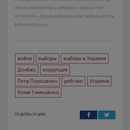
зміст матеріалів у рубриках «Блоги» та
«Статті». Думка редакції може відрізнятись
від авторської.
война
выборы
выборы в Украине
Донбасс
коррупция
Петр Порошенко
рейтинг
Украина
Юлия Тимошенко
ПОДІЛІТЬСЯ ЦИМ
Facebook
Twitter