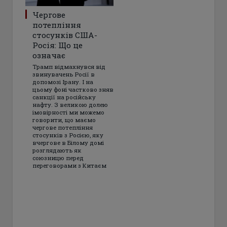
Чергове
потепління
стосунків США-
Росія: Що це
означає
Трамп відмахнувся від
звинувачень Росії в
допомозі Ірану. І на
цьому фоні частково зняв
санкції на російську
нафту. З великою долею
імовірності ми можемо
говорити, що маємо
чергове потепління
стосунків з Росією, яку
вчергове в Білому домі
розглядають як
союзницю перед
переговорами з Китаєм