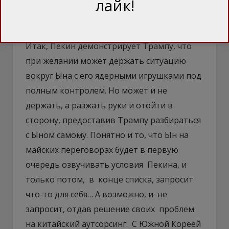
лайк!
вопросов», причем, Yonhap цитирует Ян
Цзечи напрямую, а не в пересказе.
Итак, Пекин демонстрирует Трампу, что
при желании может держать ситуацию
вокруг Ына с его ядерными игрушками под
полным контролем. Но может и не
держать, а разжать руки и отойти в
сторону, предоставив Трампу разбираться
с Ыном самому. Понятно и то, что Ын на
майских переговорах будет в первую
очередь озвучивать условия Пекина, и
только потом, в конце списка, запросит
что-то для себя… А возможно, и не
запросит, отдав решение своих проблем
на китайский аутсорсинг. С Южной Кореей