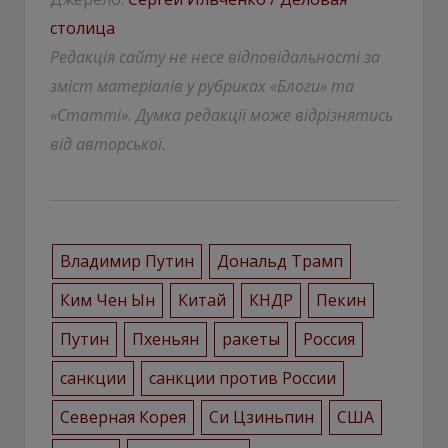
столица
Редакція сайту не несе відповідальності за
зміст матеріалів у рубриках «Блоги» та
«Статті». Думка редакції може відрізнятись
від авторської.
Владимир Путин
Дональд Трамп
Ким Чен Ын
Китай
КНДР
Пекин
Путин
Пхеньян
ракеты
Россия
санкции
санкции против России
Северная Корея
Си Цзиньпин
США