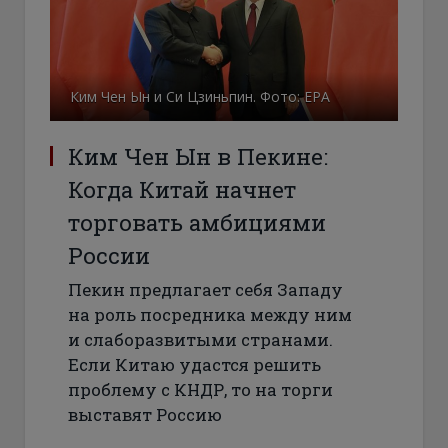
Ким Чен Ын и Си Цзиньпин. Фото: ЕРА
Ким Чен Ын в Пекине:
Когда Китай начнет
торговать амбициями
России
Пекин предлагает себя Западу
на роль посредника между ним
и слаборазвитыми странами.
Если Китаю удастся решить
проблему с КНДР, то на торги
выставят Россию