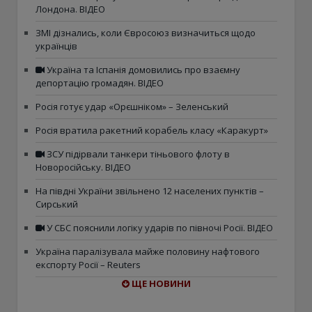
Лондона. ВІДЕО
ЗМІ дізнались, коли Євросоюз визначиться щодо
українців
Україна та Іспанія домовились про взаємну
депортацію громадян. ВІДЕО
Росія готує удар «Орєшніком» – Зеленський
Росія вратила ракетний корабель класу «Каракурт»
ЗСУ підірвали танкери тіньового флоту в
Новоросійську. ВІДЕО
На півдні України звільнено 12 населених пунктів –
Сирський
У СБС пояснили логіку ударів по півночі Росії. ВІДЕО
Україна паралізувала майже половину нафтового
експорту Росії – Reuters
ЩЕ НОВИНИ