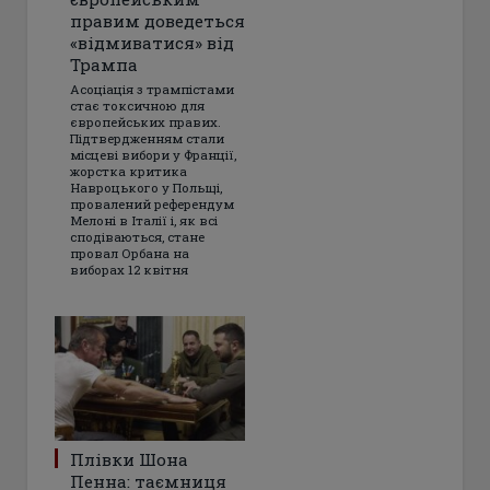
правим доведеться
«відмиватися» від
Трампа
Асоціація з трампістами
стає токсичною для
європейських правих.
Підтвердженням стали
місцеві вибори у Франції,
жорстка критика
Навроцького у Польщі,
провалений референдум
Мелоні в Італії і, як всі
сподіваються, стане
провал Орбана на
виборах 12 квітня
Плівки Шона
Пенна: таємниця