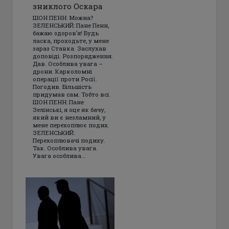
зниклого Оскара
ШОН ПЕНН: Можна?
ЗЕЛЕНСЬКИЙ: Пане Пенн,
бажаю здоров’я! Будь
ласка, проходьте, у мене
зараз Ставка. Заслухав
доповіді. Розпорядження.
Дав. Особлива увага –
дрони. Карколомні
операції проти Росії.
Погодив. Більшість
придумав сам. Тобто всі.
ШОН ПЕНН: Пане
Зелінські, я оце як бачу,
який ви є незламний, у
мене перехоплює подих.
ЗЕЛЕНСЬКИЙ:
Перехоплювачі подиху.
Так. Особлива увага.
Увага особлива...