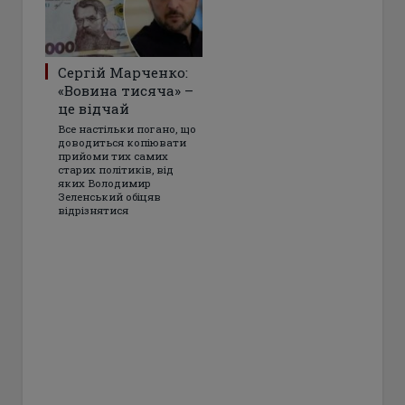
Сергій Марченко:
«Вовина тисяча» –
це відчай
Все настільки погано, що
доводиться копіювати
прийоми тих самих
старих політиків, від
яких Володимир
Зеленський обіцяв
відрізнятися