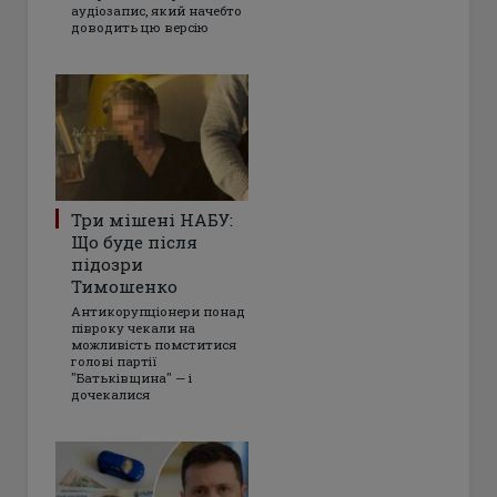
аудіозапис, який начебто
доводить цю версію
Три мішені НАБУ:
Що буде після
підозри
Тимошенко
Антикорупціонери понад
півроку чекали на
можливість помститися
голові партії
"Батьківщина" — і
дочекалися