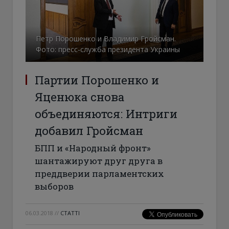
Петр Порошенко и Владимир Гройсман.
Фото: пресс-служба президента Украины
Партии Порошенко и
Яценюка снова
объединяются: Интриги
добавил Гройсман
БПП и «Народный фронт»
шантажируют друг друга в
преддверии парламентских
выборов
06.03.2018
//
СТАТТІ