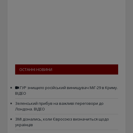
ОСТАННІ НОВИНИ
ГУР знищило російський винищувач МіГ-29 в Криму.
ВІДЕО
Зеленський прибув на важливі переговори до
Лондона. ВІДЕО
ЗМІ дізнались, коли Євросоюз визначиться щодо
українців