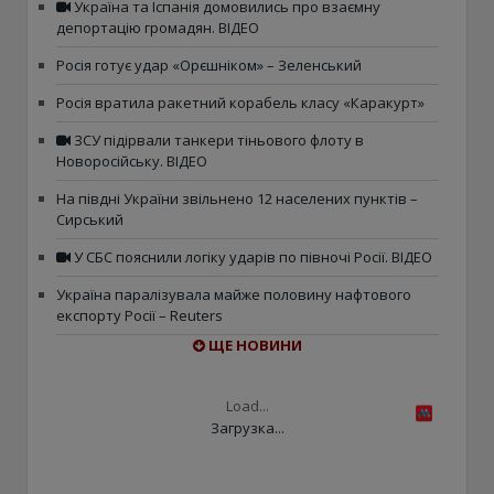
Україна та Іспанія домовились про взаємну
депортацію громадян. ВІДЕО
Росія готує удар «Орєшніком» – Зеленський
Росія вратила ракетний корабель класу «Каракурт»
ЗСУ підірвали танкери тіньового флоту в
Новоросійську. ВІДЕО
На півдні України звільнено 12 населених пунктів –
Сирський
У СБС пояснили логіку ударів по півночі Росії. ВІДЕО
Україна паралізувала майже половину нафтового
експорту Росії – Reuters
ЩЕ НОВИНИ
Load...
Загрузка...