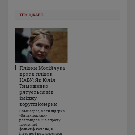
ТЕЖ ЦІКАВО
Плівки Мосійчука
проти плівок
НАБУ: Як Юлія
Тимошенко
рятується від
іміджу
корупціонерки
Саме зараз, коли лідерка
«Батьківщини»
розповідає, що справу
проти неї
фальсифіковано, в
інтернеті поширюється