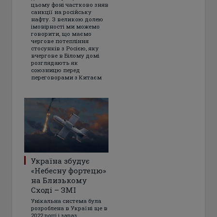
цьому фоні частково зняв
санкції на російську
нафту. З великою долею
імовірності ми можемо
говорити, що маємо
чергове потепління
стосунків з Росією, яку
вчергове в Білому домі
розглядають як
союзницю перед
переговорами з Китаєм
Україна збудує
«Небесну фортецю»
на Близькому
Сході – ЗМІ
Унікальна система була
розроблена в Україні ще в
2022 році і зараз