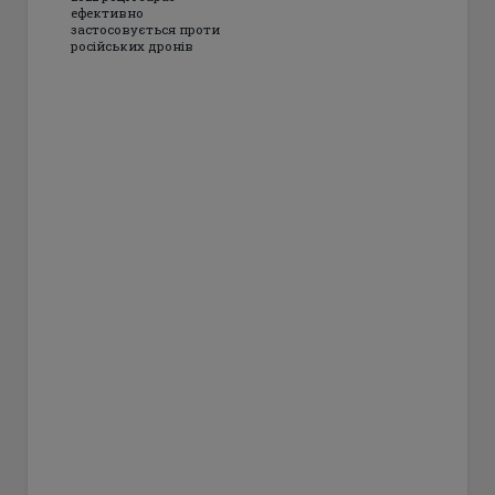
ефективно
застосовується проти
російських дронів