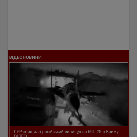
ВІДЕОНОВИНИ
ГУР знищило російський винищувач МіГ-29 в Криму.
ВІДЕО