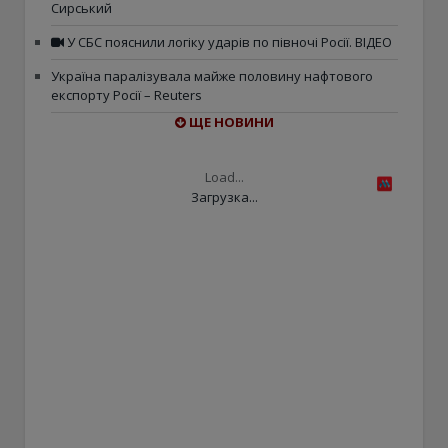
Сирський
У СБС пояснили логіку ударів по півночі Росії. ВІДЕО
Україна паралізувала майже половину нафтового
експорту Росії – Reuters
ЩЕ НОВИНИ
Load...
Загрузка...