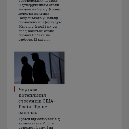
європейських правих.
Підтвердженням стали
місцеві вибори у Франції,
жорстка критика
Навроцького у Польщі,
провалений референдум
Мелоні в Італії і, як всі
сподіваються, стане
провал Орбана на
виборах 12 квітня
Чергове
потепління
стосунків США-
Росія: Що це
означає
Трамп відмахнувся від
звинувачень Росії в
допомозі Ірану. І на