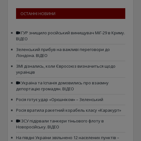
ОСТАННІ НОВИНИ
ГУР знищило російський винищувач МіГ-29 в Криму.
ВІДЕО
Зеленський прибув на важливі переговори до
Лондона. ВІДЕО
ЗМІ дізнались, коли Євросоюз визначиться щодо
українців
Україна та Іспанія домовились про взаємну
депортацію громадян. ВІДЕО
Росія готує удар «Орєшніком» – Зеленський
Росія вратила ракетний корабель класу «Каракурт»
ЗСУ підірвали танкери тіньового флоту в
Новоросійську. ВІДЕО
На півдні України звільнено 12 населених пунктів –