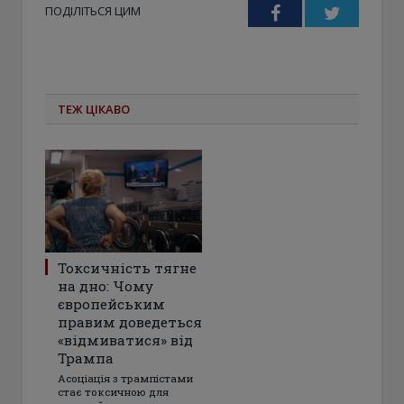
ПОДІЛІТЬСЯ ЦИМ
Facebook
Twitter
ТЕЖ ЦІКАВО
Токсичність тягне
на дно: Чому
європейським
правим доведеться
«відмиватися» від
Трампа
Асоціація з трампістами
стає токсичною для