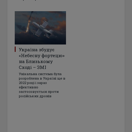
Україна збудує
«Небесну фортецю»
на Близькому
Сході – ЗМІ
Унікальна система була
розроблена в Україні ще в
2022 році і зараз
ефективно
застосовується проти
російських дронів