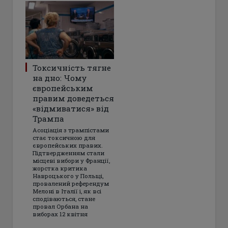
Токсичність тягне
на дно: Чому
європейським
правим доведеться
«відмиватися» від
Трампа
Асоціація з трампістами
стає токсичною для
європейських правих.
Підтвердженням стали
місцеві вибори у Франції,
жорстка критика
Навроцького у Польщі,
провалений референдум
Мелоні в Італії і, як всі
сподіваються, стане
провал Орбана на
виборах 12 квітня