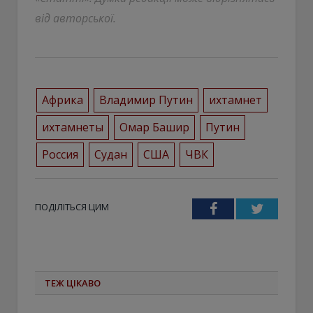
від авторської.
Африка
Владимир Путин
ихтамнет
ихтамнеты
Омар Башир
Путин
Россия
Судан
США
ЧВК
ПОДІЛІТЬСЯ ЦИМ
Facebook
Twitter
ТЕЖ ЦІКАВО