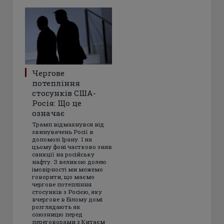
Чергове
потепління
стосунків США-
Росія: Що це
означає
Трамп відмахнувся від
звинувачень Росії в
допомозі Ірану. І на
цьому фоні частково зняв
санкції на російську
нафту. З великою долею
імовірності ми можемо
говорити, що маємо
чергове потепління
стосунків з Росією, яку
вчергове в Білому домі
розглядають як
союзницю перед
переговорами з Китаєм