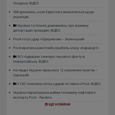
Лондона. ВІДЕО
ЗМІ дізнались, коли Євросоюз визначиться щодо
українців
Україна та Іспанія домовились про взаємну
депортацію громадян. ВІДЕО
Росія готує удар «Орєшніком» – Зеленський
Росія вратила ракетний корабель класу «Каракурт»
ЗСУ підірвали танкери тіньового флоту в
Новоросійську. ВІДЕО
На півдні України звільнено 12 населених пунктів –
Сирський
У СБС пояснили логіку ударів по півночі Росії. ВІДЕО
Україна паралізувала майже половину нафтового
експорту Росії – Reuters
ЩЕ НОВИНИ