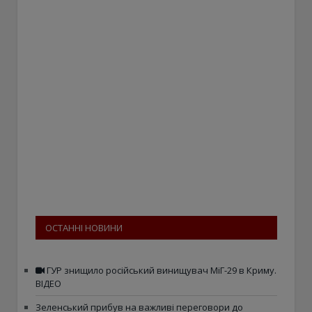
ОСТАННІ НОВИНИ
ГУР знищило російський винищувач МіГ-29 в Криму.
ВІДЕО
Зеленський прибув на важливі переговори до