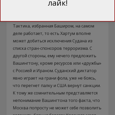
лайк!
от Штатов на противоракетные
комплексы THAAD.
Тактика, избранная Баширом, на самом
деле работает, то есть Хартум вполне
может добиться исключения Судана из
списка стран-спонсоров терроризма. С
другой стороны, ему нечего предложить
Вашингтону, кроме ресурсов или «дружбы»
с Россией и Ираном. Суданский диктатор
явно играет на грани фола, уже не боясь,
что перегнет палку и США вернут санкции.
К тому же сомнительным представляется
непонимание Вашингтона того факта, что
Москва попросту не может себе позволить