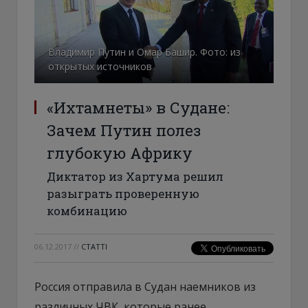
Владимир Путин и Омар Башир. Фото: из
открытых источников
«Ихтамнеты» в Судане:
Зачем Путин полез
глубокую Африку
Диктатор из Хартума решил
разыграть проверенную
комбинацию
06.12.2017
//
СТАТТІ
Россия отправила в Судан наемников из
различных ЧВК, которые ранее