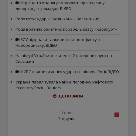
Україна та Іспанія домовились про взаємну
депортацію громадян. ВІДЕО
Росія готує удар «Орєшніком» – Зеленський
Росія вратила ракетний корабель класу «Каракурт»
ЗСУ підірвали танкери тіньового флоту в
Новоросійську. ВІДЕО
На півдні України звільнено 12 населених пунктів –
Сирський
У СБС пояснили логіку ударів по півночі Росії. ВІДЕО
Україна паралізувала майже половину нафтового
експорту Росії – Reuters
ЩЕ НОВИНИ
Load...
Загрузка...