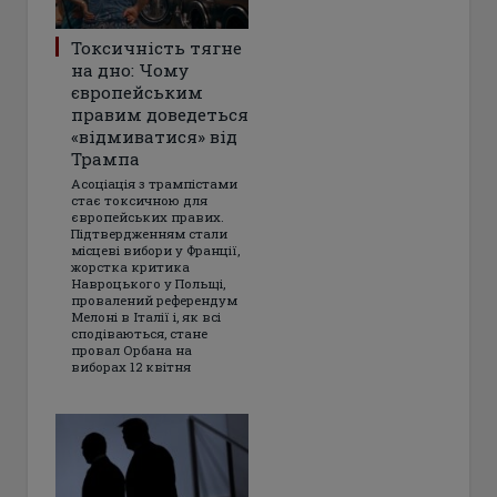
Токсичність тягне
на дно: Чому
європейським
правим доведеться
«відмиватися» від
Трампа
Асоціація з трампістами
стає токсичною для
європейських правих.
Підтвердженням стали
місцеві вибори у Франції,
жорстка критика
Навроцького у Польщі,
провалений референдум
Мелоні в Італії і, як всі
сподіваються, стане
провал Орбана на
виборах 12 квітня