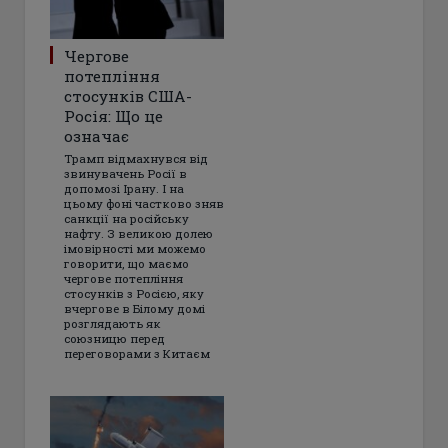
Чергове
потепління
стосунків США-
Росія: Що це
означає
Трамп відмахнувся від
звинувачень Росії в
допомозі Ірану. І на
цьому фоні частково зняв
санкції на російську
нафту. З великою долею
імовірності ми можемо
говорити, що маємо
чергове потепління
стосунків з Росією, яку
вчергове в Білому домі
розглядають як
союзницю перед
переговорами з Китаєм