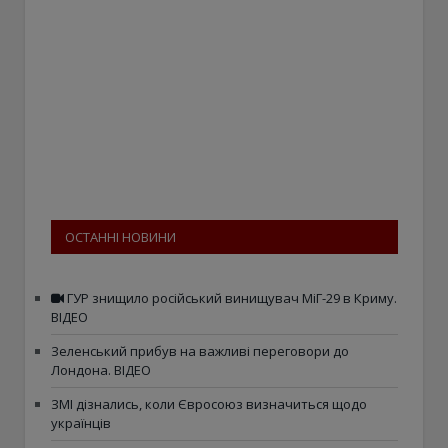
ОСТАННІ НОВИНИ
ГУР знищило російський винищувач МіГ-29 в Криму.
ВІДЕО
Зеленський прибув на важливі переговори до
Лондона. ВІДЕО
ЗМІ дізнались, коли Євросоюз визначиться щодо
українців