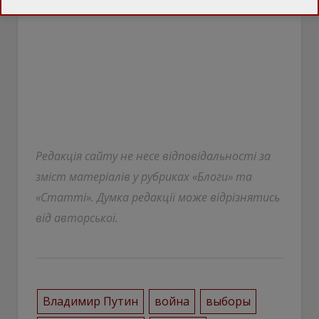
Редакція сайту не несе відповідальності за
зміст матеріалів у рубриках «Блоги» та
«Статті». Думка редакції може відрізнятись
від авторської.
Владимир Путин
война
выборы