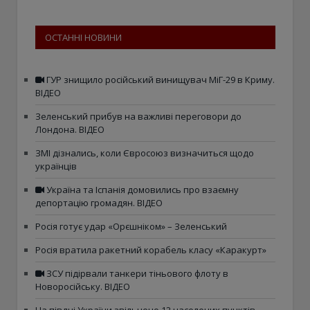
ОСТАННІ НОВИНИ
ГУР знищило російський винищувач МіГ-29 в Криму.
ВІДЕО
Зеленський прибув на важливі переговори до
Лондона. ВІДЕО
ЗМІ дізнались, коли Євросоюз визначиться щодо
українців
Україна та Іспанія домовились про взаємну
депортацію громадян. ВІДЕО
Росія готує удар «Орєшніком» – Зеленський
Росія вратила ракетний корабель класу «Каракурт»
ЗСУ підірвали танкери тіньового флоту в
Новоросійську. ВІДЕО