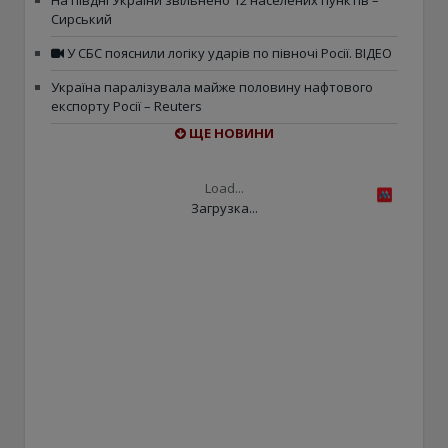
На півдні України звільнено 12 населених пунктів –
Сирський
У СБС пояснили логіку ударів по півночі Росії. ВІДЕО
Україна паралізувала майже половину нафтового
експорту Росії – Reuters
ЩЕ НОВИНИ
Load...
Загрузка...