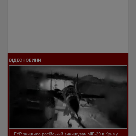
ВІДЕОНОВИНИ
ГУР знищило російський винищувач МіГ-29 в Криму.