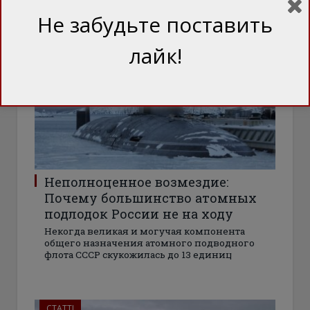
Не забудьте поставить
лайк!
СТАТТІ
Неполноценное возмездие:
Почему большинство атомных
подлодок России не на ходу
Некогда великая и могучая компонента
общего назначения атомного подводного
флота СССР скукожилась до 13 единиц
СТАТТІ