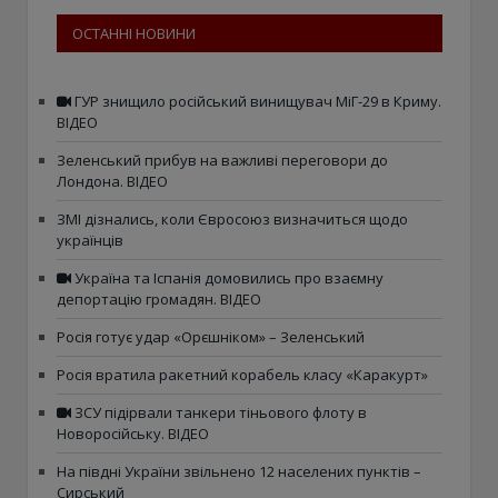
ОСТАННІ НОВИНИ
ГУР знищило російський винищувач МіГ-29 в Криму.
ВІДЕО
Зеленський прибув на важливі переговори до
Лондона. ВІДЕО
ЗМІ дізнались, коли Євросоюз визначиться щодо
українців
Україна та Іспанія домовились про взаємну
депортацію громадян. ВІДЕО
Росія готує удар «Орєшніком» – Зеленський
Росія вратила ракетний корабель класу «Каракурт»
ЗСУ підірвали танкери тіньового флоту в
Новоросійську. ВІДЕО
На півдні України звільнено 12 населених пунктів –
Сирський