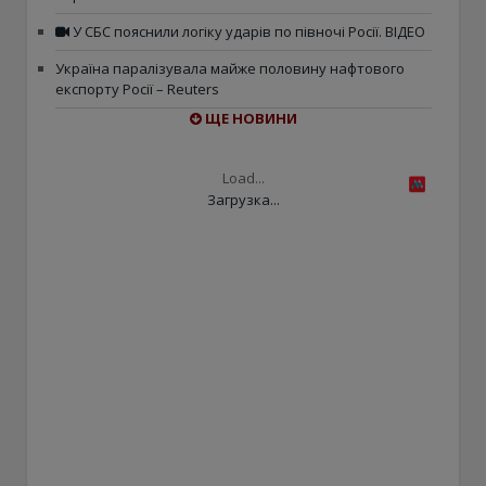
У СБС пояснили логіку ударів по півночі Росії. ВІДЕО
Україна паралізувала майже половину нафтового
експорту Росії – Reuters
ЩЕ НОВИНИ
Load...
Загрузка...