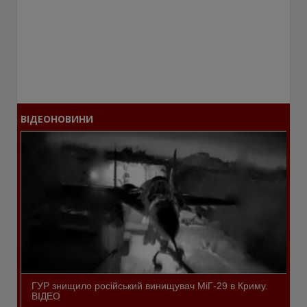
ВІДЕОНОВИНИ
ГУР знищило російський винищувач МіГ-29 в Криму.
ВІДЕО