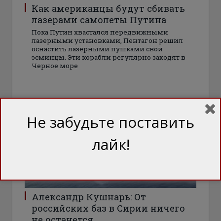
Как американцы будут сбивать
лазерами самолеты Путина
Пока Путин хвастался передвижными
лазерными установками, Пентагон решил
оснастить лазерными пушками свои
эсминцы. Эти корабли регулярно заходят в
Черное море
БЛОГИ
Не забудьте поставить
лайк!
Александр Кушнарь: От
российских баз в Сирии ничего
не останется