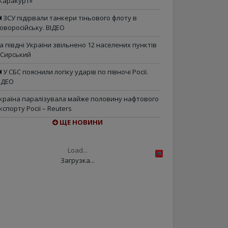
Каракурт»
ЗСУ підірвали танкери тіньового флоту в
оворосійську. ВІДЕО
а півдні України звільнено 12 населених пунктів
 Сирський
У СБС пояснили логіку ударів по півночі Росії.
ІДЕО
країна паралізувала майже половину нафтового
кспорту Росії – Reuters
ЩЕ НОВИНИ
Load...
Загрузка...