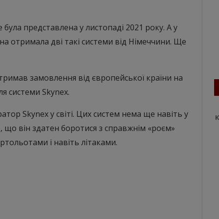
була представлена у листопаді 2021 року. А у
їна отримала дві такі системи від Німеччини. Ще
тримав замовлення від європейської країни на
ля системи Skynex.
атор Skynex у світі. Цих систем нема ще навіть у
К
е, що він здатен боротися з справжнім «роєм»
ртольотами і навіть літаками.