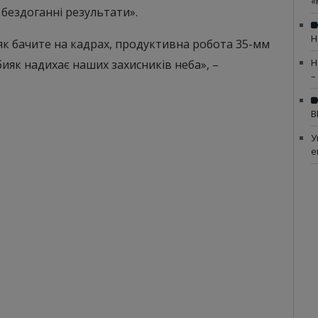
«
 бездоганні результати».
Н
 як бачите на кадрах, продуктивна робота 35-мм
Н
ияк надихає наших захисників неба», –
–
В
У
е