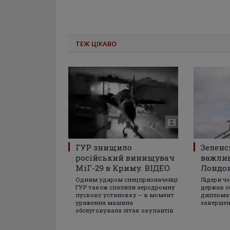
ТЕЖ ЦІКАВО
ГУР знищило
Зеленс
російський винищувач
важлив
МіГ-29 в Криму. ВІДЕО
Лондон
Одним ударом спецпризначенці
Лідери ч
ГУР також спалили аеродромну
держав о
пускову установку – в момент
дипломат
ураження машина
завершен
обслуговувала літак окупантів