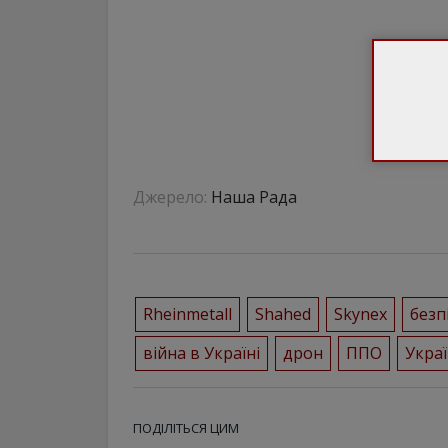
Джерело:
Наша Рада
Rheinmetall
Shahed
Skynex
безп
війна в Україні
дрон
ППО
Укра
ПОДІЛІТЬСЯ ЦИМ