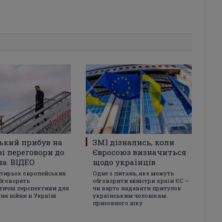
ький прибув на
ЗМІ дізнались, коли
і переговори до
Євросоюз визначиться
а. ВІДЕО
щодо українців
отирьох європейських
Одне з питань, яке можуть
бговорять
обговорити міністри країн ЄС –
ичні перспективи для
чи варто надавати притулок
ня війни в Україні
українським чоловікам
призовного віку