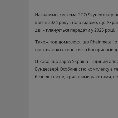
Нагадаємо, система ППО Skynex вперше 
квітні 2024 року стало відомо, що Укра
дві – планується передати у 2025 році.
Також повідомлялося, що Rheinmetall о
постачання сотень тисяч боєприпасів д
Цікаво, що зараз Україна – єдиний опер
Бундесвері. Особливістю комплексу є т
безпілотників, крилатими ракетами, ве