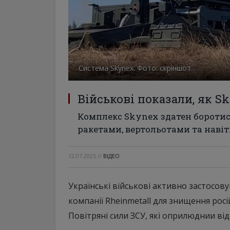
Система Skynex. Фото: скріншот
Військові показали, як 
Комплекс Skynex здатен боротис
ракетами, вертольотами та навіт
12.07.2025
//
ВІДЕО
Українські військові активно застосов
компанії Rheinmetall для знищення рос
Повітряні сили ЗСУ, які оприлюднии відп