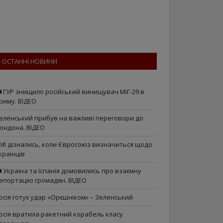
ОСТАННІ НОВИНИ
ГУР знищило російський винищувач МіГ-29 в
риму. ВІДЕО
еленський прибув на важливі переговори до
ондона. ВІДЕО
МІ дізнались, коли Євросоюз визначиться щодо
країнців
Україна та Іспанія домовились про взаємну
епортацію громадян. ВІДЕО
осія готує удар «Орєшніком» – Зеленський
осія вратила ракетний корабель класу