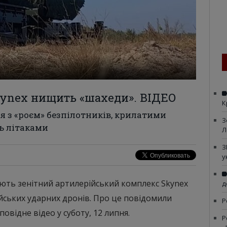
Skynex нищить «шахеди». ВІДЕО
К
я з «роєм» безпілотників, крилатими
З
ь літаками
Л
З
у
ують зенітний артилерійський комплекс Skynex
д
ійських ударних дронів. Про це повідомили
Р
овідне відео у суботу, 12 липня.
Р