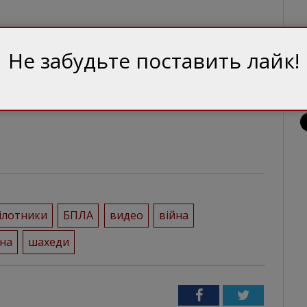
Не забудьте поставить лайк!
ілотники
БПЛА
видео
війна
їна
шахеди
Facebook
Twitter