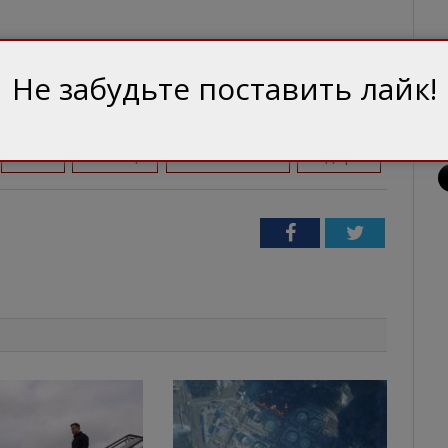
Не забудьте поставить лайк!
Китай
китайцы
меткомбинат
подарок
Facebook
Twitter