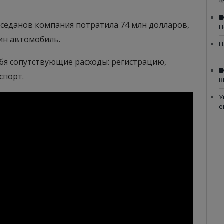
«
и седанов компания потратила 74 млн долларов,
Н
дин автомобиль.
Н
–
себя сопутствующие расходы: регистрацию,
спорт.
В
У
е