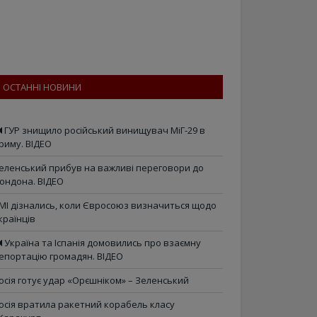
ОСТАННІ НОВИНИ
ГУР знищило російський винищувач МіГ-29 в
риму. ВІДЕО
еленський прибув на важливі переговори до
ондона. ВІДЕО
МІ дізнались, коли Євросоюз визначиться щодо
країнців
Україна та Іспанія домовились про взаємну
епортацію громадян. ВІДЕО
осія готує удар «Орєшніком» – Зеленський
осія вратила ракетний корабель класу