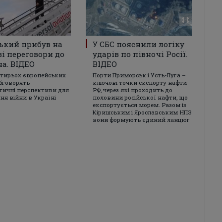
ький прибув на
У СБС пояснили логіку
і переговори до
ударів по півночі Росії.
а. ВІДЕО
ВІДЕО
отирьох європейських
Порти Приморськ і Усть-Луга –
бговорять
ключові точки експорту нафти
ичні перспективи для
РФ, через які проходить до
ня війни в Україні
половини російської нафти, що
експортується морем. Разом із
Кіришським і Ярославським НПЗ
вони формують єдиний ланцюг