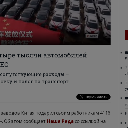
етыре тысячи автомобилей
К
ДЕО
З
Л
я сопутствующие расходы –
овку и налог на транспорт
З
у
д
 заводов Китая подарил своим работникам 4116
Р
». Об этом сообщает
Наша Рада
со ссылкой на
Р