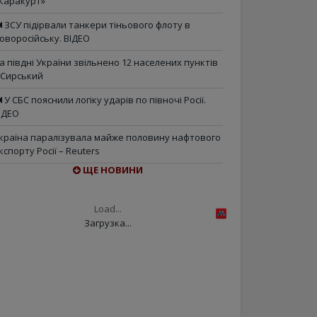
Каракурт»
ЗСУ підірвали танкери тіньового флоту в
оворосійську. ВІДЕО
а півдні України звільнено 12 населених пунктів
 Сирський
У СБС пояснили логіку ударів по півночі Росії.
ІДЕО
країна паралізувала майже половину нафтового
кспорту Росії – Reuters
ЩЕ НОВИНИ
Load...
Загрузка...