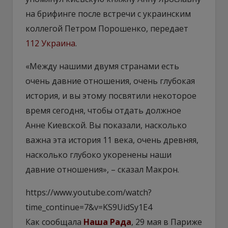
на брифинге после встречи с украинским
коллегой Петром Порошенко, передает
112 Украина
.
«Между нашими двумя странами есть
очень давние отношения, очень глубокая
история, и вы этому посвятили некоторое
время сегодня, чтобы отдать должное
Анне Киевской. Вы показали, насколько
важна эта история 11 века, очень древняя,
насколько глубоко укоренены наши
давние отношения», – сказал Макрон.
https://www.youtube.com/watch?
time_continue=7&v=KS9UidSy1E4
Как сообщала
Наша Рада
, 29 мая в Париже