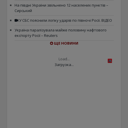
На півдні України звільнено 12 населених пунктів –
Сирський
У СБС пояснили логіку ударів по півночі Росії. ВІДЕО
Україна паралізувала майже половину нафтового
експорту Росії – Reuters
ЩЕ НОВИНИ
Load...
Загрузка...