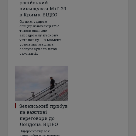
російський
винищувач МіГ-29
в Криму. ВІДЕО
Одним ударом
спецпризначенці ГУР
також спалили
аеродромну пускову
установку – в момент
ураження машина
обслуговувала літак
окупантів
Зеленський прибув
на важливі
переговори до
Лондона. ВІДЕО
Лідери чотирьох
європейських держав