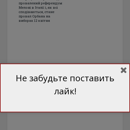
провалений референдум
Мелоні в Італії і, як всі
сподіваються, стане
провал Орбана на
виборах 12 квітня
Не забудьте поставить
лайк!