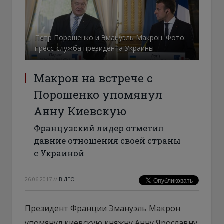
Петр Порошенко и Эмануэль Макрон. Фото:
пресс-служба президента Украины
Макрон на встрече с
Порошенко упомянул
Анну Киевскую
Французский лидер отметил
давние отношения своей страны
с Украиной
26.06.2017
//
ВІДЕО
Президент Франции Эмануэль Макрон
упомянул киевскую княжну Анну Ярославну