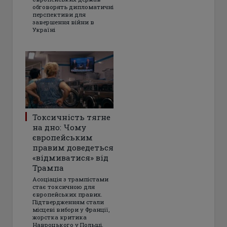
обговорять дипломатичні
перспективи для
завершення війни в
Україні
Токсичність тягне
на дно: Чому
європейським
правим доведеться
«відмиватися» від
Трампа
Асоціація з трампістами
стає токсичною для
європейських правих.
Підтвердженням стали
місцеві вибори у Франції,
жорстка критика
Навроцького у Польщі,