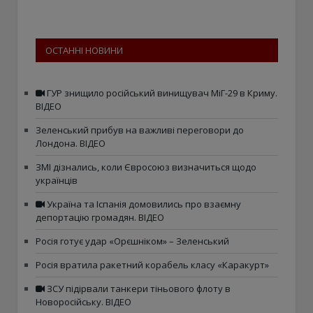
ОСТАННІ НОВИНИ
ГУР знищило російський винищувач МіГ-29 в Криму.
ВІДЕО
Зеленський прибув на важливі переговори до
Лондона. ВІДЕО
ЗМІ дізнались, коли Євросоюз визначиться щодо
українців
Україна та Іспанія домовились про взаємну
депортацію громадян. ВІДЕО
Росія готує удар «Орєшніком» – Зеленський
Росія вратила ракетний корабель класу «Каракурт»
ЗСУ підірвали танкери тіньового флоту в
Новоросійську. ВІДЕО