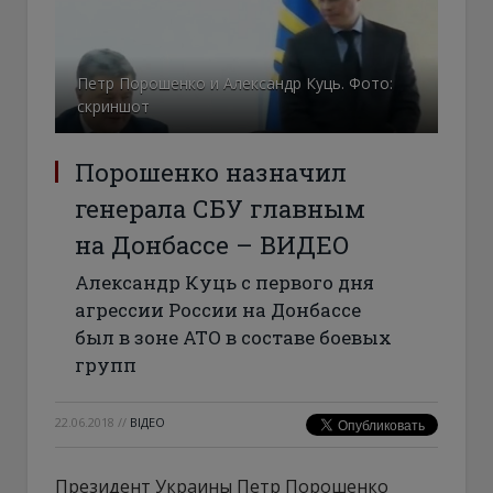
Петр Порошенко и Александр Куць. Фото:
скриншот
Порошенко назначил
генерала СБУ главным
на Донбассе – ВИДЕО
Александр Куць с первого дня
агрессии России на Донбассе
был в зоне АТО в составе боевых
групп
22.06.2018
//
ВІДЕО
Президент Украины Петр Порошенко