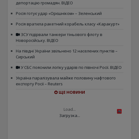
депортацію громадян. ВІДЕО
Росія готує удар «Орєшніком» – Зеленський
Росія вратила ракетний корабель класу «Каракурт»
ЗСУ підірвали танкери тіньового флоту в
Новоросійську. ВІДЕО
На півдні України звільнено 12 населених пунктів –
Сирський
У СБС пояснили логіку ударів по півночі Росії. ВІДЕО
Україна паралізувала майже половину нафтового
експорту Росії – Reuters
ЩЕ НОВИНИ
Load...
Загрузка...