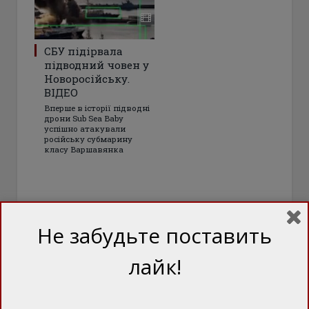
СБУ підірвала
підводний човен у
Новоросійську.
ВІДЕО
Вперше в історії підводні
дрони Sub Sea Baby
успішно атакували
російську субмарину
класу Варшавянка
Не забудьте поставить
лайк!