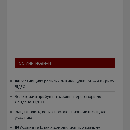
ОСТАННІ НОВИНИ
ГУР знищило російський винищувач МіГ-29 в Криму.
ВІДЕО
Зеленський прибув на важливі переговори до
Лондона. ВІДЕО
ЗМІ дізнались, коли Євросоюз визначиться щодо
українців
Україна та Іспанія домовились про взаємну