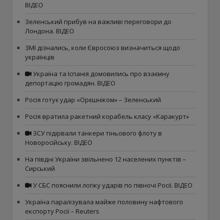
ВІДЕО
Зеленський прибув на важливі переговори до
Лондона. ВІДЕО
ЗМІ дізнались, коли Євросоюз визначиться щодо
українців
Україна та Іспанія домовились про взаємну
депортацію громадян. ВІДЕО
Росія готує удар «Орєшніком» – Зеленський
Росія вратила ракетний корабель класу «Каракурт»
ЗСУ підірвали танкери тіньового флоту в
Новоросійську. ВІДЕО
На півдні України звільнено 12 населених пунктів –
Сирський
У СБС пояснили логіку ударів по півночі Росії. ВІДЕО
Україна паралізувала майже половину нафтового
експорту Росії – Reuters