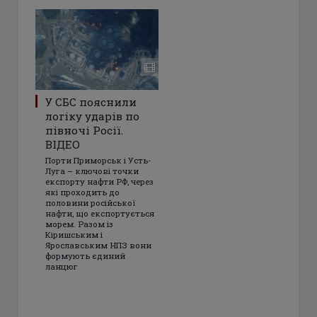
У СБС пояснили
логіку ударів по
півночі Росії.
ВІДЕО
Порти Приморськ і Усть-
Луга – ключові точки
експорту нафти РФ, через
які проходить до
половини російської
нафти, що експортується
морем. Разом із
Кіришським і
Ярославським НПЗ вони
формують єдиний
ланцюг