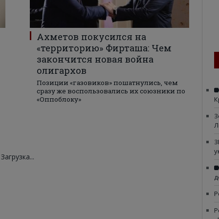
Ахметов покусился на
«территорию» Фирташа: Чем
закончится новая война
олигархов
Позиции «газовиков» пошатнулись, чем
сразу же воспользовались их союзники по
«Оппоблоку»
К
З
Л
З
у
Загрузка...
д
Р
Р