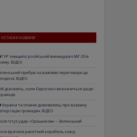
ОСТАННІ НОВИНИ
ГУР знищило російський винищувач МіГ-29 в
риму. ВІДЕО
еленський прибув на важливі переговори до
ондона. ВІДЕО
МІ дізнались, коли Євросоюз визначиться щодо
країнців
Україна та Іспанія домовились про взаємну
епортацію громадян. ВІДЕО
осія готує удар «Орєшніком» – Зеленський
осія вратила ракетний корабель класу