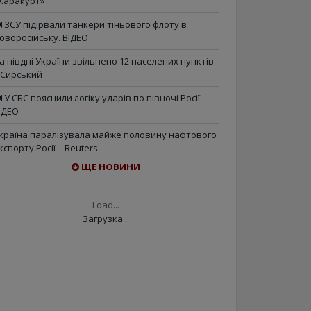
Каракурт»
ЗСУ підірвали танкери тіньового флоту в
оворосійську. ВІДЕО
а півдні України звільнено 12 населених пунктів
 Сирський
У СБС пояснили логіку ударів по півночі Росії.
ІДЕО
країна паралізувала майже половину нафтового
кспорту Росії – Reuters
ЩЕ НОВИНИ
Load...
Загрузка...